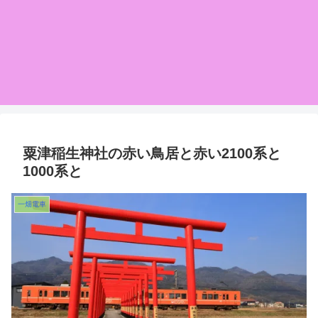
粟津稲生神社の赤い鳥居と赤い2100系と
1000系と
一畑電車