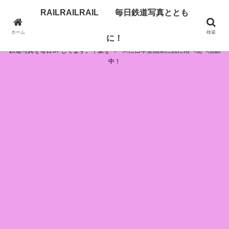
RAILRAILRAIL 毎日鉄道写真ととも
RAILRAILRAIL 毎日鉄道写真とともに！
ホーム
検索
に！
鉄道写真を毎日UPしてます。千葉をベースに日本全国東に西に南へ北へ活動
中！