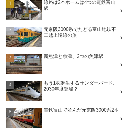
線路は2本ホームは4つの電鉄富山
駅
元京阪3000系でたどる富山地鉄不
二越上滝線の旅
新魚津と魚津、2つの魚津駅
もう1羽誕生するサンダーバード、
2030年度登場？
電鉄富山で並んだ元京阪3000系2本