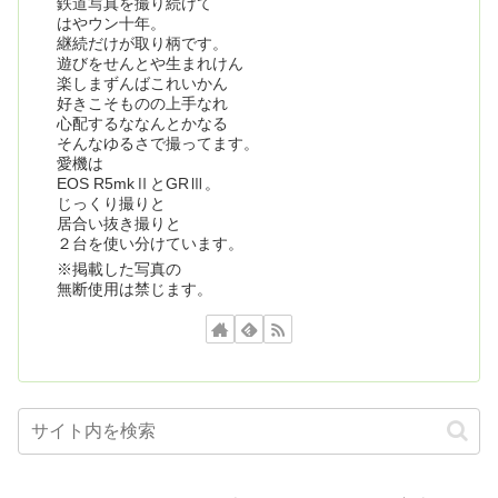
鉄道写真を撮り続けて
はやウン十年。
継続だけが取り柄です。
遊びをせんとや生まれけん
楽しまずんばこれいかん
好きこそものの上手なれ
心配するななんとかなる
そんなゆるさで撮ってます。
愛機は
EOS R5mkⅡとGRⅢ。
じっくり撮りと
居合い抜き撮りと
２台を使い分けています。
※掲載した写真の
無断使用は禁じます。