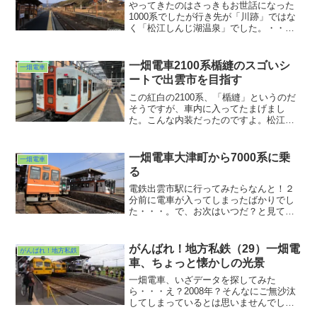
やってきたのはさっきもお世話になった
1000系でしたが行き先が「川跡」ではな
く「松江しんじ湖温泉」でした。・・・
ほう・・・せっかくなのでサクッと出雲
市に戻らずもう少し先まで行ってみよう
か。というわけで川跡をスルーして進み
一畑電車2100系楯縫のスゴいシ
一畑電車
ます。
ートで出雲市を目指す
この紅白の2100系、「楯縫」というのだ
そうですが、車内に入ってたまげまし
た。こんな内装だったのですよ。松江し
んじ湖温泉と一畑口の間では全席が宍道
湖ビューになる座席配置。さらに運転席
直後には・・・こんな展望席、見たこと
一畑電車大津町から7000系に乗
一畑電車
ないですわw。幸い空いていたのでここに
る
座らせていただきましたw。
電鉄出雲市駅に行ってみたらなんと！２
分前に電車が入ってしまったばかりでし
た・・・。で、お次はいつだ？と見てみ
たら・・・１時間後？もう今回の旅の展
開パターン、お分かりですね？わかって
くださった方、ありがとうございます。
がんばれ！地方私鉄（29）一畑電
がんばれ！地方私鉄
１時間もぼーっとしてるのも嫌なんでこ
車、ちょっと懐かしの光景
こから１駅歩ってしまおう、と。
一畑電車、いざデータを探してみた
ら・・・え？2008年？そんなにご無沙汰
してしまっているとは思いませんでし
た。出雲市なら何度か通っていたのです