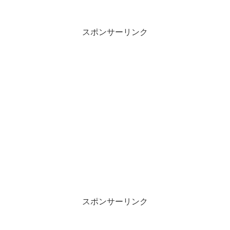
が、一畑には乗ってなかったよう
で・・・。新型車両もまだみてないので
近々で参ります・・・
スポンサーリンク
スポンサーリンク