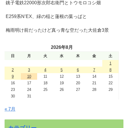
銚子電鉄22000形次郎右衛門とトウモロコシ畑
E259系N’EX、緑の稲と蓮根の葉っぱと
梅雨明け前だったけど真っ青な空だった大佐倉3景
2026年8月
日
月
火
水
木
金
土
1
2
3
4
5
6
7
8
9
10
11
12
13
14
15
16
17
18
19
20
21
22
23
24
25
26
27
28
29
30
31
« 7月