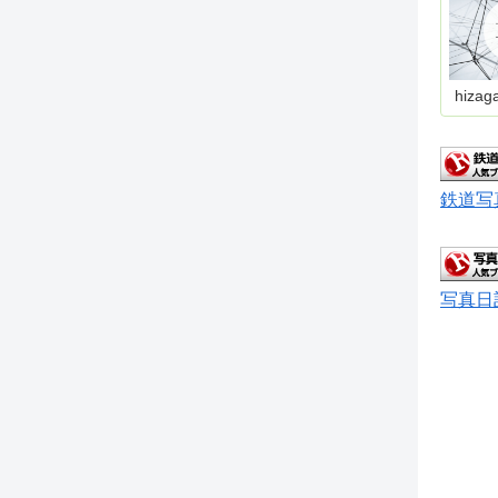
hizag
鉄道写
写真日