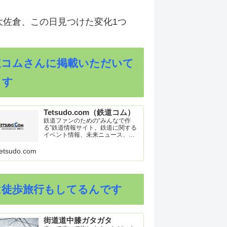
大佐倉、この日見つけた変化1つ
道コムさんに掲載いただいて
ます
Tetsudo.com（鉄道コム）
鉄道ファンのための“みんなで作
る”鉄道情報サイト。鉄道に関する
イベント情報、未来ニュース、車
両トピックスを掲載。インターネ
ット上の公式リリース、ブログ、
etsudo.com
動画、つぶやきなどを集めたリン
ク集や、参加型ゲーム「駅つなゲ
ー」も提供。
は徒歩旅行もしてるんです
街道道中膝ガタガタ