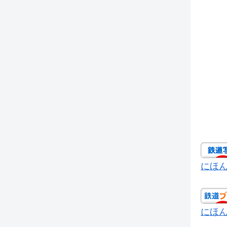
にほ
にほ