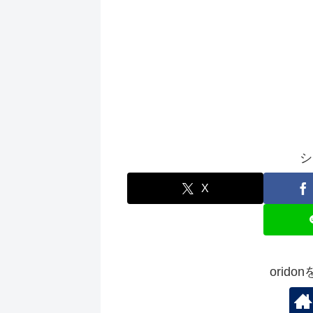
シ
X
orid