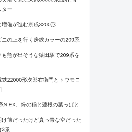
スター
増備が進む京成3200形
ビニの上を行く房総カラーの209系
りも熊が出そうな猿田駅で209系を
鉄22000形次郎右衛門とトウモロ
畑
9系N’EX、緑の稲と蓮根の葉っぱと
明け前だったけど真っ青な空だった
倉3景