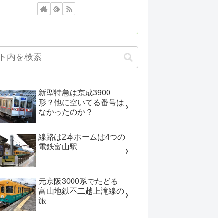
新型特急は京成3900
形？他に空いてる番号は
なかったのか？
線路は2本ホームは4つの
電鉄富山駅
元京阪3000系でたどる
富山地鉄不二越上滝線の
旅