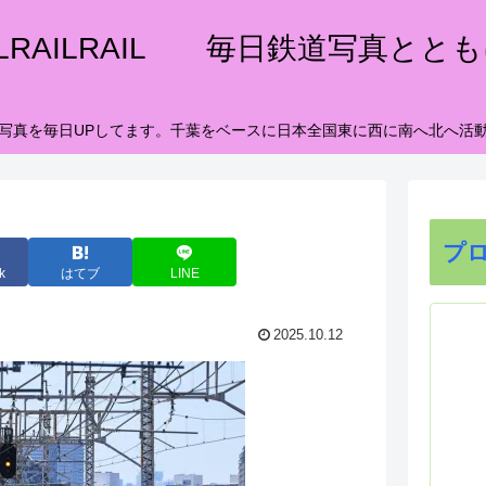
ILRAILRAIL 毎日鉄道写真とと
写真を毎日UPしてます。千葉をベースに日本全国東に西に南へ北へ活
プ
k
はてブ
LINE
2025.10.12