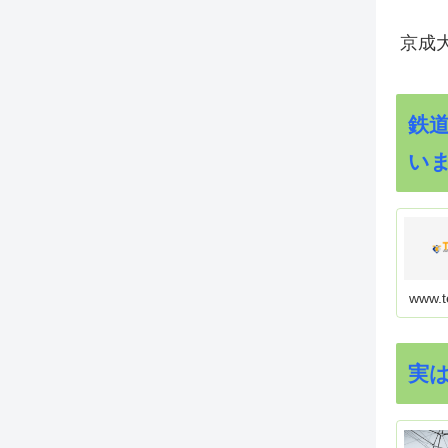
京成
鉄
い
www.t
実