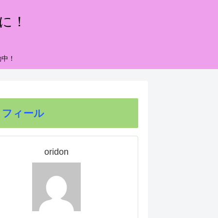
もに！
動中！
ロフィール
oridon