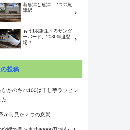
新魚津と魚津、2つの魚
津駅
もう1羽誕生するサンダ
ーバード、2030年度登
場？
近の投稿
ちなかのキハ100は干し芋ラッピン
した
1系から見た２つの窓景
突端で見た東武60000系2態とオ