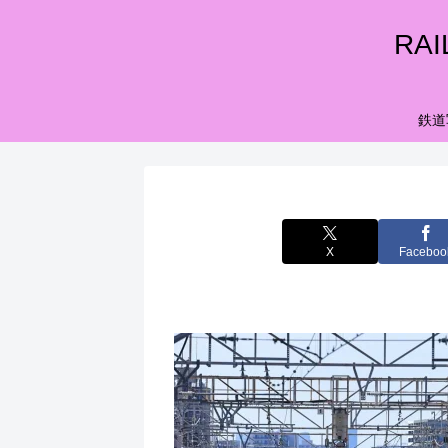
RA
鉄道
X
Faceboo