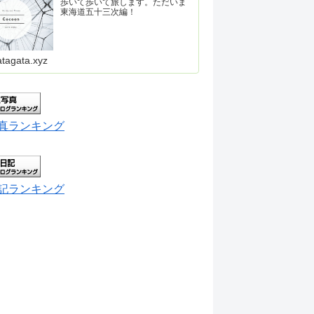
歩いて歩いて旅します。ただいま
東海道五十三次編！
atagata.xyz
真ランキング
記ランキング