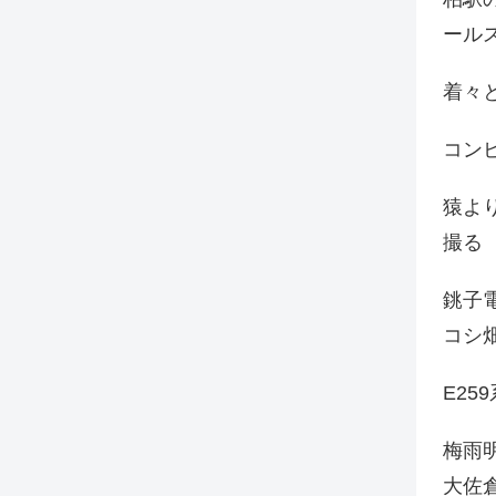
ール
着々と
コン
猿よ
撮る
銚子電
コシ
E25
梅雨
大佐