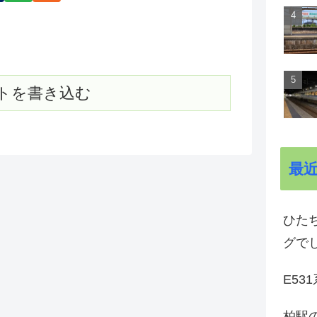
トを書き込む
最
ひた
グで
E53
柏駅の