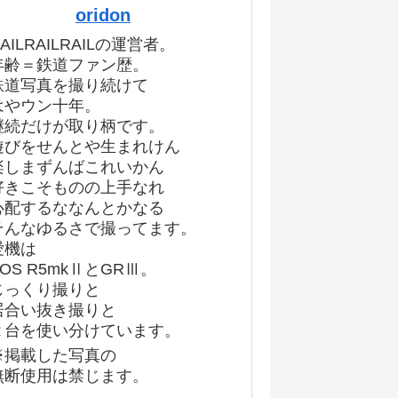
oridon
AILRAILRAILの運営者。
年齢＝鉄道ファン歴。
鉄道写真を撮り続けて
はやウン十年。
継続だけが取り柄です。
遊びをせんとや生まれけん
楽しまずんばこれいかん
好きこそものの上手なれ
心配するななんとかなる
そんなゆるさで撮ってます。
愛機は
EOS R5mkⅡとGRⅢ。
じっくり撮りと
居合い抜き撮りと
２台を使い分けています。
※掲載した写真の
無断使用は禁じます。