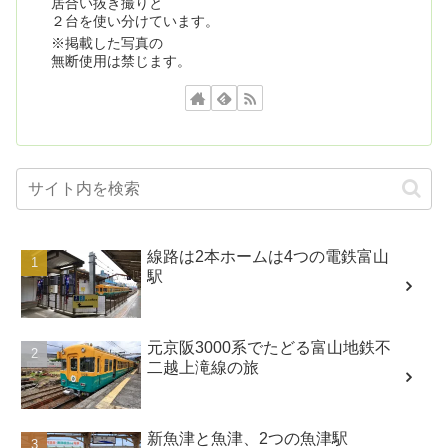
居合い抜き撮りと
２台を使い分けています。
※掲載した写真の
無断使用は禁じます。
線路は2本ホームは4つの電鉄富山
駅
元京阪3000系でたどる富山地鉄不
二越上滝線の旅
新魚津と魚津、2つの魚津駅