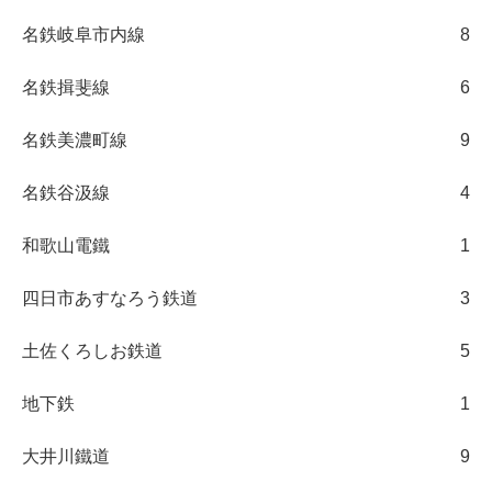
名鉄岐阜市内線
8
名鉄揖斐線
6
名鉄美濃町線
9
名鉄谷汲線
4
和歌山電鐵
1
四日市あすなろう鉄道
3
土佐くろしお鉄道
5
地下鉄
1
大井川鐵道
9