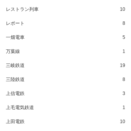
レストラン列車
10
レポート
8
一畑電車
5
万葉線
1
三岐鉄道
19
三陸鉄道
8
上信電鉄
3
上毛電気鉄道
1
上田電鉄
10