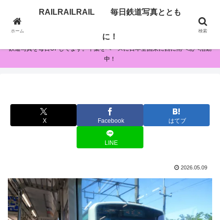
RAILRAILRAIL 毎日鉄道写真ととも
RAILRAILRAIL 毎日鉄道写真とともに！
ホーム
検索
に！
鉄道写真を毎日UPしてます。千葉をベースに日本全国東に西に南へ北へ活動
中！
X
Facebook
はてブ
LINE
2026.05.09