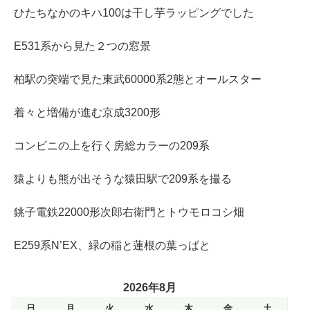
ひたちなかのキハ100は干し芋ラッピングでした
E531系から見た２つの窓景
柏駅の突端で見た東武60000系2態とオールスター
着々と増備が進む京成3200形
コンビニの上を行く房総カラーの209系
猿よりも熊が出そうな猿田駅で209系を撮る
銚子電鉄22000形次郎右衛門とトウモロコシ畑
E259系N’EX、緑の稲と蓮根の葉っぱと
2026年8月
日
月
火
水
木
金
土