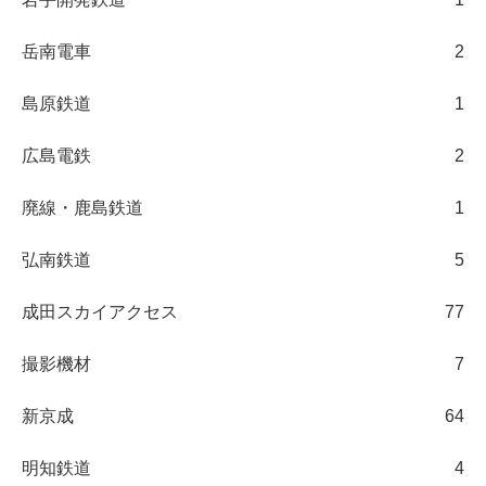
岳南電車
2
島原鉄道
1
広島電鉄
2
廃線・鹿島鉄道
1
弘南鉄道
5
成田スカイアクセス
77
撮影機材
7
新京成
64
明知鉄道
4