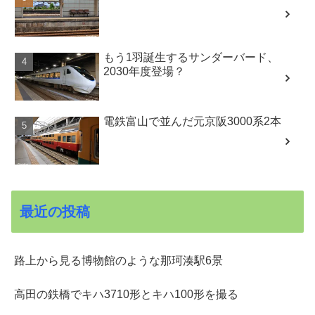
もう1羽誕生するサンダーバード、
2030年度登場？
電鉄富山で並んだ元京阪3000系2本
最近の投稿
路上から見る博物館のような那珂湊駅6景
高田の鉄橋でキハ3710形とキハ100形を撮る