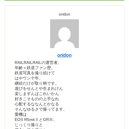
oridon
oridon
RAILRAILRAILの運営者。
年齢＝鉄道ファン歴。
鉄道写真を撮り続けて
はやウン十年。
継続だけが取り柄です。
遊びをせんとや生まれけん
楽しまずんばこれいかん
好きこそものの上手なれ
心配するななんとかなる
そんなゆるさで撮ってます。
愛機は
EOS R5mkⅡとGRⅢ。
じっくり撮りと