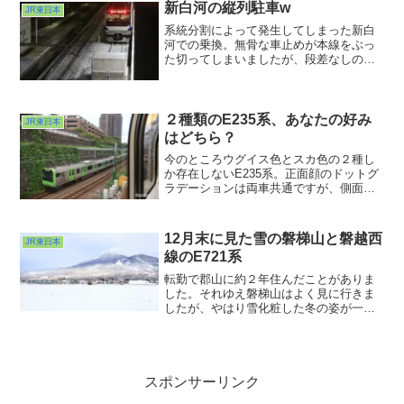
登場した車両ながら最近デビューしたハ
新白河の縦列駐車w
JR東日本
イブリッドな後輩車両よりも静かな感じ
系統分割によって発生してしまった新白
がしたのは気のせい？
河での乗換。無骨な車止めが本線をぶっ
た切ってしまいましたが、段差なしの乗
換が確保されたのは不幸中の幸いとでも
言いましょうか・・・
２種類のE235系、あなたの好み
JR東日本
はどちら？
今のところウグイス色とスカ色の２種し
か存在しないE235系。正面顔のドットグ
ラデーションは両車共通ですが、側面の
ラインカラーの処理に番台の差が出てい
ます。ドアだけと従来通りと。この両車
が並ぶシーンを撮って見たいなぁと思っ
12月末に見た雪の磐梯山と磐越西
JR東日本
たのですが・・・撮影可能区間の短さに
線のE721系
ちょっと驚嘆。ちょっと長期な課題とな
りそうです。
転勤で郡山に約２年住んだことがありま
した。それゆえ磐梯山はよく見に行きま
したが、やはり雪化粧した冬の姿が一番
キレイだったのではないかと。噴火で頭
が吹っ飛ばなければ富士山並みだった？
なんて話を聞くとその威容にますます感
動してしまいます。もっと長い編成が走
るところを見たいよなぁ。次回訪問時の
スポンサーリンク
課題です。