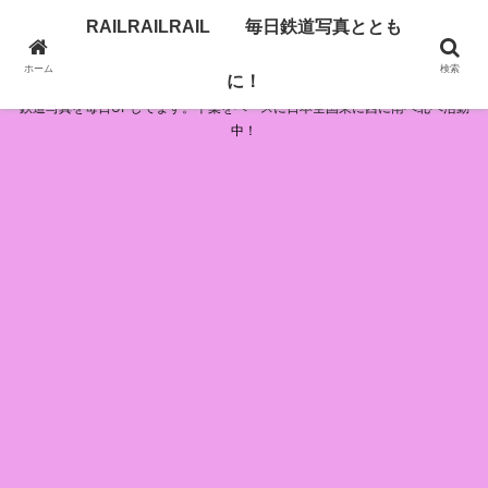
RAILRAILRAIL 毎日鉄道写真ととも
RAILRAILRAIL 毎日鉄道写真とともに！
ホーム
検索
に！
鉄道写真を毎日UPしてます。千葉をベースに日本全国東に西に南へ北へ活動
中！