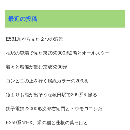
最近の投稿
E531系から見た２つの窓景
柏駅の突端で見た東武60000系2態とオールスター
着々と増備が進む京成3200形
コンビニの上を行く房総カラーの209系
猿よりも熊が出そうな猿田駅で209系を撮る
銚子電鉄22000形次郎右衛門とトウモロコシ畑
E259系N’EX、緑の稲と蓮根の葉っぱと