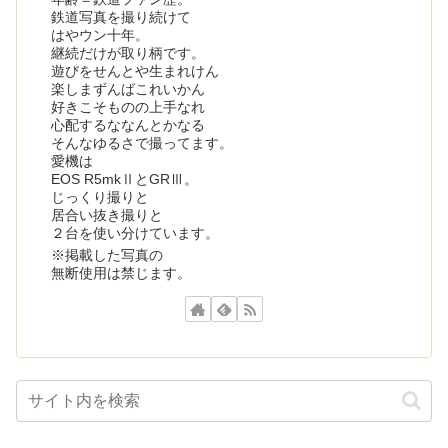
鉄道写真を撮り続けて
はやウン十年。
継続だけが取り柄です。
遊びをせんとや生まれけん
楽しまずんばこれいかん
好きこそものの上手なれ
心配するななんとかなる
そんなゆるさで撮ってます。
愛機は
EOS R5mkⅡとGRⅢ。
じっくり撮りと
居合い抜き撮りと
２台を使い分けています。
※掲載した写真の
無断使用は禁じます。