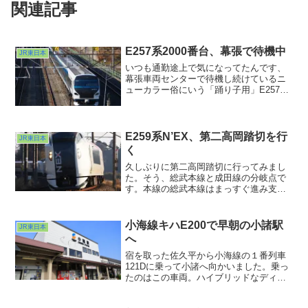
関連記事
E257系2000番台、幕張で待機中
JR東日本
いつも通勤途上で気になってたんです、
幕張車両センターで待機し続けているニ
ューカラー俗にいう「踊り子用」E257系
2000番台。今日見に行ったらまだ待機し
ておりましたw。ちょうど同じアングルに
収まる場所にもしかしたら共に東海道を
駆けることにな...
E259系N’EX、第二高岡踏切を行
JR東日本
く
久しぶりに第二高岡踏切に行ってみまし
た。そう、総武本線と成田線の分岐点で
す。本線の総武本線はまっすぐ進み支線
である成田線が北方向へ分かれていく。
線形的には上記の通りなのですが支線で
ある成田線の方が複線になっているので
小海線キハE200で早朝の小諸駅
JR東日本
「どっちが本線だ？」みた...
へ
宿を取った佐久平から小海線の１番列車
121Dに乗って小諸へ向かいました。乗っ
たのはこの車両。ハイブリッドなディー
ゼルカーの元祖・キハE200でした。実は
乗ったのは今回が初めて。20年近く前に