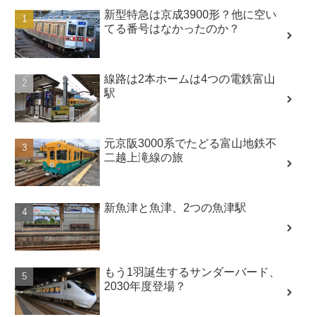
新型特急は京成3900形？他に空い
てる番号はなかったのか？
線路は2本ホームは4つの電鉄富山
駅
元京阪3000系でたどる富山地鉄不
二越上滝線の旅
新魚津と魚津、2つの魚津駅
もう1羽誕生するサンダーバード、
2030年度登場？