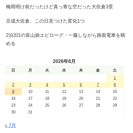
梅雨明け前だったけど真っ青な空だった大佐倉3景
京成大佐倉、この日見つけた変化1つ
2泊3日の富山旅エピローグ・一服しながら路面電車を眺
める
2026年8月
日
月
火
水
木
金
土
1
2
3
4
5
6
7
8
9
10
11
12
13
14
15
16
17
18
19
20
21
22
23
24
25
26
27
28
29
30
31
« 7月