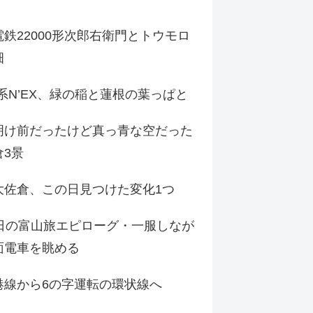
鉄22000形次郎右衛門とトウモロ
畑
9系N’EX、緑の稲と蓮根の葉っぱと
明け前だったけど真っ青な空だった
倉3景
大佐倉、この日見つけた変化1つ
3日の富山旅エピローグ・一服しなが
面電車を眺める
港線から6の字運転の環状線へ