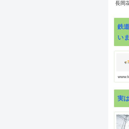
長岡花
鉄
い
www.t
実