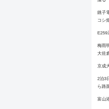
銚子電
コシ
E25
梅雨
大佐
京成
2泊
ら路
富山