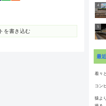
トを書き込む
最
着々と
コン
猿よ
撮る