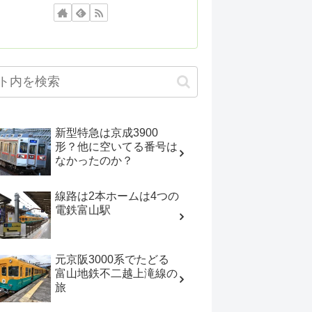
新型特急は京成3900
形？他に空いてる番号は
なかったのか？
線路は2本ホームは4つの
電鉄富山駅
元京阪3000系でたどる
富山地鉄不二越上滝線の
旅