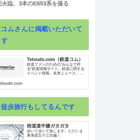
火臨、3本のE653系を撮る
道コムさんに掲載いただいて
ます
Tetsudo.com（鉄道コム）
鉄道ファンのための“みんなで作
る”鉄道情報サイト。鉄道に関する
イベント情報、未来ニュース、車
両トピックスを掲載。インターネ
ット上の公式リリース、ブログ、
etsudo.com
動画、つぶやきなどを集めたリン
ク集や、参加型ゲーム「駅つなゲ
ー」も提供。
は徒歩旅行もしてるんです
街道道中膝ガタガタ
歩いて歩いて旅します。ただいま
東海道五十三次編！