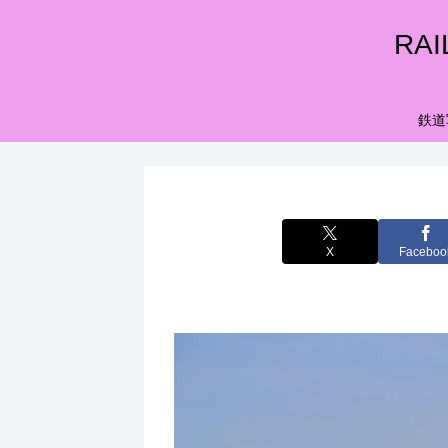
RA
鉄道
X
Faceboo