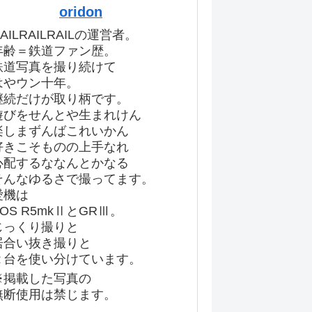
oridon
AILRAILRAILの運営者。
年齢＝鉄道ファン歴。
鉄道写真を撮り続けて
はやウン十年。
継続だけが取り柄です。
遊びをせんとや生まれけん
楽しまずんばこれいかん
好きこそものの上手なれ
心配するななんとかなる
そんなゆるさで撮ってます。
愛機は
EOS R5mkⅡとGRⅢ。
じっくり撮りと
居合い抜き撮りと
２台を使い分けています。
※掲載した写真の
無断使用は禁じます。