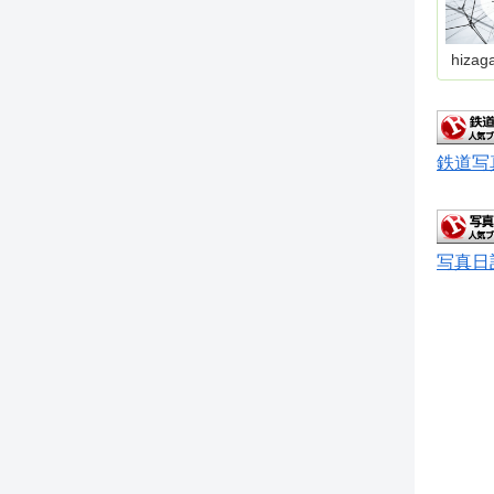
hizag
鉄道写
写真日