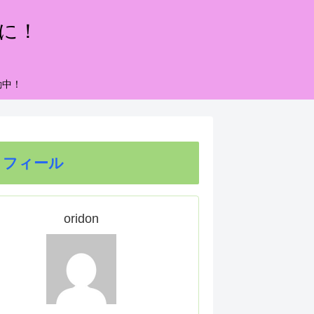
もに！
動中！
ロフィール
oridon