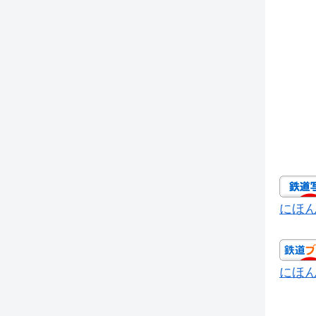
にほ
にほ