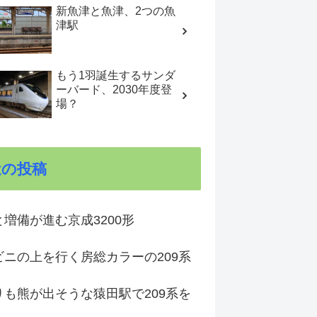
新魚津と魚津、2つの魚
津駅
もう1羽誕生するサンダ
ーバード、2030年度登
場？
近の投稿
増備が進む京成3200形
ビニの上を行く房総カラーの209系
りも熊が出そうな猿田駅で209系を