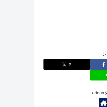
シ
X
orid