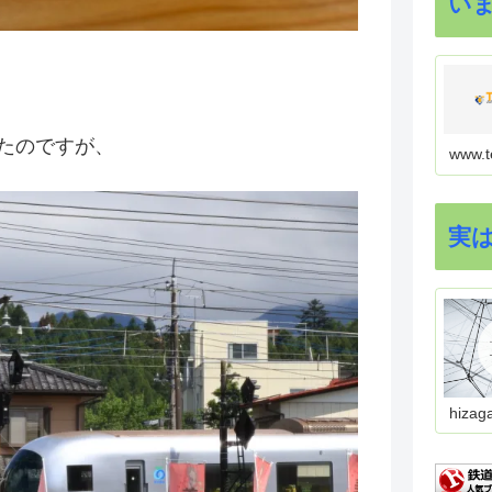
い
たのですが、
www.t
実
hizag