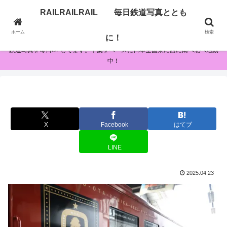
RAILRAILRAIL 毎日鉄道写真ととも
RAILRAILRAIL 毎日鉄道写真とともに！
ホーム
検索
に！
鉄道写真を毎日UPしてます。千葉をベースに日本全国東に西に南へ北へ活動
中！
X
Facebook
はてブ
LINE
2025.04.23