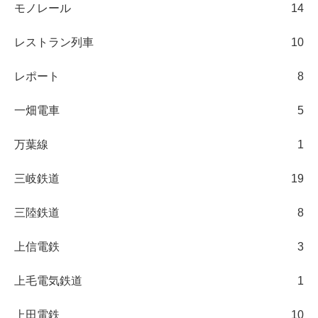
モノレール
14
レストラン列車
10
レポート
8
一畑電車
5
万葉線
1
三岐鉄道
19
三陸鉄道
8
上信電鉄
3
上毛電気鉄道
1
上田電鉄
10