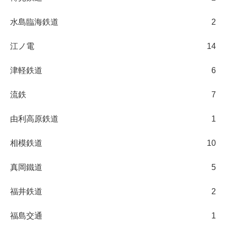
水島臨海鉄道
2
江ノ電
14
津軽鉄道
6
流鉄
7
由利高原鉄道
1
相模鉄道
10
真岡鐵道
5
福井鉄道
2
福島交通
1