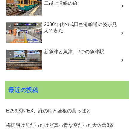
二越上滝線の旅
2030年代の成田空港輸送の姿が見
えてきた
新魚津と魚津、2つの魚津駅
最近の投稿
E259系N’EX、緑の稲と蓮根の葉っぱと
梅雨明け前だったけど真っ青な空だった大佐倉3景