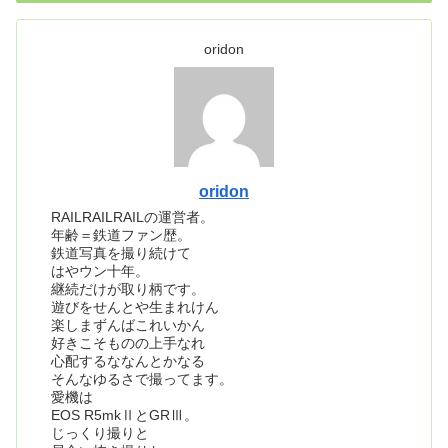
oridon
oridon
RAILRAILRAILの運営者。
年齢＝鉄道ファン歴。
鉄道写真を撮り続けて
はやウン十年。
継続だけが取り柄です。
遊びをせんとや生まれけん
楽しまずんばこれいかん
好きこそものの上手なれ
心配するななんとかなる
そんなゆるさで撮ってます。
愛機は
EOS R5mkⅡとGRⅢ。
じっくり撮りと