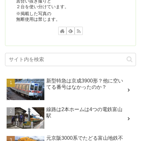
居合い抜き撮りと
２台を使い分けています。
※掲載した写真の
無断使用は禁じます。
新型特急は京成3900形？他に空い
てる番号はなかったのか？
線路は2本ホームは4つの電鉄富山
駅
元京阪3000系でたどる富山地鉄不