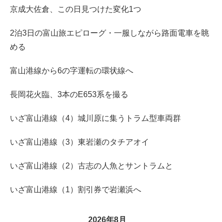
京成大佐倉、この日見つけた変化1つ
2泊3日の富山旅エピローグ・一服しながら路面電車を眺
める
富山港線から6の字運転の環状線へ
長岡花火臨、3本のE653系を撮る
いざ富山港線（4）城川原に集うトラム型車両群
いざ富山港線（3）東岩瀬のタチアオイ
いざ富山港線（2）古志の人魚とサントラムと
いざ富山港線（1）割引券で岩瀬浜へ
2026年8月