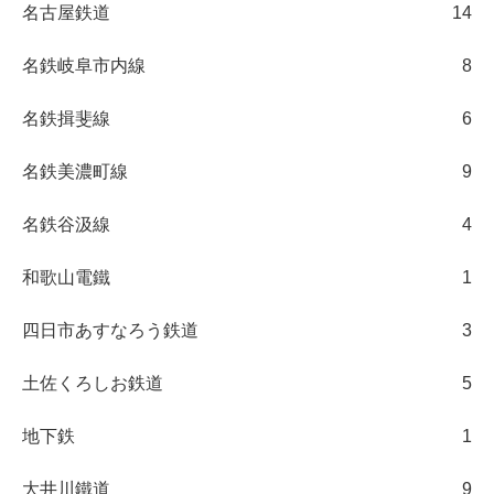
名古屋鉄道
14
名鉄岐阜市内線
8
名鉄揖斐線
6
名鉄美濃町線
9
名鉄谷汲線
4
和歌山電鐵
1
四日市あすなろう鉄道
3
土佐くろしお鉄道
5
地下鉄
1
大井川鐵道
9