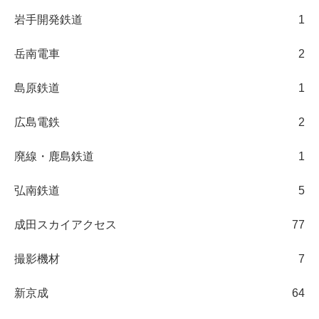
岩手開発鉄道
1
岳南電車
2
島原鉄道
1
広島電鉄
2
廃線・鹿島鉄道
1
弘南鉄道
5
成田スカイアクセス
77
撮影機材
7
新京成
64