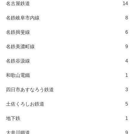
名古屋鉄道
14
名鉄岐阜市内線
8
名鉄揖斐線
6
名鉄美濃町線
9
名鉄谷汲線
4
和歌山電鐵
1
四日市あすなろう鉄道
3
土佐くろしお鉄道
5
地下鉄
1
大井川鐵道
9