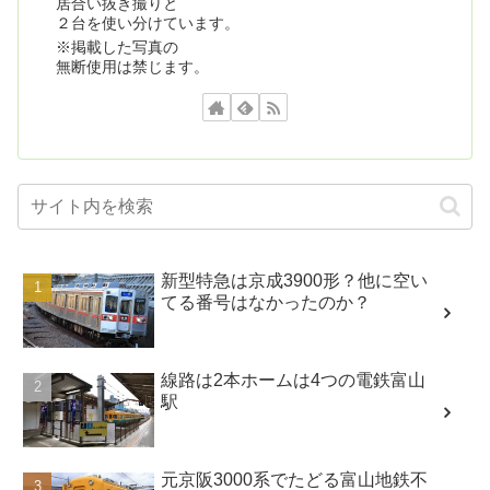
居合い抜き撮りと
２台を使い分けています。
※掲載した写真の
無断使用は禁じます。
新型特急は京成3900形？他に空い
てる番号はなかったのか？
線路は2本ホームは4つの電鉄富山
駅
元京阪3000系でたどる富山地鉄不