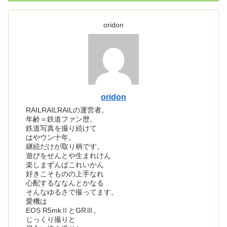
oridon
oridon
RAILRAILRAILの運営者。
年齢＝鉄道ファン歴。
鉄道写真を撮り続けて
はやウン十年。
継続だけが取り柄です。
遊びをせんとや生まれけん
楽しまずんばこれいかん
好きこそものの上手なれ
心配するななんとかなる
そんなゆるさで撮ってます。
愛機は
EOS R5mkⅡとGRⅢ。
じっくり撮りと