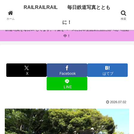
RAILRAILRAIL 毎日鉄道写真ととも
RAILRAILRAIL 毎日鉄道写真とともに！
ホーム
検索
に！
鉄道写真を毎日UPしてます。千葉をベースに日本全国東に西に南へ北へ活動
中！
X
Facebook
はてブ
LINE
2026.07.02