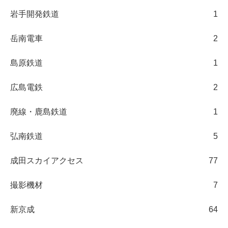
岩手開発鉄道
1
岳南電車
2
島原鉄道
1
広島電鉄
2
廃線・鹿島鉄道
1
弘南鉄道
5
成田スカイアクセス
77
撮影機材
7
新京成
64