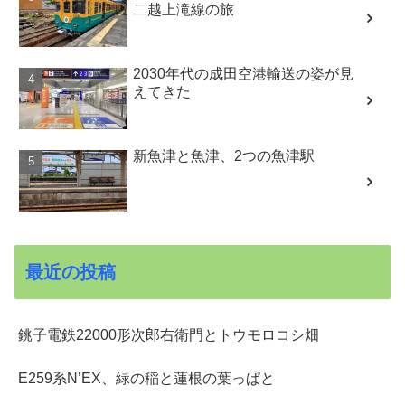
二越上滝線の旅
2030年代の成田空港輸送の姿が見
えてきた
新魚津と魚津、2つの魚津駅
最近の投稿
銚子電鉄22000形次郎右衛門とトウモロコシ畑
E259系N’EX、緑の稲と蓮根の葉っぱと