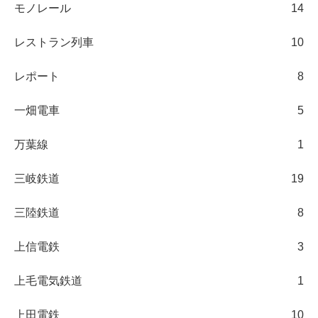
モノレール
14
レストラン列車
10
レポート
8
一畑電車
5
万葉線
1
三岐鉄道
19
三陸鉄道
8
上信電鉄
3
上毛電気鉄道
1
上田電鉄
10