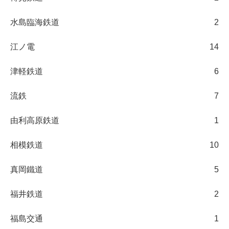
水島臨海鉄道
2
江ノ電
14
津軽鉄道
6
流鉄
7
由利高原鉄道
1
相模鉄道
10
真岡鐵道
5
福井鉄道
2
福島交通
1