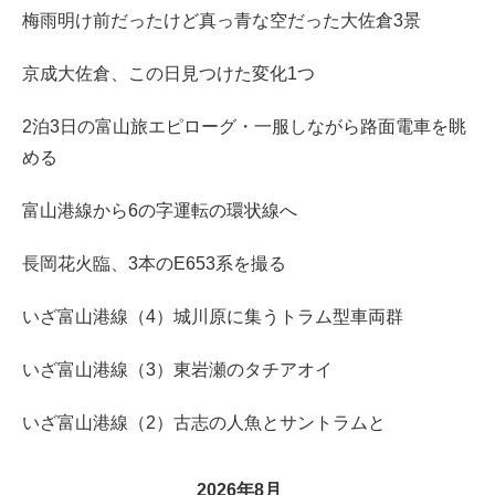
梅雨明け前だったけど真っ青な空だった大佐倉3景
京成大佐倉、この日見つけた変化1つ
2泊3日の富山旅エピローグ・一服しながら路面電車を眺
める
富山港線から6の字運転の環状線へ
長岡花火臨、3本のE653系を撮る
いざ富山港線（4）城川原に集うトラム型車両群
いざ富山港線（3）東岩瀬のタチアオイ
いざ富山港線（2）古志の人魚とサントラムと
2026年8月