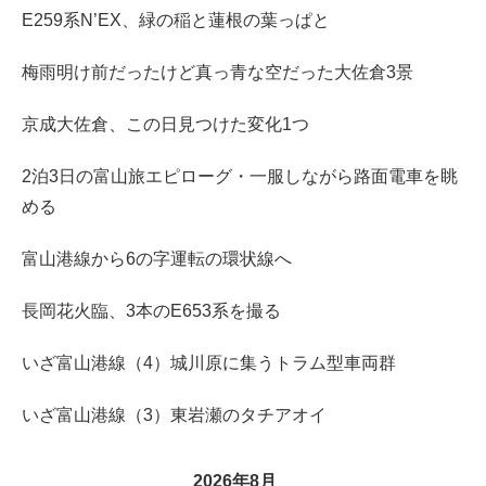
E259系N’EX、緑の稲と蓮根の葉っぱと
梅雨明け前だったけど真っ青な空だった大佐倉3景
京成大佐倉、この日見つけた変化1つ
2泊3日の富山旅エピローグ・一服しながら路面電車を眺
める
富山港線から6の字運転の環状線へ
長岡花火臨、3本のE653系を撮る
いざ富山港線（4）城川原に集うトラム型車両群
いざ富山港線（3）東岩瀬のタチアオイ
2026年8月