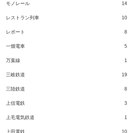
モノレール
14
レストラン列車
10
レポート
8
一畑電車
5
万葉線
1
三岐鉄道
19
三陸鉄道
8
上信電鉄
3
上毛電気鉄道
1
上田電鉄
10