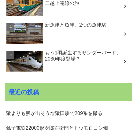
二越上滝線の旅
新魚津と魚津、2つの魚津駅
もう1羽誕生するサンダーバード、
2030年度登場？
最近の投稿
猿よりも熊が出そうな猿田駅で209系を撮る
銚子電鉄22000形次郎右衛門とトウモロコシ畑