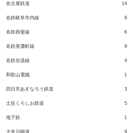
名古屋鉄道
14
名鉄岐阜市内線
8
名鉄揖斐線
6
名鉄美濃町線
9
名鉄谷汲線
4
和歌山電鐵
1
四日市あすなろう鉄道
3
土佐くろしお鉄道
5
地下鉄
1
大井川鐵道
9