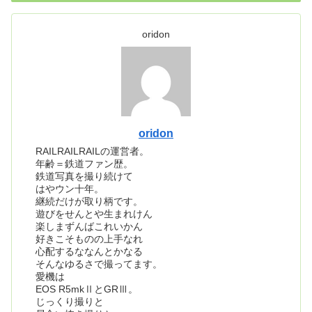
oridon
oridon
RAILRAILRAILの運営者。
年齢＝鉄道ファン歴。
鉄道写真を撮り続けて
はやウン十年。
継続だけが取り柄です。
遊びをせんとや生まれけん
楽しまずんばこれいかん
好きこそものの上手なれ
心配するななんとかなる
そんなゆるさで撮ってます。
愛機は
EOS R5mkⅡとGRⅢ。
じっくり撮りと