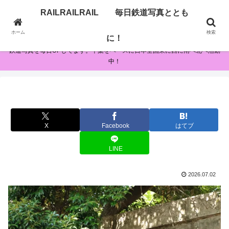
RAILRAILRAIL 毎日鉄道写真ととも
RAILRAILRAIL 毎日鉄道写真とともに！
ホーム
検索
に！
鉄道写真を毎日UPしてます。千葉をベースに日本全国東に西に南へ北へ活動
中！
X
Facebook
はてブ
LINE
2026.07.02