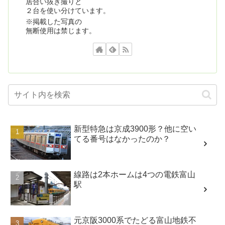
居合い抜き撮りと
２台を使い分けています。
※掲載した写真の
無断使用は禁じます。
新型特急は京成3900形？他に空い
てる番号はなかったのか？
線路は2本ホームは4つの電鉄富山
駅
元京阪3000系でたどる富山地鉄不