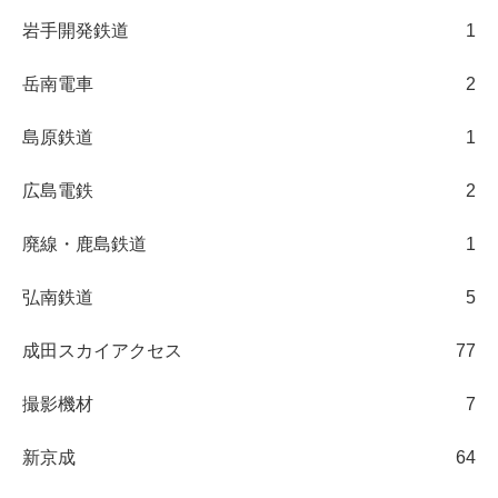
岩手開発鉄道
1
岳南電車
2
島原鉄道
1
広島電鉄
2
廃線・鹿島鉄道
1
弘南鉄道
5
成田スカイアクセス
77
撮影機材
7
新京成
64