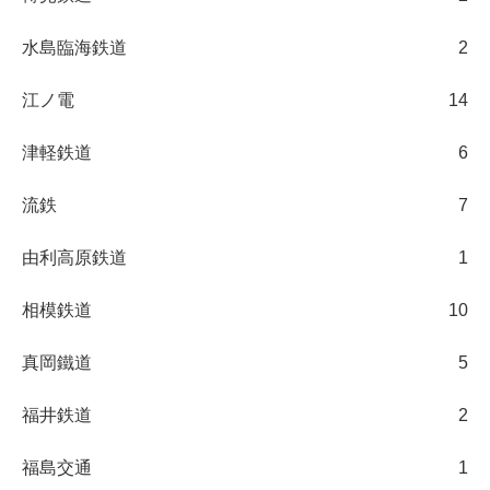
水島臨海鉄道
2
江ノ電
14
津軽鉄道
6
流鉄
7
由利高原鉄道
1
相模鉄道
10
真岡鐵道
5
福井鉄道
2
福島交通
1