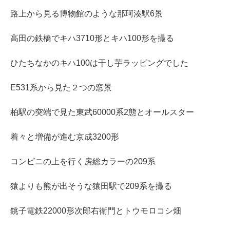
路上から見る博物館のような那珂湊駅6景
高田の鉄橋でキハ3710形とキハ100形を撮る
ひたちなかのキハ100は干し芋ラッピングでした
E531系から見た２つの窓景
柏駅の突端で見た東武60000系2態とオールスター
着々と増備が進む京成3200形
コンビニの上を行く房総カラーの209系
猿よりも熊が出そうな猿田駅で209系を撮る
銚子電鉄22000形次郎右衛門とトウモロコシ畑