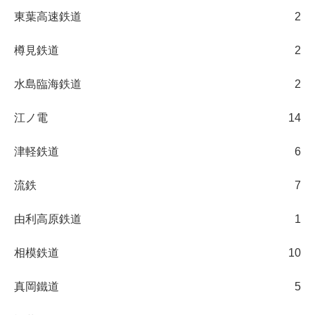
東葉高速鉄道
2
樽見鉄道
2
水島臨海鉄道
2
江ノ電
14
津軽鉄道
6
流鉄
7
由利高原鉄道
1
相模鉄道
10
真岡鐵道
5