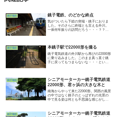
銚子電鉄、のどかな終点
銚子電鉄
気がついたら下総の突端・銚子におりま
した。そのさらに終端とも言える外川。
一体何年振りの訪問だろう・・・？？？
今は元京王の車両が主役。ずいぶんとイ
メージが変わりました。ベンチに書いて
ある醤油の街のイメージは変わらずです
がwwwはて私が小学校時...
本銚子駅で22000形を撮る
銚子電鉄
銚子電気鉄道の外川駅から再びの22000形
に乗り込みました。このまま真っ直ぐ銚
子に戻ってもつまらないな・・・という
ことで本銚子駅で降りてみました。まだ
15:30を少し回ったくらいだったのです
が、だいぶ陽が傾くのが早くなってきた
ようで・・・。
シニアモーターカー銚子電気鉄道
銚子電鉄
22000形、君ヶ浜の大きな木と
南海からやって来た22000形。関西の風景
の中ではなく銚子のとっぱずれの光景の
中で見る姿は何とも不思議な感じがしま
す。さて今回は犬吠駅の１つ銚子寄り・
君ヶ浜駅にて。ここから君ヶ浜の海岸ま
では300mくらい？まぁ１本道だから迷い
シニアモーターカー銚子電気鉄道
銚子電鉄
はしないでしょうけれどw。