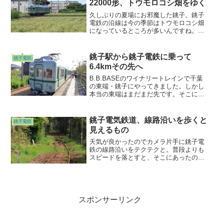
22000形、トウモロコシ畑をゆく
久しぶりの夏場にお邪魔した銚子。銚子
電鉄の沿線は今の季節はトウモロコシ畑
になっているところが多いんですね。そ
ういえば今年はまだ２本しか食ってなか
ったな・・・そんなことを考えていたら
そのトウモロコシ畑の向こうから新車・
銚子駅から銚子電鉄に乗って
銚子電鉄
22000形がやってきました。
6.4kmその先へ
B.B.BASEのワイナリートレインで千葉
の東端・銚子にやってきました。しかし
本当の東端はまだまだ先です。そこに向
かうべくこれのお世話になることにしま
した。犬吠崖っぷちラインこと銚子電気
鉄道です。毎度毎度すごいセンスだよな
銚子電気鉄道、線路沿いを歩くと
銚子電鉄
ぁ・・・と感心？することしばしw。
見えるもの
天気が良かったのでカメラ片手に銚子電
鉄の線路沿いをテクテクと。普段よりも
スピードを落とすと、そこにあったのに
見えてなかったものが見えてきます。た
まにはこんな旅もまた良し。人生もそん
なもんかもなぁ。行儀よく踏切を渡る猫
になんとなくお手本を見る思いw。もっと
あちこち見たかったけれど今回はここで
スポンサーリンク
折り返し。また来ますw。