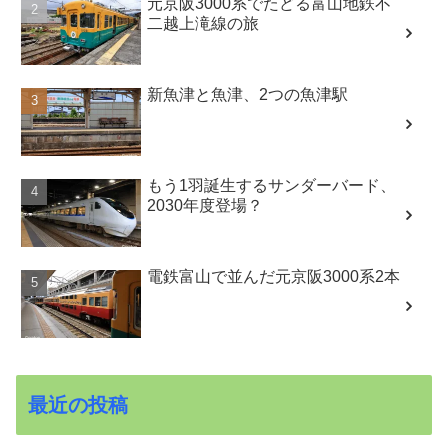
元京阪3000系でたどる富山地鉄不
二越上滝線の旅
新魚津と魚津、2つの魚津駅
もう1羽誕生するサンダーバード、
2030年度登場？
電鉄富山で並んだ元京阪3000系2本
最近の投稿