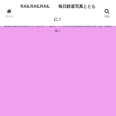
RAILRAILRAIL 毎日鉄道写真ととも
RAILRAILRAIL 毎日鉄道写真とともに！
ホーム
検索
に！
鉄道写真を毎日UPしてます。千葉をベースに日本全国東に西に南へ北へ活動
中！