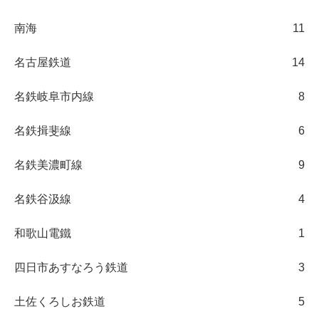
南海
11
名古屋鉄道
14
名鉄岐阜市内線
8
名鉄揖斐線
6
名鉄美濃町線
9
名鉄谷汲線
4
和歌山電鐵
1
四日市あすなろう鉄道
3
土佐くろしお鉄道
5