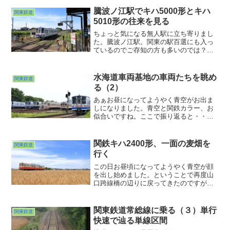
メな体になってしまったようですwww
騰波ノ江駅でキハ5000形とキハ
関東鉄道
5010形の往来を見る
ちょっと気になる無人駅に立ち寄りまし
た。騰波ノ江駅。関東の駅百選にも入っ
ているのでご存知の方も多いのでは？駅
舎全体も撮りたかったのですがこの時間
モロ逆光だったので断念・・・。列車の
往来だけを撮ることにしました。まずや
水海道車両基地の車両たちを眺め
関東鉄道
ってきたのは下館行き。
る（2）
あぁお昼になってようやく青空がお出ま
しになりました。青空と関鉄カラー、お
似合いですね。ここで振り返ると・・・
新旧の旅客車両に混じって機関車？アン
ト？工事用車両？なかなか興味深い車両
も休んでいました。これ、奥側の車両は
関鉄キハ2400形、一面の麦畑を
関東鉄道
何かのラッピング車両ですよね？
行く
この日お昼頃になってようやく青空が顔
を出し始めました。ということで再度山
口跨線橋の辺りに戻ってきたのですが、
これだけ青空が広がっていると橋の上か
ら見下ろすより、地べたから空を見上げ
た方がよろしかろう、そう思いました。
関東鉄道常総線に乗る（３）単行
関東鉄道
実った麦をもっと近くで見てみたいとい
快速で辿る単線区間
う思いもあったからです。