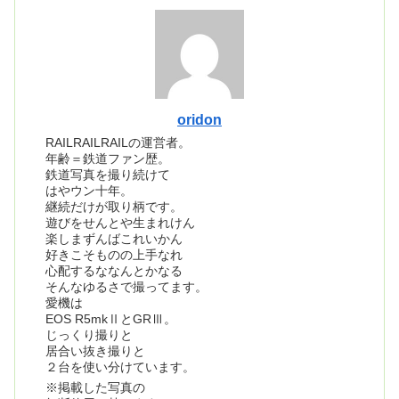
oridon
RAILRAILRAILの運営者。
年齢＝鉄道ファン歴。
鉄道写真を撮り続けて
はやウン十年。
継続だけが取り柄です。
遊びをせんとや生まれけん
楽しまずんばこれいかん
好きこそものの上手なれ
心配するななんとかなる
そんなゆるさで撮ってます。
愛機は
EOS R5mkⅡとGRⅢ。
じっくり撮りと
居合い抜き撮りと
２台を使い分けています。
※掲載した写真の