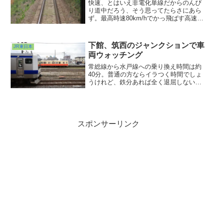
快速、とはいえ非電化単線だからのんび
り道中だろう、そう思ってたらさにあら
ず。最高時速80km/hでかっ飛ばす高速な
道中でありました。ある意味割り切りが
功を奏した列車設定、とも言えるのか
な。停車駅ではそれなりの乗降、車内は
下館、筑西のジャンクションで車
JR東日本
かなりの乗車率、そして思いのほか短い
両ウォッチング
所要時間。客層も偏りがないように見え
ました。競争力あるわ、うん。
常総線から水戸線への乗り換え時間は約
40分。普通の方ならイラつく時間でしょ
うけれど、鉄分あれば全く退屈しない時
間を過ごすことができました。真岡のDE
を観察したり、さっき乗ってた常総線の
ディーゼルカーを眺めたり、反対方向行
きのワンマン改造されたE531系を眺めた
り。運転本数まばらでもジャンクション
スポンサーリンク
はネタが豊富。よきかなw