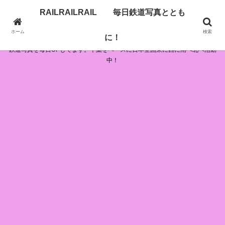
RAILRAILRAIL 毎日鉄道写真ととも
RAILRAILRAIL 毎日鉄道写真とともに！
ホーム
検索
に！
鉄道写真を毎日UPしてます。千葉をベースに日本全国東に西に南へ北へ活動
中！