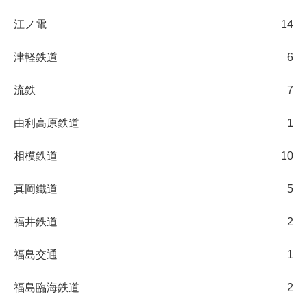
江ノ電
14
津軽鉄道
6
流鉄
7
由利高原鉄道
1
相模鉄道
10
真岡鐵道
5
福井鉄道
2
福島交通
1
福島臨海鉄道
2