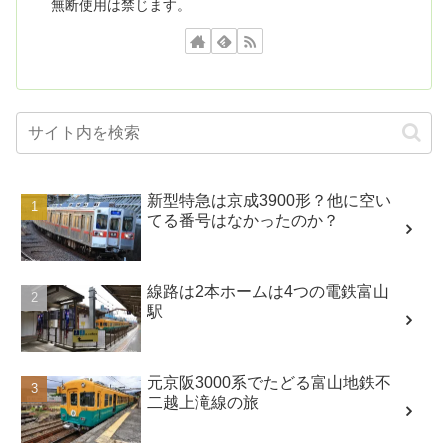
無断使用は禁じます。
新型特急は京成3900形？他に空い
てる番号はなかったのか？
線路は2本ホームは4つの電鉄富山
駅
元京阪3000系でたどる富山地鉄不
二越上滝線の旅