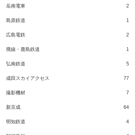
岳南電車
2
島原鉄道
1
広島電鉄
2
廃線・鹿島鉄道
1
弘南鉄道
5
成田スカイアクセス
77
撮影機材
7
新京成
64
明知鉄道
4