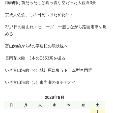
梅雨明け前だったけど真っ青な空だった大佐倉3景
京成大佐倉、この日見つけた変化1つ
2泊3日の富山旅エピローグ・一服しながら路面電車を眺
める
富山港線から6の字運転の環状線へ
長岡花火臨、3本のE653系を撮る
いざ富山港線（4）城川原に集うトラム型車両群
いざ富山港線（3）東岩瀬のタチアオイ
2026年8月
日
月
火
水
木
金
土
1