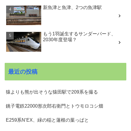
新魚津と魚津、2つの魚津駅
もう1羽誕生するサンダーバード、
2030年度登場？
最近の投稿
猿よりも熊が出そうな猿田駅で209系を撮る
銚子電鉄22000形次郎右衛門とトウモロコシ畑
E259系N’EX、緑の稲と蓮根の葉っぱと