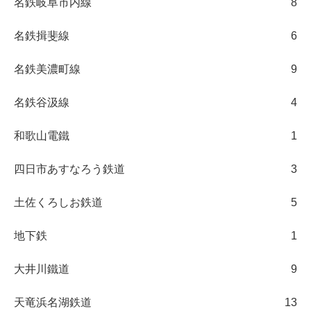
名鉄岐阜市内線
8
名鉄揖斐線
6
名鉄美濃町線
9
名鉄谷汲線
4
和歌山電鐵
1
四日市あすなろう鉄道
3
土佐くろしお鉄道
5
地下鉄
1
大井川鐵道
9
天竜浜名湖鉄道
13