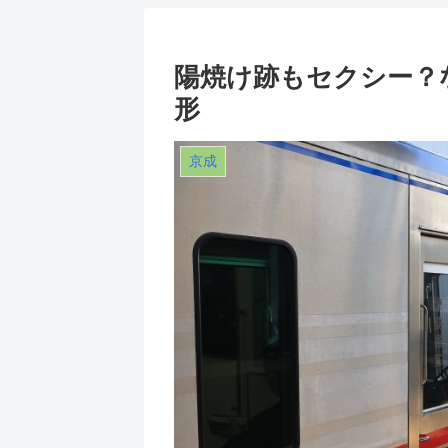
陽焼け跡もセクシー？な
形
京成