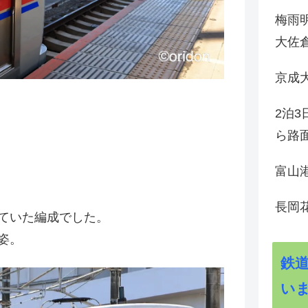
梅雨
大佐
京成
2泊
ら路
富山
長岡花
ていた編成でした。
姿。
鉄
い