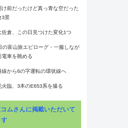
明け前だったけど真っ青な空だった
倉3景
大佐倉、この日見つけた変化1つ
3日の富山旅エピローグ・一服しなが
面電車を眺める
港線から6の字運転の環状線へ
火臨、3本のE653系を撮る
道コムさんに掲載いただいて
ます