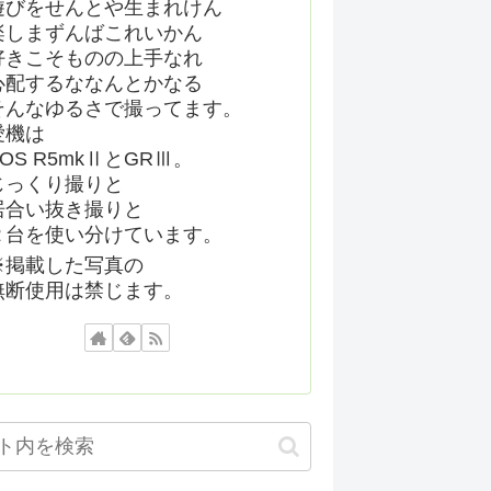
遊びをせんとや生まれけん
楽しまずんばこれいかん
好きこそものの上手なれ
心配するななんとかなる
そんなゆるさで撮ってます。
愛機は
EOS R5mkⅡとGRⅢ。
じっくり撮りと
居合い抜き撮りと
２台を使い分けています。
※掲載した写真の
無断使用は禁じます。