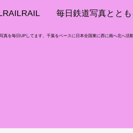
ILRAILRAIL 毎日鉄道写真とと
写真を毎日UPしてます。千葉をベースに日本全国東に西に南へ北へ活