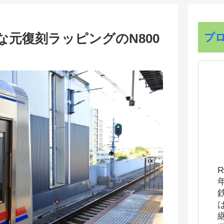
元復刻ラッピングのN800
プ
R