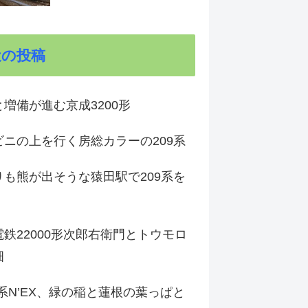
近の投稿
増備が進む京成3200形
ビニの上を行く房総カラーの209系
りも熊が出そうな猿田駅で209系を
鉄22000形次郎右衛門とトウモロ
畑
9系N’EX、緑の稲と蓮根の葉っぱと