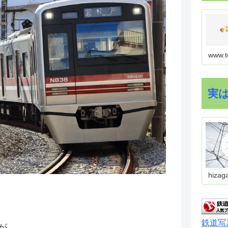
www.t
実
hizag
鉄道写
が