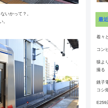
ゃないかって？。
最
い。
着々と
コン
猿よ
撮る
銚子電
コシ
E25