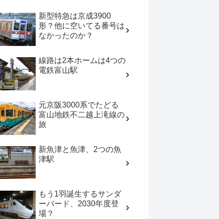
新型特急は京成3900
形？他に空いてる番号は
なかったのか？
線路は2本ホームは4つの
電鉄富山駅
元京阪3000系でたどる
富山地鉄不二越上滝線の
旅
新魚津と魚津、2つの魚
津駅
もう1羽誕生するサンダ
ーバード、2030年度登
場？