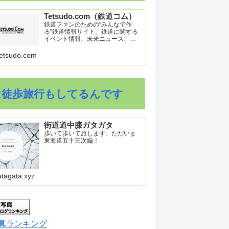
Tetsudo.com（鉄道コム）
鉄道ファンのための“みんなで作
る”鉄道情報サイト。鉄道に関する
イベント情報、未来ニュース、車
両トピックスを掲載。インターネ
ット上の公式リリース、ブログ、
etsudo.com
動画、つぶやきなどを集めたリン
ク集や、参加型ゲーム「駅つなゲ
ー」も提供。
は徒歩旅行もしてるんです
街道道中膝ガタガタ
歩いて歩いて旅します。ただいま
東海道五十三次編！
atagata.xyz
真ランキング