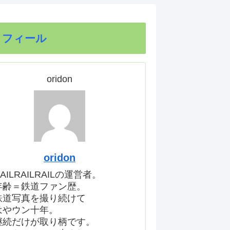
ロフィール
oridon
oridon
AILRAILRAILの運営者。
年齢＝鉄道ファン歴。
鉄道写真を撮り続けて
はやウン十年。
継続だけが取り柄です。