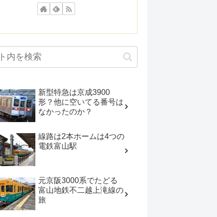
新型特急は京成3900
形？他に空いてる番号は
なかったのか？
線路は2本ホームは4つの
電鉄富山駅
元京阪3000系でたどる
富山地鉄不二越上滝線の
旅