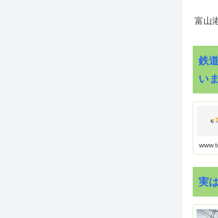
富山
鉄
い
www.t
実