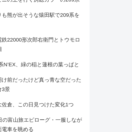
りも熊が出そうな猿田駅で209系を
鉄22000形次郎右衛門とトウモロ
畑
9系N’EX、緑の稲と蓮根の葉っぱと
明け前だったけど真っ青な空だった
倉3景
大佐倉、この日見つけた変化1つ
3日の富山旅エピローグ・一服しなが
面電車を眺める