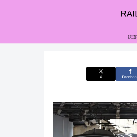
RA
鉄道
X
Faceboo