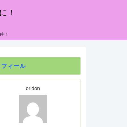
もに！
動中！
ロフィール
oridon