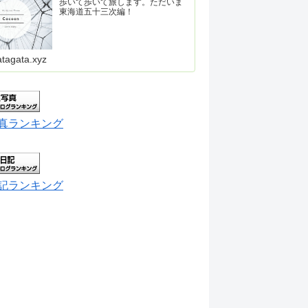
歩いて歩いて旅します。ただいま
東海道五十三次編！
atagata.xyz
真ランキング
記ランキング