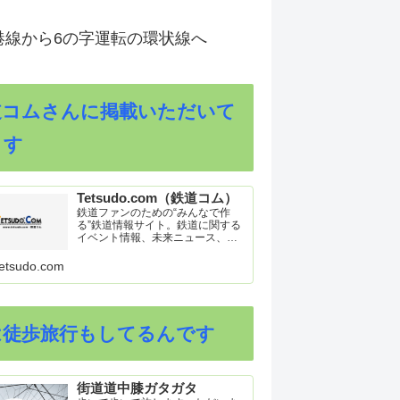
港線から6の字運転の環状線へ
道コムさんに掲載いただいて
ます
Tetsudo.com（鉄道コム）
鉄道ファンのための“みんなで作
る”鉄道情報サイト。鉄道に関する
イベント情報、未来ニュース、車
両トピックスを掲載。インターネ
ット上の公式リリース、ブログ、
etsudo.com
動画、つぶやきなどを集めたリン
ク集や、参加型ゲーム「駅つなゲ
ー」も提供。
は徒歩旅行もしてるんです
街道道中膝ガタガタ