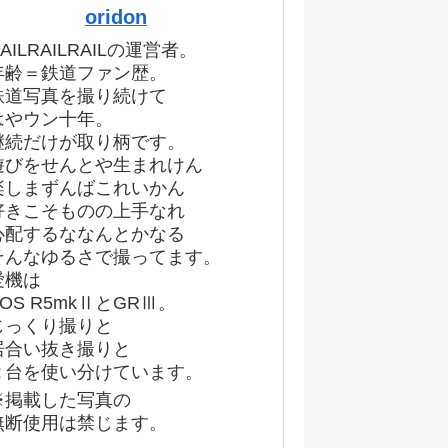
oridon
AILRAILRAILの運営者。
年齢＝鉄道ファン歴。
鉄道写真を撮り続けて
はやウン十年。
継続だけが取り柄です。
遊びをせんとや生まれけん
楽しまずんばこれいかん
好きこそものの上手なれ
心配するななんとかなる
そんなゆるさで撮ってます。
愛機は
EOS R5mkⅡとGRⅢ。
じっくり撮りと
居合い抜き撮りと
２台を使い分けています。
※掲載した写真の
無断使用は禁じます。