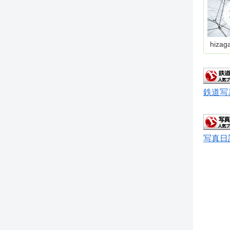
hizag
鉄道写
写真日