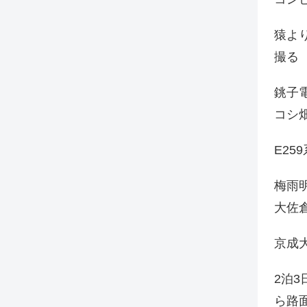
猿よ
撮る
銚子電
コシ
E25
梅雨
大佐
京成
2泊
ら路