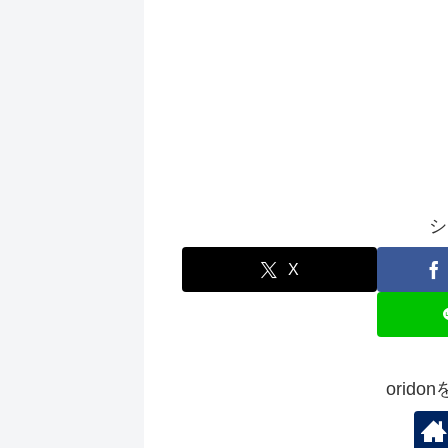
シ
X
orid