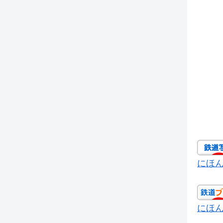
にほ
にほ