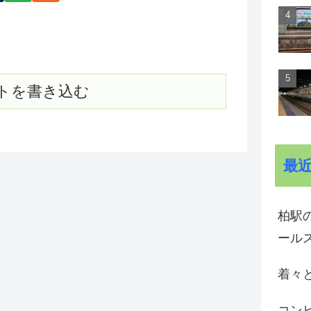
トを書き込む
最
柏駅の
ール
着々と
コン