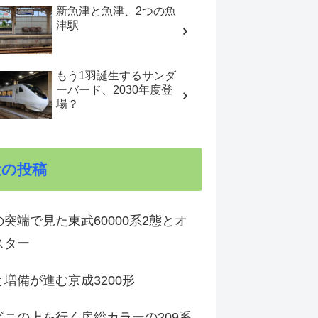
新魚津と魚津、2つの魚
津駅
もう1羽誕生するサンダ
ーバード、2030年度登
場？
近の投稿
突端で見た東武60000系2態とオ
スター
増備が進む京成3200形
ビニの上を行く房総カラーの209系