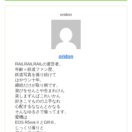
oridon
oridon
RAILRAILRAILの運営者。
年齢＝鉄道ファン歴。
鉄道写真を撮り続けて
はやウン十年。
継続だけが取り柄です。
遊びをせんとや生まれけん
楽しまずんばこれいかん
好きこそものの上手なれ
心配するななんとかなる
そんなゆるさで撮ってます。
愛機は
EOS R5mkⅡとGRⅢ。
じっくり撮りと