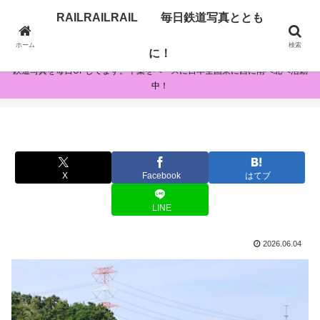
RAILRAILRAIL 毎日鉄道写真ととも
RAILRAILRAIL 毎日鉄道写真とともに！
ホーム
検索
に！
鉄道写真を毎日UPしてます。千葉をベースに日本全国東に西に南へ北へ活動
中！
X
Facebook
はてブ
LINE
2026.06.04