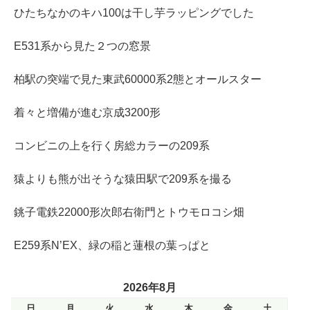
ひたちなかのキハ100は干し芋ラッピングでした
E531系から見た２つの窓景
柏駅の突端で見た東武60000系2態とオールスター
着々と増備が進む京成3200形
コンビニの上を行く房総カラーの209系
猿よりも熊が出そうな猿田駅で209系を撮る
銚子電鉄22000形次郎右衛門とトウモロコシ畑
E259系N’EX、緑の稲と蓮根の葉っぱと
2026年8月
日
月
火
水
木
金
土