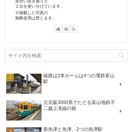
居合い抜き撮りと
２台を使い分けています。
※掲載した写真の
無断使用は禁じます。
線路は2本ホームは4つの電鉄富山
駅
元京阪3000系でたどる富山地鉄不
二越上滝線の旅
新魚津と魚津、2つの魚津駅