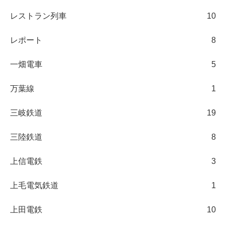
レストラン列車
10
レポート
8
一畑電車
5
万葉線
1
三岐鉄道
19
三陸鉄道
8
上信電鉄
3
上毛電気鉄道
1
上田電鉄
10