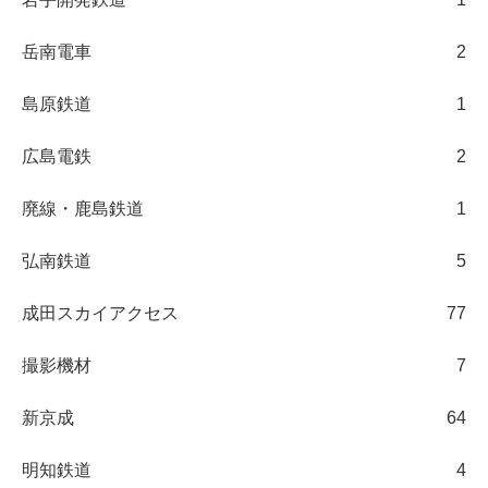
岳南電車
2
島原鉄道
1
広島電鉄
2
廃線・鹿島鉄道
1
弘南鉄道
5
成田スカイアクセス
77
撮影機材
7
新京成
64
明知鉄道
4