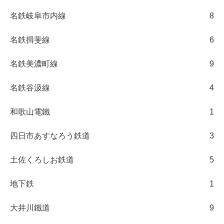
名鉄岐阜市内線
8
名鉄揖斐線
6
名鉄美濃町線
9
名鉄谷汲線
4
和歌山電鐵
1
四日市あすなろう鉄道
3
土佐くろしお鉄道
5
地下鉄
1
大井川鐵道
9