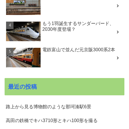
もう1羽誕生するサンダーバード、
2030年度登場？
電鉄富山で並んだ元京阪3000系2本
最近の投稿
路上から見る博物館のような那珂湊駅6景
高田の鉄橋でキハ3710形とキハ100形を撮る