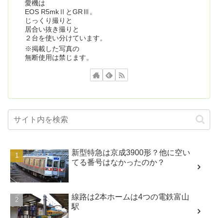
愛機は
EOS R5mkⅡとGRⅢ。
じっくり撮りと
居合い抜き撮りと
２台を使い分けています。
※掲載した写真の
無断使用は禁じます。
新型特急は京成3900形？他に空い
てる番号はなかったのか？
線路は2本ホームは4つの電鉄富山
駅