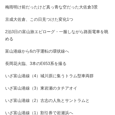
梅雨明け前だったけど真っ青な空だった大佐倉3景
京成大佐倉、この日見つけた変化1つ
2泊3日の富山旅エピローグ・一服しながら路面電車を眺
める
富山港線から6の字運転の環状線へ
長岡花火臨、3本のE653系を撮る
いざ富山港線（4）城川原に集うトラム型車両群
いざ富山港線（3）東岩瀬のタチアオイ
いざ富山港線（2）古志の人魚とサントラムと
いざ富山港線（1）割引券で岩瀬浜へ