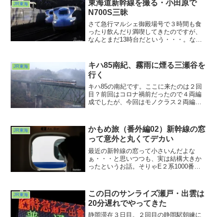
東海道新幹線を撮る・小田原で
JR東海
N700S三昧
さて急行マルシェ御殿場号で３時間も食
ったり飲んだり満喫してきたのですが、
なんとまだ13時台だという・・・。なん
ぼ陽が短い季節とはいえこのまままっす
ぐ帰ったのでは明るいうちに我が家に着
いてしまう。というわけで小田原に行っ
キハ85南紀、霧雨に煙る三瀬谷を
JR東海
てみることにしました。
行く
キハ85の南紀です。ここに来たのは２回
目？前回はコロナ禍前だったので４両編
成でしたが、今回はモノクラス２両編成
でした。不可抗力とはいえやはり寂しい
光景ですね。そんな姿でも悪天候下にも
関わらずの定時での運行はやはり日本の
かもめ旅（番外編02）新幹線の窓
JR東海
鉄道の矜持でしょうか。撮る側からすれ
って意外と丸くてデカい
ばありがたいことこの上ないですが(^ ^;;
次回はさらに南下します
最近の新幹線の窓って小さいんだよな
ぁ・・・と思いつつも、実は結構大きか
ったというお話。そりゃE２系1000番台
には負けますが(^ ^;;標準ズームで車窓風
景を撮る分には全く問題はありませんで
した。MFの時代のようにインフで固定で
この日のサンライズ瀬戸・出雲は
JR東海
きるレンズが欲しいなあ。そんなことも
20分遅れでやってきた
考えてしまったのぞみ５時間の行程でし
た。
静岡滞在３日目。２回目の静岡駅朝練に