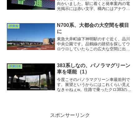
向かいました。駅に着くと発車案内の電
光掲示には赤い文字、構内にはアナウン
スが響いていました。ま、まさか・・・
と思いつつホームに上がると・・・あら
ら、目線を左に移すと・・・やはりサン
N700系、大都会の大空間を横目
JR東海
ライズに対する案内でした。
に
東急大井町線下神明駅のすぐ近く、品川
中央公園です。品鶴線の踏切を探してウ
ロウロしていたらこの広大な空間に出会
いました。住宅密集地にぽっかりと開い
た空間。そのど真ん中に「H」の文字。あ
ぁヘリポートも兼ねてるんですね。周辺
383系しなの、パノラマグリーン
JR東日本
の芝生の上ではくつろい...
車を堪能（1）
今度こそのパノラマグリーン車最前列で
す。展望というからにはこれくらい見え
なきゃねぇw。往路で乗ったクロ383の
100番台は貫通型ゆえ運転台を仕切ったり
貫通路の両開きドアがあったりそれらの
ための柱類があったり、まぁ眺望はおま
けみたいなもんでしたからねぇ。今回の
０番台はウルトラワイドに感じます。
スポンサーリンク