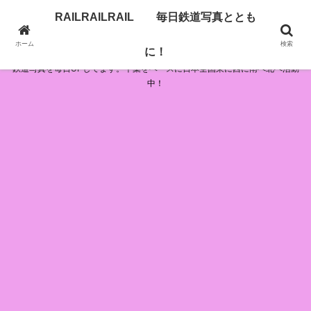
RAILRAILRAIL 毎日鉄道写真ととも
RAILRAILRAIL 毎日鉄道写真とともに！
ホーム
検索
に！
鉄道写真を毎日UPしてます。千葉をベースに日本全国東に西に南へ北へ活動
中！