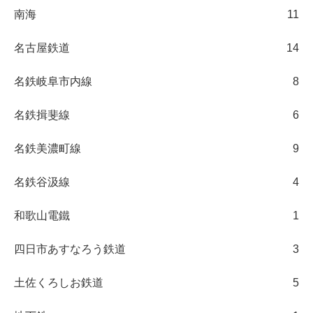
南海
11
名古屋鉄道
14
名鉄岐阜市内線
8
名鉄揖斐線
6
名鉄美濃町線
9
名鉄谷汲線
4
和歌山電鐵
1
四日市あすなろう鉄道
3
土佐くろしお鉄道
5