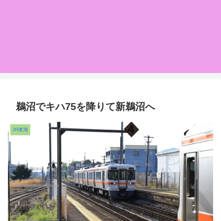
鵜沼でキハ75を降りて新鵜沼へ
JR東海