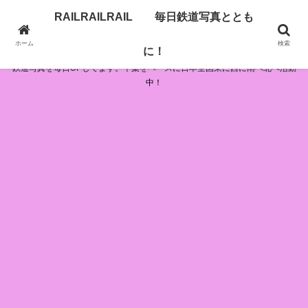
RAILRAILRAIL 毎日鉄道写真ととも
RAILRAILRAIL 毎日鉄道写真とともに！
ホーム
検索
に！
鉄道写真を毎日UPしてます。千葉をベースに日本全国東に西に南へ北へ活動
中！