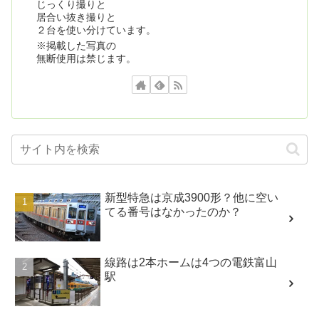
じっくり撮りと
居合い抜き撮りと
２台を使い分けています。
※掲載した写真の
無断使用は禁じます。
新型特急は京成3900形？他に空い
てる番号はなかったのか？
線路は2本ホームは4つの電鉄富山
駅