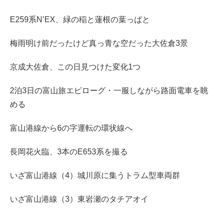
E259系N’EX、緑の稲と蓮根の葉っぱと
梅雨明け前だったけど真っ青な空だった大佐倉3景
京成大佐倉、この日見つけた変化1つ
2泊3日の富山旅エピローグ・一服しながら路面電車を眺
める
富山港線から6の字運転の環状線へ
長岡花火臨、3本のE653系を撮る
いざ富山港線（4）城川原に集うトラム型車両群
いざ富山港線（3）東岩瀬のタチアオイ