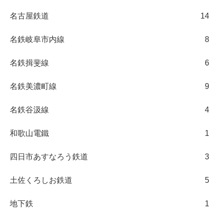
名古屋鉄道
14
名鉄岐阜市内線
8
名鉄揖斐線
6
名鉄美濃町線
9
名鉄谷汲線
4
和歌山電鐵
1
四日市あすなろう鉄道
3
土佐くろしお鉄道
5
地下鉄
1