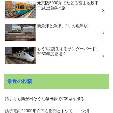
元京阪3000系でたどる富山地鉄不
二越上滝線の旅
新魚津と魚津、2つの魚津駅
もう1羽誕生するサンダーバード、
2030年度登場？
最近の投稿
猿よりも熊が出そうな猿田駅で209系を撮る
銚子電鉄22000形次郎右衛門とトウモロコシ畑