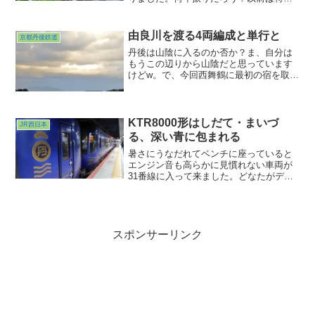
あさしおや急行丹後が通るルートでした
が、今は通学利用がメインなのかな
ぁ・・・と思っていたら、通学生を乗せ
由良川を渡る4両編成と単行と
京都丹後鉄道
た車が続々と駅前にやって来ました。
丹後は山陰に入るのか否か？ま、自分は
もうこの辺りから山陰だと思っています
けどw。で、今回西舞鶴に最初の宿を取り
ました。拠点駅である西舞鶴駅の様子を
見てみたかったこともありますが、あの
場所に朝早くたどり着けそうだと思った
からです。由良川河口に架かる由良川橋
KTR8000形はしだて・まいづ
JR西日本
梁。
る、深い青に包まれる
暑さにうなだれてベンチに座っていると
エンジン音も高らかに見慣れない車両が
31番線に入って来ました。どなたがデザ
インしたのか一目瞭然な風体。どうやら
折り返し特急はしだて9号＆まいづる15号
となる北近畿タンゴ鉄道所有のKTR8000
形車両でした。
スポンサーリンク