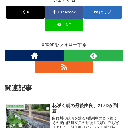
シェアする
X
Facebook
はてブ
LINE
oridonをフォローする
関連記事
花咲く朝の丹後由良、217Dが到
京都丹後鉄道
着
由良川の鉄橋を渡る1番列車の姿を捉え、
その後由良川左岸の丹後由良駅に立ち寄
りました。何年振りだろう？以前は特急