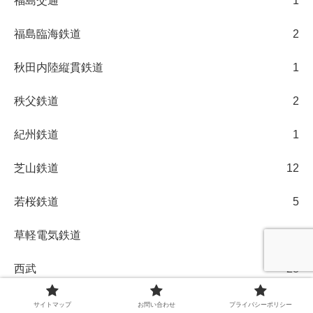
福島交通
1
福島臨海鉄道
2
秋田内陸縦貫鉄道
1
秩父鉄道
2
紀州鉄道
1
芝山鉄道
12
若桜鉄道
5
草軽電気鉄道
1
西武
28
豊橋鉄道
1
サイトマップ
お問い合わせ
プライバシーポリシー