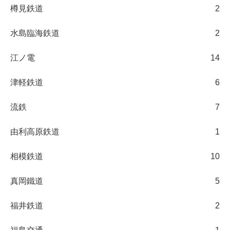
樽見鉄道
2
水島臨海鉄道
2
江ノ電
14
津軽鉄道
6
流鉄
7
由利高原鉄道
1
相模鉄道
10
真岡鐵道
5
福井鉄道
2