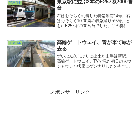
します」のアナウンス。ははぁ、アレだ
東京駅に並ぶ2本のE257系2000番
JR東日本
な。カメラを準備して待っている
台
と・・・来ました。
左はおそらく到着した特急湘南14号。右
はおそらく10:00発の特急踊り子5号。と
もにE257系2000番台でした。この姿にな
ってから２本並んでいる姿を見たのは初
めてだったかも？15年以上前に八王子に
住んでいたころまだ武田菱の外装だった
高輪ゲートウェイ、青が来て緑が
JR東日本
中央ライナー（おぉ）によく乗りました
去る
っけねぇ・・・。
ずいぶん久しぶりに出来た山手線新駅、
高輪ゲートウェイ。TVで見た初日の人ウ
ジャウジャ状態にゲンナリしたのもすで
に半年前。そろそろ忘れ去られただろう
（おい）ということで行ってみました。
広々とした構内は今までへのアンチテー
ゼか？？？人よりもお掃除ロボットの方
が目立ったラッシュ後の駅の様子でし
スポンサーリンク
た。