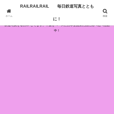
RAILRAILRAIL 毎日鉄道写真ととも
RAILRAILRAIL 毎日鉄道写真とともに！
ホーム
検索
に！
鉄道写真を毎日UPしてます。千葉をベースに日本全国東に西に南へ北へ活動
中！