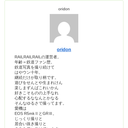
oridon
oridon
RAILRAILRAILの運営者。
年齢＝鉄道ファン歴。
鉄道写真を撮り続けて
はやウン十年。
継続だけが取り柄です。
遊びをせんとや生まれけん
楽しまずんばこれいかん
好きこそものの上手なれ
心配するななんとかなる
そんなゆるさで撮ってます。
愛機は
EOS R5mkⅡとGRⅢ。
じっくり撮りと
居合い抜き撮りと