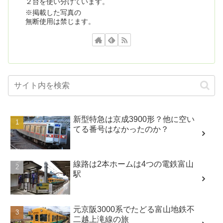
２台を使い分けています。
※掲載した写真の
無断使用は禁じます。
新型特急は京成3900形？他に空い
てる番号はなかったのか？
線路は2本ホームは4つの電鉄富山
駅
元京阪3000系でたどる富山地鉄不
二越上滝線の旅