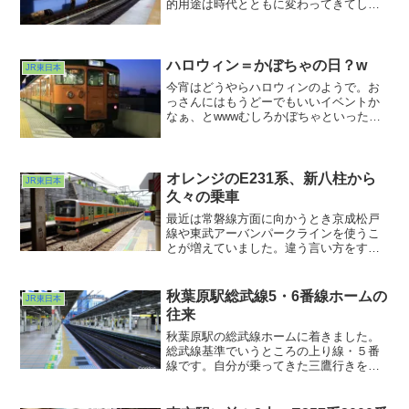
的用途は時代とともに変わってきてしま
いましたが、引き続きの活躍が約束され
たのは嬉しいことなのではないでしょう
か。
ハロウィン＝かぼちゃの日？w
JR東日本
今宵はどうやらハロウィンのようで。お
っさんにはもうどーでもいいイベントか
なぁ、とwwwむしろかぼちゃといったら
こっちを愛でたいです。数年前に撮った
かぼちゃカラーの115系。東京駅でも上野
駅でも当たり前のように見れていたこの
カラー。この時は両...
オレンジのE231系、新八柱から
JR東日本
久々の乗車
最近は常磐線方面に向かうとき京成松戸
線や東武アーバンパークラインを使うこ
とが増えていました。違う言い方をする
と武蔵野線を全く使わなくなっていたん
ですねぇ。西船橋のあの混雑がイヤで
「今回は別ルートで行こう」を繰り返し
秋葉原駅総武線5・6番線ホームの
JR東日本
ているうちに前回乗ったのいつだったっ
往来
け？状態になってしまっていましたw。
秋葉原駅の総武線ホームに着きました。
総武線基準でいうところの上り線・５番
線です。自分が乗ってきた三鷹行きを見
送ってさて、乗り換えだと思った
ら・・・「まもなく５番線を列車が通過