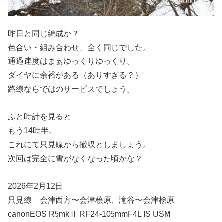
昨日と同じ編成か？
色合い・組み合わせ、全く同じでした。
通過速度はまぁゆっくりゆっくり。
ダイヤに余裕がある（ありすぎる？）
路線ならではのサービスでしょう。
ふと時計を見ると
もう14時半。
これにて只見線から撤収としましょう。
次回は完全に雪がなくなった頃かな？
2026年2月12日
只見線 会津西方〜会津桧原、滝谷〜会津桧原
canonEOS R5mkⅡ RF24-105mmF4L IS USM