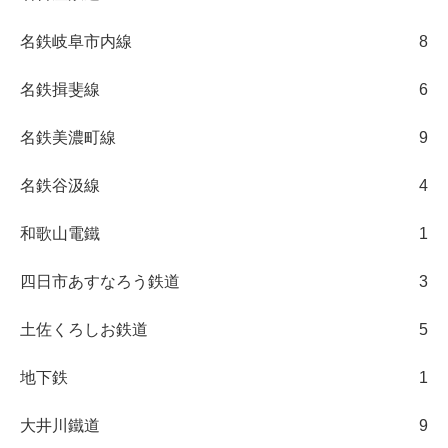
名鉄岐阜市内線
8
名鉄揖斐線
6
名鉄美濃町線
9
名鉄谷汲線
4
和歌山電鐵
1
四日市あすなろう鉄道
3
土佐くろしお鉄道
5
地下鉄
1
大井川鐵道
9