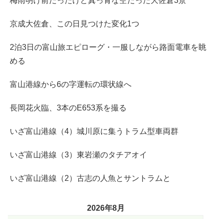
梅雨明け前だったけど真っ青な空だった大佐倉3景
京成大佐倉、この日見つけた変化1つ
2泊3日の富山旅エピローグ・一服しながら路面電車を眺
める
富山港線から6の字運転の環状線へ
長岡花火臨、3本のE653系を撮る
いざ富山港線（4）城川原に集うトラム型車両群
いざ富山港線（3）東岩瀬のタチアオイ
いざ富山港線（2）古志の人魚とサントラムと
2026年8月