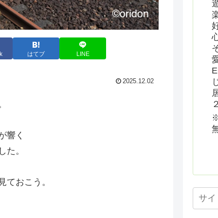
k
はてブ
LINE
2025.12.02
。
が響く
した。
見ておこう。