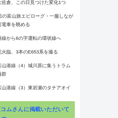
大佐倉、この日見つけた変化1つ
3日の富山旅エピローグ・一服しなが
面電車を眺める
港線から6の字運転の環状線へ
火臨、3本のE653系を撮る
富山港線（4）城川原に集うトラム
両群
富山港線（3）東岩瀬のタチアオイ
道コムさんに掲載いただいて