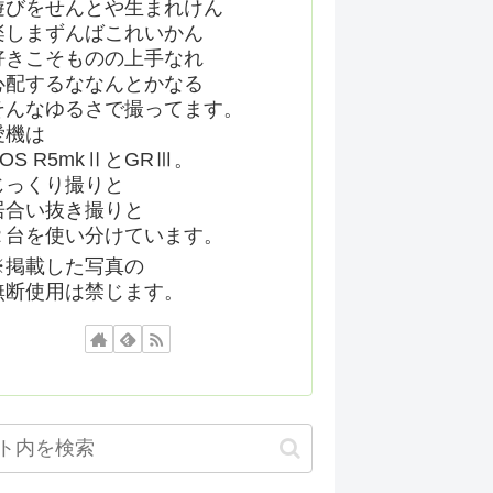
遊びをせんとや生まれけん
楽しまずんばこれいかん
好きこそものの上手なれ
心配するななんとかなる
そんなゆるさで撮ってます。
愛機は
EOS R5mkⅡとGRⅢ。
じっくり撮りと
居合い抜き撮りと
２台を使い分けています。
※掲載した写真の
無断使用は禁じます。