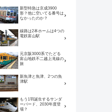
新型特急は京成3900
形？他に空いてる番号は
なかったのか？
線路は2本ホームは4つの
電鉄富山駅
元京阪3000系でたどる
富山地鉄不二越上滝線の
旅
新魚津と魚津、2つの魚
津駅
もう1羽誕生するサンダ
ーバード、2030年度登
場？