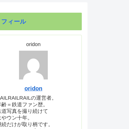
ロフィール
oridon
oridon
AILRAILRAILの運営者。
年齢＝鉄道ファン歴。
鉄道写真を撮り続けて
はやウン十年。
継続だけが取り柄です。