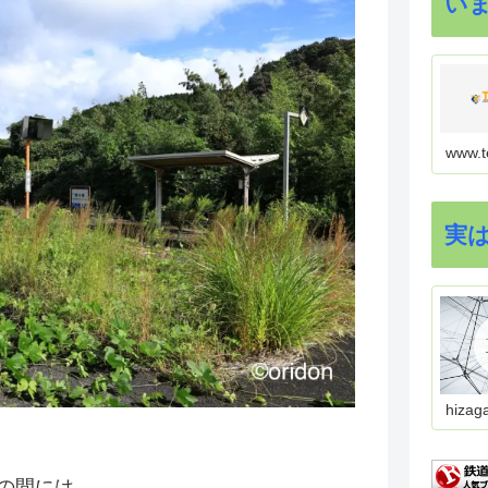
い
www.t
実
hizag
の間には