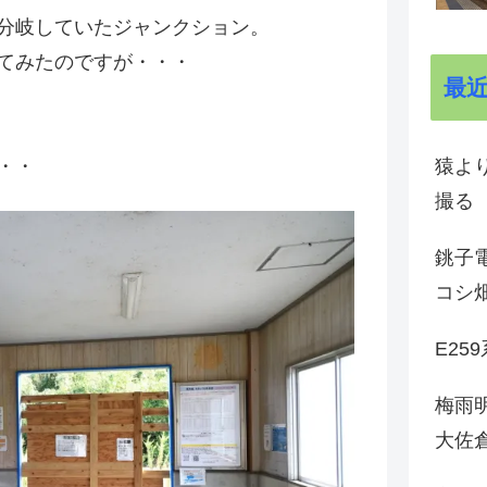
分岐していたジャンクション。
てみたのですが・・・
最
猿よ
・・
撮る
銚子電
コシ
E25
梅雨
大佐