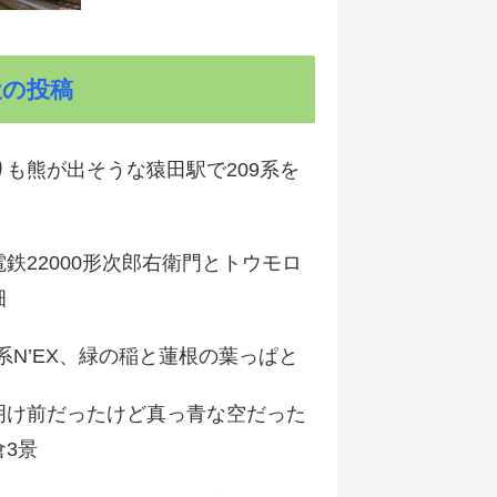
近の投稿
りも熊が出そうな猿田駅で209系を
鉄22000形次郎右衛門とトウモロ
畑
9系N’EX、緑の稲と蓮根の葉っぱと
明け前だったけど真っ青な空だった
倉3景