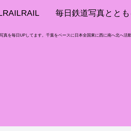
ILRAILRAIL 毎日鉄道写真とと
写真を毎日UPしてます。千葉をベースに日本全国東に西に南へ北へ活