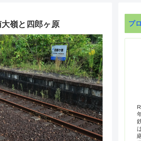
）南大嶺と四郎ヶ原
プ
R