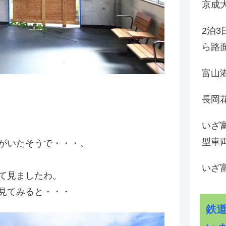
京成
2泊
ら路
富山
長岡花
いざ
型車
がいたそうで・・・。
いざ
て見ましたわ。
見てみると・・・
鉄