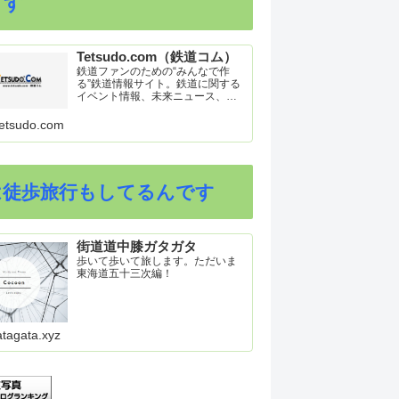
ます
Tetsudo.com（鉄道コム）
鉄道ファンのための“みんなで作
る”鉄道情報サイト。鉄道に関する
イベント情報、未来ニュース、車
両トピックスを掲載。インターネ
ット上の公式リリース、ブログ、
etsudo.com
動画、つぶやきなどを集めたリン
ク集や、参加型ゲーム「駅つなゲ
ー」も提供。
は徒歩旅行もしてるんです
街道道中膝ガタガタ
歩いて歩いて旅します。ただいま
東海道五十三次編！
atagata.xyz