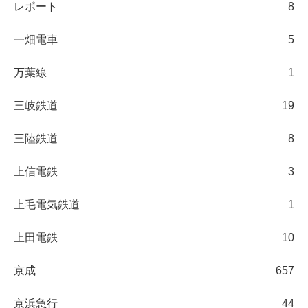
レポート
8
一畑電車
5
万葉線
1
三岐鉄道
19
三陸鉄道
8
上信電鉄
3
上毛電気鉄道
1
上田電鉄
10
京成
657
京浜急行
44