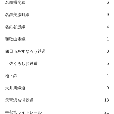
名鉄揖斐線
6
名鉄美濃町線
9
名鉄谷汲線
4
和歌山電鐵
1
四日市あすなろう鉄道
3
土佐くろしお鉄道
5
地下鉄
1
大井川鐵道
9
天竜浜名湖鉄道
13
宇都宮ライトレール
21