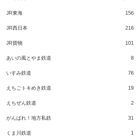
JR東海
156
JR西日本
216
JR貨物
101
あいの風とやま鉄道
8
いすみ鉄道
76
えちごトキめき鉄道
19
えちぜん鉄道
2
がんばれ！地方私鉄
31
くま川鉄道
1