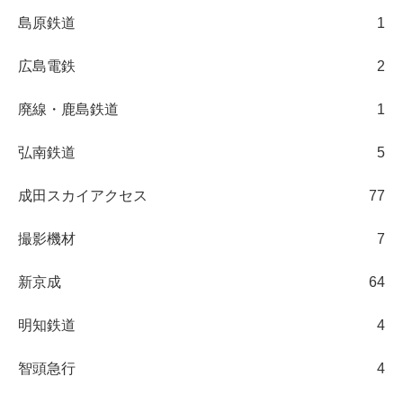
島原鉄道
1
広島電鉄
2
廃線・鹿島鉄道
1
弘南鉄道
5
成田スカイアクセス
77
撮影機材
7
新京成
64
明知鉄道
4
智頭急行
4