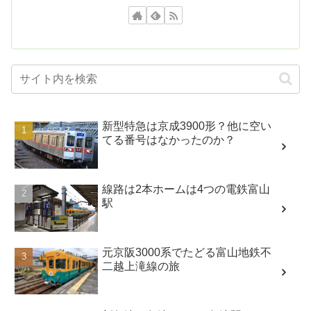
新型特急は京成3900形？他に空い
てる番号はなかったのか？
線路は2本ホームは4つの電鉄富山
駅
元京阪3000系でたどる富山地鉄不
二越上滝線の旅