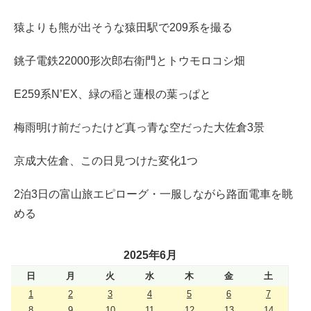
猿よりも熊が出そうな猿田駅で209系を撮る
銚子電鉄22000形次郎右衛門とトウモロコシ畑
E259系N’EX、緑の稲と蓮根の葉っぱと
梅雨明け前だったけど真っ青な空だった大佐倉3景
京成大佐倉、この日見つけた変化1つ
2泊3日の富山旅エピローグ・一服しながら路面電車を眺
める
2025年6月
日
月
火
水
木
金
土
1
2
3
4
5
6
7
8
9
10
11
12
13
14