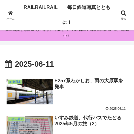
RAILRAILRAIL 毎日鉄道写真ととも
RAILRAILRAIL 毎日鉄道写真とともに！
ホーム
検索
に！
鉄道写真を毎日UPしてます。千葉をベースに日本全国東に西に南へ北へ活動
中！
2025-06-11
E257系わかしお、雨の大原駅を
JR東日本
発車
2025.06.11
いすみ鉄道、代行バスでたどる
いすみ鉄道
2025年5月の旅（2）