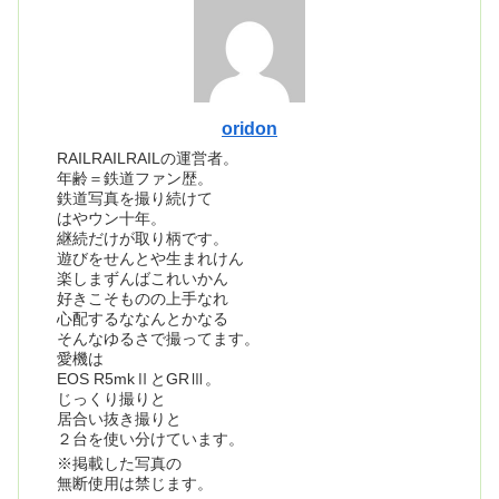
oridon
RAILRAILRAILの運営者。
年齢＝鉄道ファン歴。
鉄道写真を撮り続けて
はやウン十年。
継続だけが取り柄です。
遊びをせんとや生まれけん
楽しまずんばこれいかん
好きこそものの上手なれ
心配するななんとかなる
そんなゆるさで撮ってます。
愛機は
EOS R5mkⅡとGRⅢ。
じっくり撮りと
居合い抜き撮りと
２台を使い分けています。
※掲載した写真の
無断使用は禁じます。