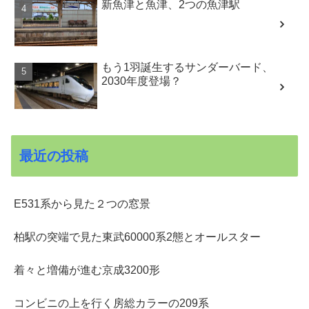
新魚津と魚津、2つの魚津駅
もう1羽誕生するサンダーバード、
2030年度登場？
最近の投稿
E531系から見た２つの窓景
柏駅の突端で見た東武60000系2態とオールスター
着々と増備が進む京成3200形
コンビニの上を行く房総カラーの209系