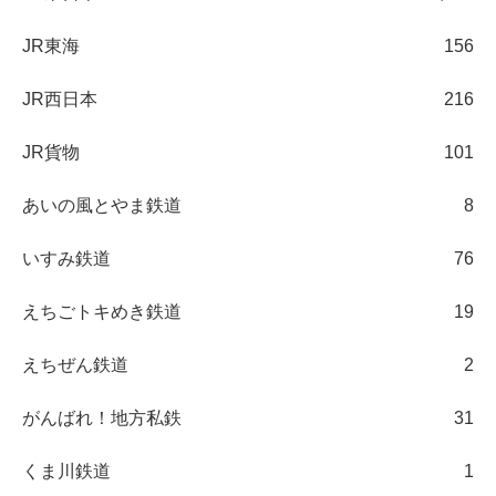
JR東海
156
JR西日本
216
JR貨物
101
あいの風とやま鉄道
8
いすみ鉄道
76
えちごトキめき鉄道
19
えちぜん鉄道
2
がんばれ！地方私鉄
31
くま川鉄道
1