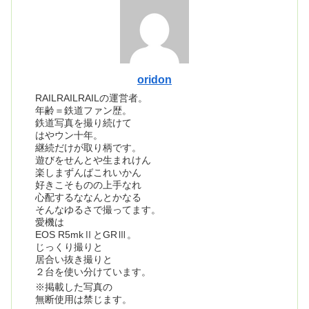
oridon
RAILRAILRAILの運営者。
年齢＝鉄道ファン歴。
鉄道写真を撮り続けて
はやウン十年。
継続だけが取り柄です。
遊びをせんとや生まれけん
楽しまずんばこれいかん
好きこそものの上手なれ
心配するななんとかなる
そんなゆるさで撮ってます。
愛機は
EOS R5mkⅡとGRⅢ。
じっくり撮りと
居合い抜き撮りと
２台を使い分けています。
※掲載した写真の
無断使用は禁じます。