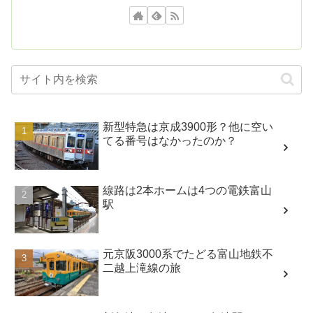
新型特急は京成3900形？他に空い
てる番号はなかったのか？
線路は2本ホームは4つの電鉄富山
駅
元京阪3000系でたどる富山地鉄不
二越上滝線の旅