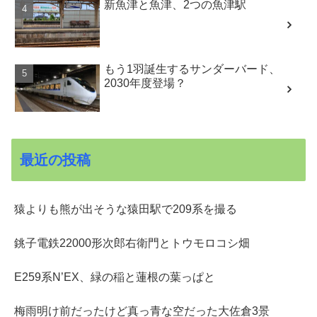
新魚津と魚津、2つの魚津駅
もう1羽誕生するサンダーバード、
2030年度登場？
最近の投稿
猿よりも熊が出そうな猿田駅で209系を撮る
銚子電鉄22000形次郎右衛門とトウモロコシ畑
E259系N’EX、緑の稲と蓮根の葉っぱと
梅雨明け前だったけど真っ青な空だった大佐倉3景