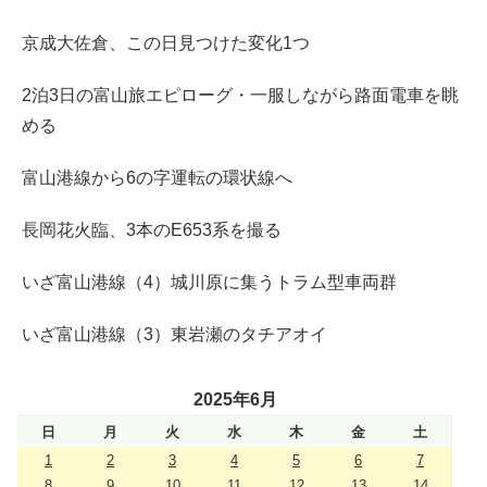
京成大佐倉、この日見つけた変化1つ
2泊3日の富山旅エピローグ・一服しながら路面電車を眺
める
富山港線から6の字運転の環状線へ
長岡花火臨、3本のE653系を撮る
いざ富山港線（4）城川原に集うトラム型車両群
いざ富山港線（3）東岩瀬のタチアオイ
2025年6月
日
月
火
水
木
金
土
1
2
3
4
5
6
7
8
9
10
11
12
13
14