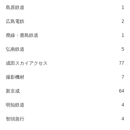
島原鉄道
1
広島電鉄
2
廃線・鹿島鉄道
1
弘南鉄道
5
成田スカイアクセス
77
撮影機材
7
新京成
64
明知鉄道
4
智頭急行
4