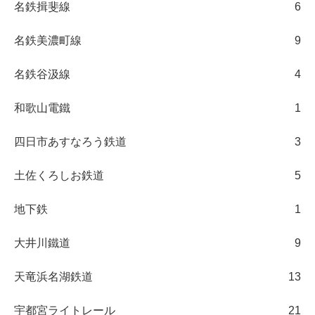
名鉄揖斐線
6
名鉄美濃町線
9
名鉄谷汲線
4
和歌山電鐵
1
四日市あすなろう鉄道
3
土佐くろしお鉄道
5
地下鉄
1
大井川鐵道
9
天竜浜名湖鉄道
13
宇都宮ライトレール
21