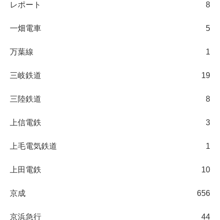
レポート
8
一畑電車
5
万葉線
1
三岐鉄道
19
三陸鉄道
8
上信電鉄
3
上毛電気鉄道
1
上田電鉄
10
京成
656
京浜急行
44