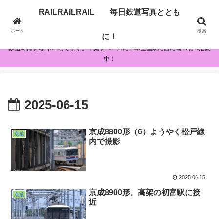
RAILRAILRAIL 毎日鉄道写真ととも
RAILRAILRAIL 毎日鉄道写真とともに！
ホーム
検索
に！
鉄道写真を毎日UPしてます。千葉をベースに日本全国東に西に南へ北へ活動
中！
2025-06-15
京成8800形（6）ようやく松戸線
京成
内で撮影
2025.06.15
京成8900形、高架の初富駅に接
京成
近