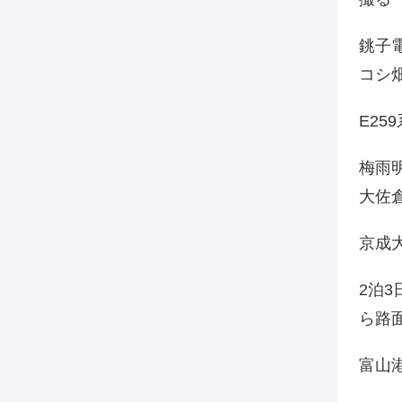
銚子電
コシ
E25
梅雨
大佐
京成
2泊
ら路
富山