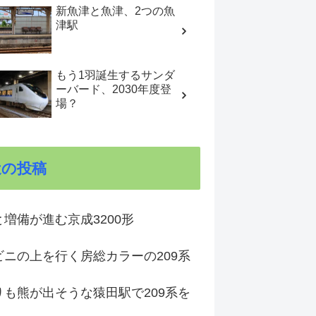
新魚津と魚津、2つの魚
津駅
もう1羽誕生するサンダ
ーバード、2030年度登
場？
近の投稿
増備が進む京成3200形
ビニの上を行く房総カラーの209系
りも熊が出そうな猿田駅で209系を