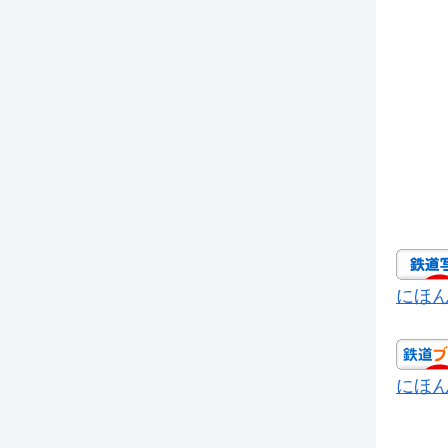
にほ
にほ