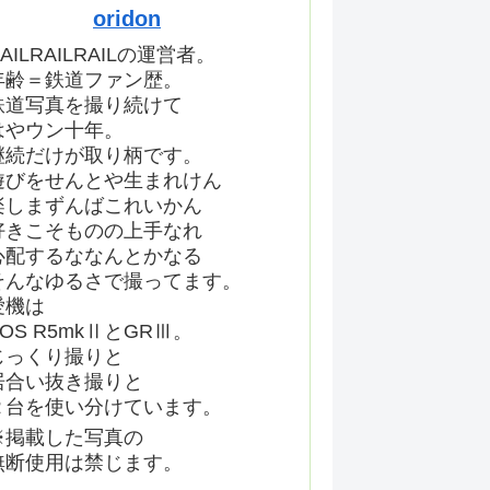
oridon
AILRAILRAILの運営者。
年齢＝鉄道ファン歴。
鉄道写真を撮り続けて
はやウン十年。
継続だけが取り柄です。
遊びをせんとや生まれけん
楽しまずんばこれいかん
好きこそものの上手なれ
心配するななんとかなる
そんなゆるさで撮ってます。
愛機は
EOS R5mkⅡとGRⅢ。
じっくり撮りと
居合い抜き撮りと
２台を使い分けています。
※掲載した写真の
無断使用は禁じます。