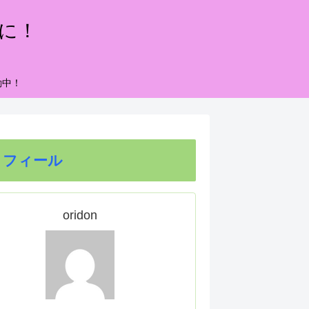
もに！
動中！
ロフィール
oridon