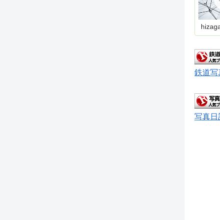
hizag
鉄道写
写真日