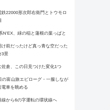
鉄22000形次郎右衛門とトウモロ
畑
9系N’EX、緑の稲と蓮根の葉っぱと
明け前だったけど真っ青な空だった
倉3景
大佐倉、この日見つけた変化1つ
3日の富山旅エピローグ・一服しなが
面電車を眺める
港線から6の字運転の環状線へ