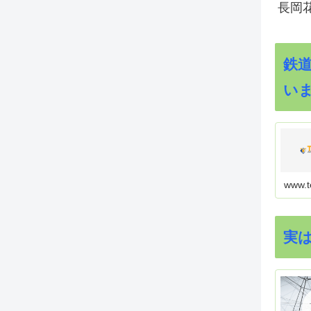
長岡花
鉄
い
www.t
実