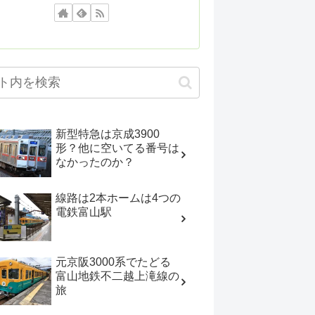
新型特急は京成3900
形？他に空いてる番号は
なかったのか？
線路は2本ホームは4つの
電鉄富山駅
元京阪3000系でたどる
富山地鉄不二越上滝線の
旅