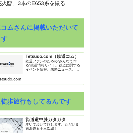
火臨、3本のE653系を撮る
道コムさんに掲載いただいて
ます
Tetsudo.com（鉄道コム）
鉄道ファンのための“みんなで作
る”鉄道情報サイト。鉄道に関する
イベント情報、未来ニュース、車
両トピックスを掲載。インターネ
ット上の公式リリース、ブログ、
etsudo.com
動画、つぶやきなどを集めたリン
ク集や、参加型ゲーム「駅つなゲ
ー」も提供。
は徒歩旅行もしてるんです
街道道中膝ガタガタ
歩いて歩いて旅します。ただいま
東海道五十三次編！