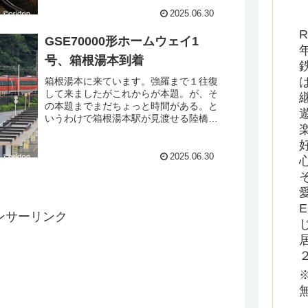
うと思ったことはありませんでした。
が、今年はちょいと余裕があったので乗
2025.06.30
ってみることにしました。
R
GSE70000形ホームウェイ1
号、箱根湯本到着
箱根湯本に来ています。強羅まで１往復
して来ましたがこれからが本題。が、そ
の本題までまだちょっと時間がある。と
いうわけで箱根湯本駅が見渡せる陸橋の
上へ。ここって駅改良で誕生した場所な
んでしょうかね？さてここで狙うは
GSE70000形です。
2025.06.30
ンサーリンク