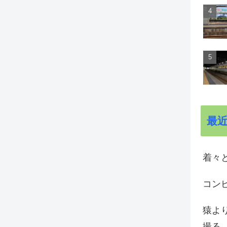
最
着々と
コン
猿よ
撮る