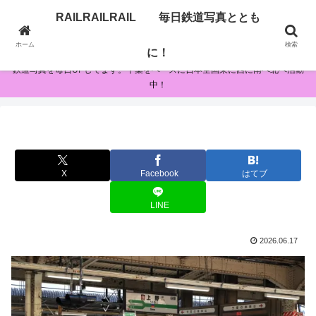
RAILRAILRAIL 毎日鉄道写真ととも
RAILRAILRAIL 毎日鉄道写真とともに！
ホーム
検索
に！
鉄道写真を毎日UPしてます。千葉をベースに日本全国東に西に南へ北へ活動
中！
X
Facebook
はてブ
LINE
2026.06.17