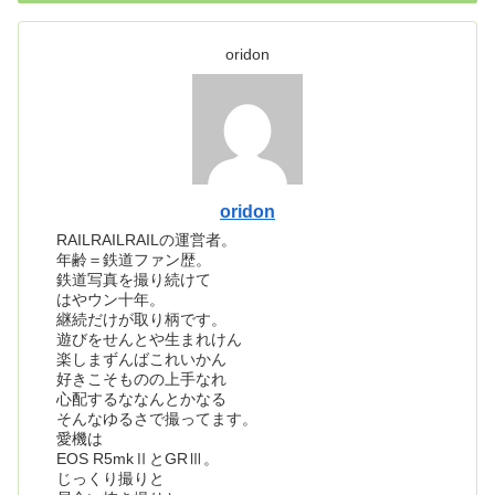
oridon
oridon
RAILRAILRAILの運営者。
年齢＝鉄道ファン歴。
鉄道写真を撮り続けて
はやウン十年。
継続だけが取り柄です。
遊びをせんとや生まれけん
楽しまずんばこれいかん
好きこそものの上手なれ
心配するななんとかなる
そんなゆるさで撮ってます。
愛機は
EOS R5mkⅡとGRⅢ。
じっくり撮りと