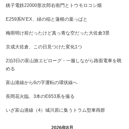
銚子電鉄22000形次郎右衛門とトウモロコシ畑
E259系N’EX、緑の稲と蓮根の葉っぱと
梅雨明け前だったけど真っ青な空だった大佐倉3景
京成大佐倉、この日見つけた変化1つ
2泊3日の富山旅エピローグ・一服しながら路面電車を眺
める
富山港線から6の字運転の環状線へ
長岡花火臨、3本のE653系を撮る
いざ富山港線（4）城川原に集うトラム型車両群
2026年8月