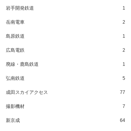
岩手開発鉄道
1
岳南電車
2
島原鉄道
1
広島電鉄
2
廃線・鹿島鉄道
1
弘南鉄道
5
成田スカイアクセス
77
撮影機材
7
新京成
64