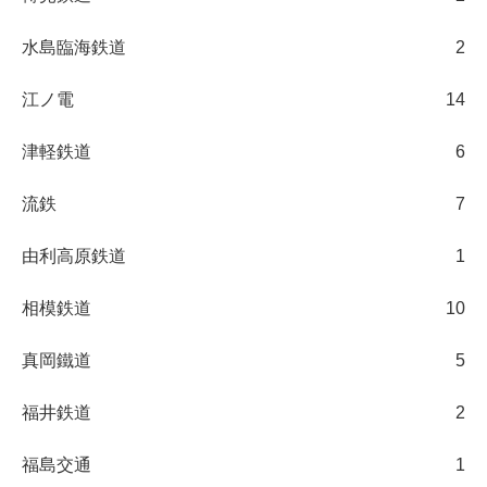
水島臨海鉄道
2
江ノ電
14
津軽鉄道
6
流鉄
7
由利高原鉄道
1
相模鉄道
10
真岡鐵道
5
福井鉄道
2
福島交通
1