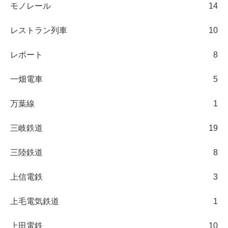
モノレール
14
レストラン列車
10
レポート
8
一畑電車
5
万葉線
1
三岐鉄道
19
三陸鉄道
8
上信電鉄
3
上毛電気鉄道
1
上田電鉄
10