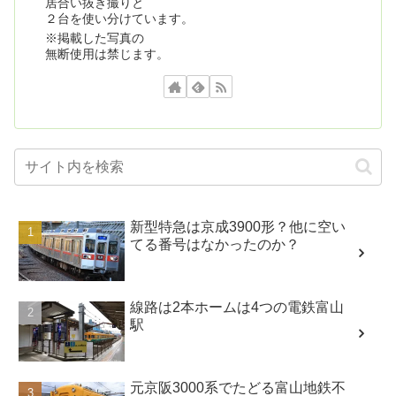
居合い抜き撮りと
２台を使い分けています。
※掲載した写真の
無断使用は禁じます。
新型特急は京成3900形？他に空い
てる番号はなかったのか？
線路は2本ホームは4つの電鉄富山
駅
元京阪3000系でたどる富山地鉄不