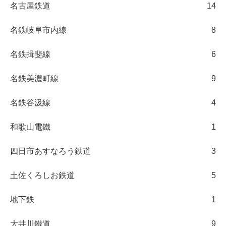
名古屋鉄道
14
名鉄岐阜市内線
8
名鉄揖斐線
6
名鉄美濃町線
9
名鉄谷汲線
4
和歌山電鐵
1
四日市あすなろう鉄道
3
土佐くろしお鉄道
5
地下鉄
1
大井川鐵道
9