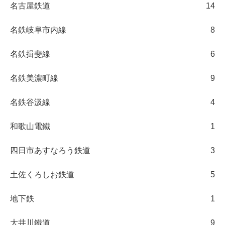
名古屋鉄道
14
名鉄岐阜市内線
8
名鉄揖斐線
6
名鉄美濃町線
9
名鉄谷汲線
4
和歌山電鐵
1
四日市あすなろう鉄道
3
土佐くろしお鉄道
5
地下鉄
1
大井川鐵道
9