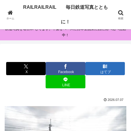
RAILRAILRAIL 毎日鉄道写真ととも
RAILRAILRAIL 毎日鉄道写真とともに！
ホーム
検索
に！
鉄道写真を毎日UPしてます。千葉をベースに日本全国東に西に南へ北へ活動
中！
X
Facebook
はてブ
LINE
2026.07.07