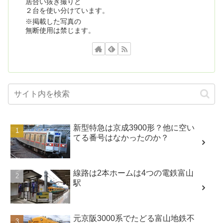
居合い抜き撮りと
２台を使い分けています。
※掲載した写真の
無断使用は禁じます。
新型特急は京成3900形？他に空い
てる番号はなかったのか？
線路は2本ホームは4つの電鉄富山
駅
元京阪3000系でたどる富山地鉄不