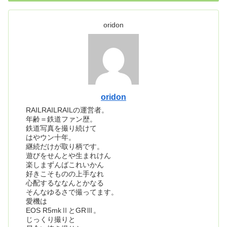
oridon
oridon
RAILRAILRAILの運営者。
年齢＝鉄道ファン歴。
鉄道写真を撮り続けて
はやウン十年。
継続だけが取り柄です。
遊びをせんとや生まれけん
楽しまずんばこれいかん
好きこそものの上手なれ
心配するななんとかなる
そんなゆるさで撮ってます。
愛機は
EOS R5mkⅡとGRⅢ。
じっくり撮りと