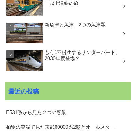
二越上滝線の旅
新魚津と魚津、2つの魚津駅
もう1羽誕生するサンダーバード、
2030年度登場？
最近の投稿
E531系から見た２つの窓景
柏駅の突端で見た東武60000系2態とオールスター