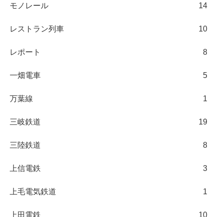
モノレール
14
レストラン列車
10
レポート
8
一畑電車
5
万葉線
1
三岐鉄道
19
三陸鉄道
8
上信電鉄
3
上毛電気鉄道
1
上田電鉄
10