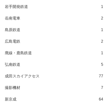
岩手開発鉄道
1
岳南電車
2
島原鉄道
1
広島電鉄
2
廃線・鹿島鉄道
1
弘南鉄道
5
成田スカイアクセス
77
撮影機材
7
新京成
64