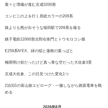
着々と増備が進む京成3200形
コンビニの上を行く房総カラーの209系
猿よりも熊が出そうな猿田駅で209系を撮る
銚子電鉄22000形次郎右衛門とトウモロコシ畑
E259系N’EX、緑の稲と蓮根の葉っぱと
梅雨明け前だったけど真っ青な空だった大佐倉3景
京成大佐倉、この日見つけた変化1つ
2泊3日の富山旅エピローグ・一服しながら路面電車を眺
める
2026年8月