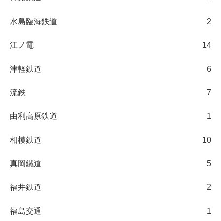
水島臨海鉄道
2
江ノ電
14
津軽鉄道
6
流鉄
7
由利高原鉄道
1
相模鉄道
10
真岡鐵道
5
福井鉄道
2
福島交通
1