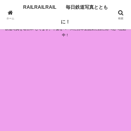
RAILRAILRAIL 毎日鉄道写真ととも
RAILRAILRAIL 毎日鉄道写真とともに！
ホーム
検索
に！
鉄道写真を毎日UPしてます。千葉をベースに日本全国東に西に南へ北へ活動
中！