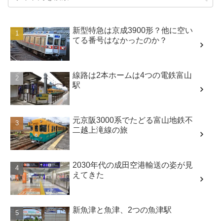
新型特急は京成3900形？他に空い
てる番号はなかったのか？
線路は2本ホームは4つの電鉄富山
駅
元京阪3000系でたどる富山地鉄不
二越上滝線の旅
2030年代の成田空港輸送の姿が見
えてきた
新魚津と魚津、2つの魚津駅