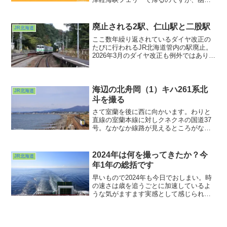
港の出発が12:30。いつも夜明け前に起き
る自分としてはちょっと中途半端な時
間。というわけでストレートに港に向か
廃止される2駅、仁山駅と二股駅
JR北海道
わず寄り道して見ました。
ここ数年繰り返されているダイヤ改正の
たびに行われるJR北海道管内の駅廃止。
2026年3月のダイヤ改正も例外ではありま
せんでした。今回は函館本線の2駅。仁山
駅と二股駅。数年前までだったら「へ
ぇ・・・」で終わっていたと思います。
海辺の北舟岡（1）キハ261系北
JR北海道
斗を撮る
さて室蘭を後に西に向かいます。わりと
直線の室蘭本線に対しクネクネの国道37
号。なかなか線路が見えるところがない
なぁ・・・と思っているうちにここまで
来てしまいました。海辺の無人駅・北舟
岡。ちょうどDECMOがやってきました。
2024年は何を撮ってきたか？今
JR北海道
年1年の総括です
早いもので2024年も今日でおしまい。時
の速さは歳を追うごとに加速しているよ
うな気がますます実感として感じられる
ようになってきました。世に目を向けれ
ば、コロナは治まったけれど戦争は未だ
収まらず、天災、事件事故も多く上に立
つ人の入れ替わりも多い年でした。もう