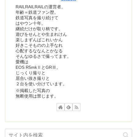
RAILRAILRAILの運営者。
年齢＝鉄道ファン歴。
鉄道写真を撮り続けて
はやウン十年。
継続だけが取り柄です。
遊びをせんとや生まれけん
楽しまずんばこれいかん
好きこそものの上手なれ
心配するななんとかなる
そんなゆるさで撮ってます。
愛機は
EOS R5mkⅡとGRⅢ。
じっくり撮りと
居合い抜き撮りと
２台を使い分けています。
※掲載した写真の
無断使用は禁じます。