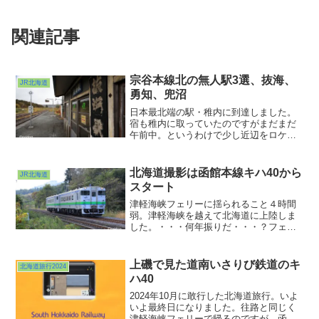
関連記事
宗谷本線北の無人駅3選、抜海、
JR北海道
勇知、兜沼
日本最北端の駅・稚内に到達しました。
宿も稚内に取っていたのですがまだまだ
午前中。というわけで少し近辺をロケハ
ンしてみることにしました。まずは抜海
駅へ。駅へと続く道の傍らにこんな碑が
ありました。100周年の記念碑でした。
北海道撮影は函館本線キハ40から
JR北海道
スタート
津軽海峡フェリーに揺られること４時間
弱。津軽海峡を越えて北海道に上陸しま
した。・・・何年振りだ・・・？フェリ
ーターミナルからほど近いイオンで食材
を仕入れ、いざ北上開始。まずは新函館
北斗を目指したのですが・・・こっちの
上磯で見た道南いさりび鉄道のキ
北海道旅行2024
車、飛ばしてるなぁ。
ハ40
2024年10月に敢行した北海道旅行。いよ
いよ最終日になりました。往路と同じく
津軽海峡フェリーで帰るのですが、函館