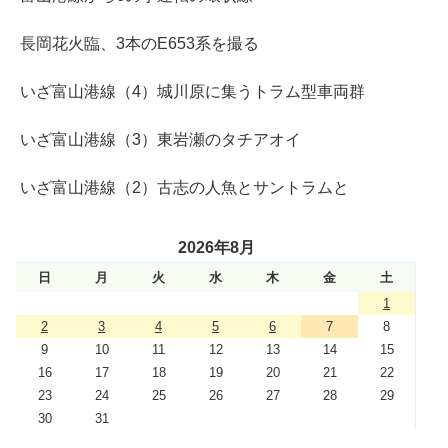
長岡花火臨、3本のE653系を撮る
いざ富山港線（4）城川原に集うトラム型車両群
いざ富山港線（3）東岩瀬のタチアオイ
いざ富山港線（2）古志の人魚とサントラムと
2026年8月
日
月
火
水
木
金
土
1
2
3
4
5
6
7
8
9
10
11
12
13
14
15
16
17
18
19
20
21
22
23
24
25
26
27
28
29
30
31