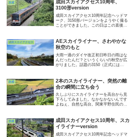
ようです。特に今の時期群れて撮るなん
成田スカイアクセス10周年、
京成
てナンセンス。と、いつも思ってます。
3100形version
気分はルビーの指輪ですわwww
成田スカイアクセス10周年記念ヘッドマ
ーク、3150形バージョンをようやく撮る
ことができました。この日はこの直後に
アレも撮影に成功しているので大当たり
の日。来る日は来るけど空振る日はとこ
とん空振りますわ。ヒット数上げたいけ
AEスカイライナー、さわやかな
成田スカイアクセス
ど今のご時世では出撃そのものが・・・
秋空のもと
あぁ悩ましい・・・
大雨一過のダイヤ改正初日昨日の雨はな
んだったんだ？というくらいの秋空が広
がりました。話題の3150（正式には
3100）の運転開始、20分ヘッドになった
スカイライナー、幸いにも北総路は早朝
からほぼ定時運行を行なっておりまし
2本のスカイライナー、突然の離
京成
た。そこでこの日の空...
合の瞬間に立ち会う
久しぶりにスカイライナーを高台から見
下ろしてみました。なかなかないんです
よねぇ、自然な高台。関東平野住民のさ
さやかな悩み？もっと探せよ、とか、横
着すんな、とか、いろいろ聞こえてきそ
うではありますが(^ ^;;タワマンの上層階
成田スカイアクセス10周年、スカ
京成
という手もあるかもしれませんが、そう
イライナーversion
いうとこは地震があったら怖いからな
ぁ・。ま、また行ってみます
成田スカイアクセス10周年記念ヘッドマ