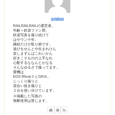
oridon
RAILRAILRAILの運営者。
年齢＝鉄道ファン歴。
鉄道写真を撮り続けて
はやウン十年。
継続だけが取り柄です。
遊びをせんとや生まれけん
楽しまずんばこれいかん
好きこそものの上手なれ
心配するななんとかなる
そんなゆるさで撮ってます。
愛機は
EOS R5mkⅡとGRⅢ。
じっくり撮りと
居合い抜き撮りと
２台を使い分けています。
※掲載した写真の
無断使用は禁じます。