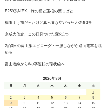
E259系N’EX、緑の稲と蓮根の葉っぱと
梅雨明け前だったけど真っ青な空だった大佐倉3景
京成大佐倉、この日見つけた変化1つ
2泊3日の富山旅エピローグ・一服しながら路面電車を眺
める
富山港線から6の字運転の環状線へ
2026年8月
日
月
火
水
木
金
土
1
2
3
4
5
6
7
8
9
10
11
12
13
14
15