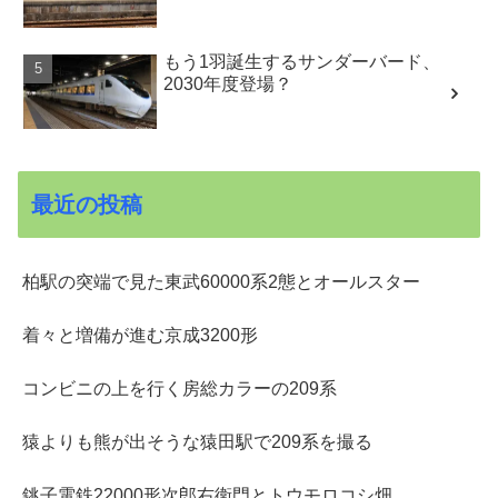
もう1羽誕生するサンダーバード、
2030年度登場？
最近の投稿
柏駅の突端で見た東武60000系2態とオールスター
着々と増備が進む京成3200形
コンビニの上を行く房総カラーの209系
猿よりも熊が出そうな猿田駅で209系を撮る
銚子電鉄22000形次郎右衛門とトウモロコシ畑