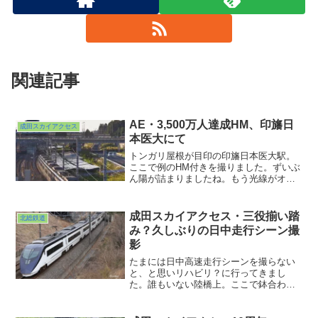
関連記事
AE・3,500万人達成HM、印旛日
成田スカイアクセス
本医大にて
トンガリ屋根が目印の印旛日本医大駅。
ここで例のHM付きを撮りました。ずいぶ
ん陽が詰まりましたね。もう光線がオレ
ンジがかってきています。逆光に近い悪
条件でしたが金色のHMはなんとか見えま
した。さて来年にかけてますます渡航者
成田スカイアクセス・三役揃い踏
北総鉄道
は増えることでしょう...
み？久しぶりの日中走行シーン撮
影
たまには日中高速走行シーンを撮らない
と、と思いリハビリ？に行ってきまし
た。誰もいない陸橋上。ここで鉢合わせ
になったこと、ないなぁ・・・。今年も
貸切野郎の運はついてまわってきている