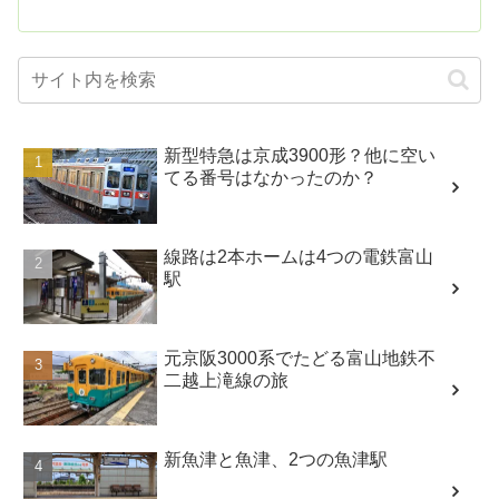
新型特急は京成3900形？他に空い
てる番号はなかったのか？
線路は2本ホームは4つの電鉄富山
駅
元京阪3000系でたどる富山地鉄不
二越上滝線の旅
新魚津と魚津、2つの魚津駅