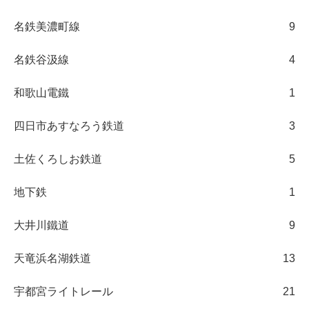
名鉄美濃町線
9
名鉄谷汲線
4
和歌山電鐵
1
四日市あすなろう鉄道
3
土佐くろしお鉄道
5
地下鉄
1
大井川鐵道
9
天竜浜名湖鉄道
13
宇都宮ライトレール
21