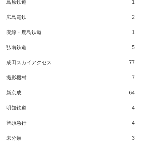
島原鉄道
1
広島電鉄
2
廃線・鹿島鉄道
1
弘南鉄道
5
成田スカイアクセス
77
撮影機材
7
新京成
64
明知鉄道
4
智頭急行
4
未分類
3