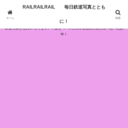
RAILRAILRAIL 毎日鉄道写真ととも
RAILRAILRAIL 毎日鉄道写真とともに！
ホーム
検索
に！
鉄道写真を毎日UPしてます。千葉をベースに日本全国東に西に南へ北へ活動
中！