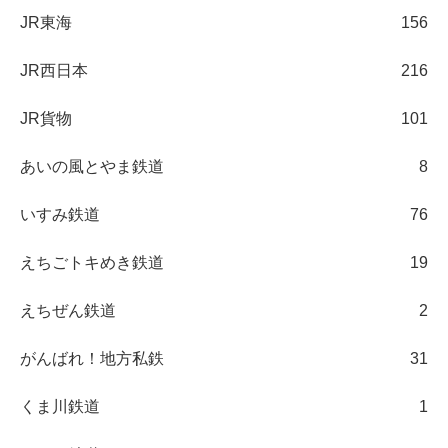
JR東海
156
JR西日本
216
JR貨物
101
あいの風とやま鉄道
8
いすみ鉄道
76
えちごトキめき鉄道
19
えちぜん鉄道
2
がんばれ！地方私鉄
31
くま川鉄道
1