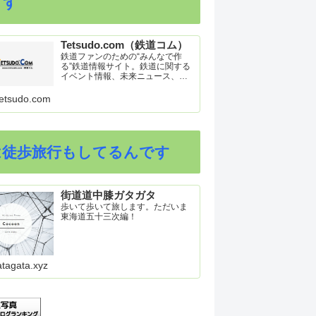
ます
Tetsudo.com（鉄道コム）
鉄道ファンのための“みんなで作
る”鉄道情報サイト。鉄道に関する
イベント情報、未来ニュース、車
両トピックスを掲載。インターネ
ット上の公式リリース、ブログ、
etsudo.com
動画、つぶやきなどを集めたリン
ク集や、参加型ゲーム「駅つなゲ
ー」も提供。
は徒歩旅行もしてるんです
街道道中膝ガタガタ
歩いて歩いて旅します。ただいま
東海道五十三次編！
atagata.xyz