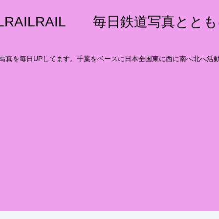
ILRAILRAIL 毎日鉄道写真とと
写真を毎日UPしてます。千葉をベースに日本全国東に西に南へ北へ活