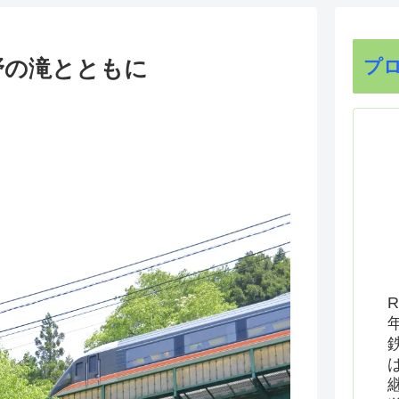
野の滝とともに
プ
R