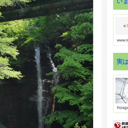
い
www.t
実
hizag