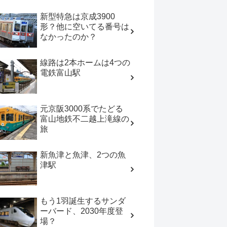
新型特急は京成3900
形？他に空いてる番号は
なかったのか？
線路は2本ホームは4つの
電鉄富山駅
元京阪3000系でたどる
富山地鉄不二越上滝線の
旅
新魚津と魚津、2つの魚
津駅
もう1羽誕生するサンダ
ーバード、2030年度登
場？