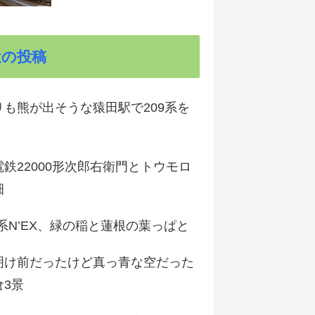
近の投稿
りも熊が出そうな猿田駅で209系を
鉄22000形次郎右衛門とトウモロ
畑
9系N’EX、緑の稲と蓮根の葉っぱと
明け前だったけど真っ青な空だった
倉3景