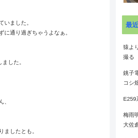
ていました。
最
ずに通り過ぎちゃうよなぁ。
猿よ
撮る
しました。
銚子電
コシ
E25
ん、
梅雨
大佐
りましたとも。