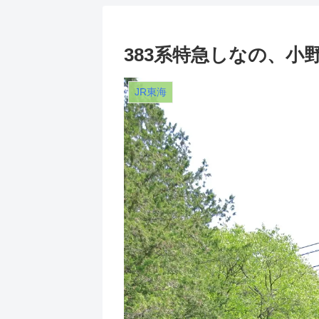
383系特急しなの、小
JR東海