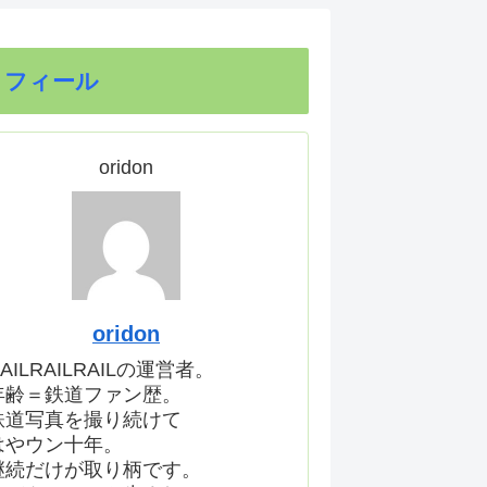
ロフィール
oridon
oridon
AILRAILRAILの運営者。
年齢＝鉄道ファン歴。
鉄道写真を撮り続けて
はやウン十年。
継続だけが取り柄です。