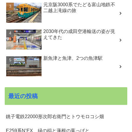
元京阪3000系でたどる富山地鉄不
二越上滝線の旅
2030年代の成田空港輸送の姿が見
えてきた
新魚津と魚津、2つの魚津駅
最近の投稿
銚子電鉄22000形次郎右衛門とトウモロコシ畑
E259系N’EX、緑の稲と蓮根の葉っぱと