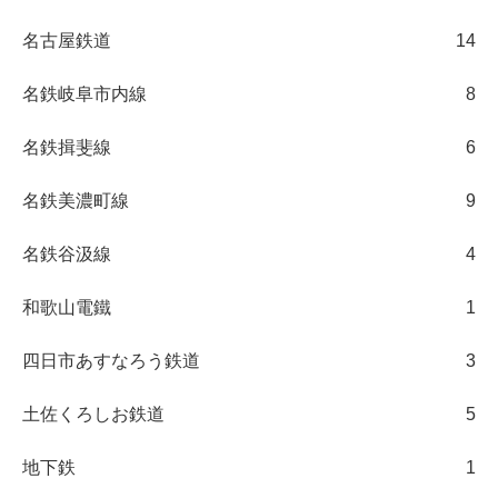
名古屋鉄道
14
名鉄岐阜市内線
8
名鉄揖斐線
6
名鉄美濃町線
9
名鉄谷汲線
4
和歌山電鐵
1
四日市あすなろう鉄道
3
土佐くろしお鉄道
5
地下鉄
1