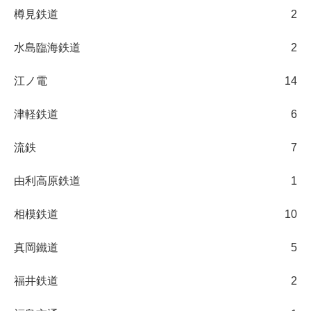
樽見鉄道
2
水島臨海鉄道
2
江ノ電
14
津軽鉄道
6
流鉄
7
由利高原鉄道
1
相模鉄道
10
真岡鐵道
5
福井鉄道
2