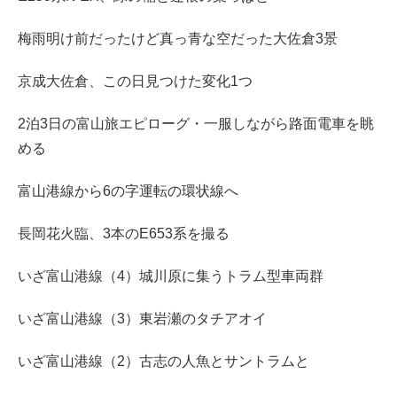
梅雨明け前だったけど真っ青な空だった大佐倉3景
京成大佐倉、この日見つけた変化1つ
2泊3日の富山旅エピローグ・一服しながら路面電車を眺
める
富山港線から6の字運転の環状線へ
長岡花火臨、3本のE653系を撮る
いざ富山港線（4）城川原に集うトラム型車両群
いざ富山港線（3）東岩瀬のタチアオイ
いざ富山港線（2）古志の人魚とサントラムと