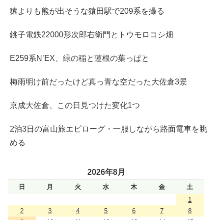
猿よりも熊が出そうな猿田駅で209系を撮る
銚子電鉄22000形次郎右衛門とトウモロコシ畑
E259系N’EX、緑の稲と蓮根の葉っぱと
梅雨明け前だったけど真っ青な空だった大佐倉3景
京成大佐倉、この日見つけた変化1つ
2泊3日の富山旅エピローグ・一服しながら路面電車を眺
める
2026年8月
日
月
火
水
木
金
土
1
2
3
4
5
6
7
8