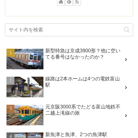
新型特急は京成3900形？他に空い
てる番号はなかったのか？
線路は2本ホームは4つの電鉄富山
駅
元京阪3000系でたどる富山地鉄不
二越上滝線の旅
新魚津と魚津、2つの魚津駅