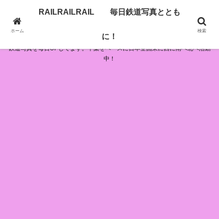
RAILRAILRAIL 毎日鉄道写真ととも
RAILRAILRAIL 毎日鉄道写真とともに！
ホーム
検索
に！
鉄道写真を毎日UPしてます。千葉をベースに日本全国東に西に南へ北へ活動
中！