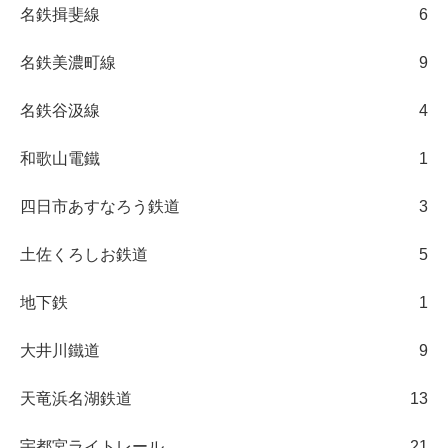
名鉄揖斐線
6
名鉄美濃町線
9
名鉄谷汲線
4
和歌山電鐵
1
四日市あすなろう鉄道
3
土佐くろしお鉄道
5
地下鉄
1
大井川鐵道
9
天竜浜名湖鉄道
13
宇都宮ライトレール
21