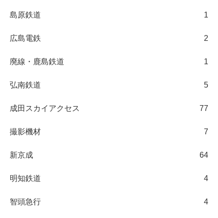
島原鉄道
1
広島電鉄
2
廃線・鹿島鉄道
1
弘南鉄道
5
成田スカイアクセス
77
撮影機材
7
新京成
64
明知鉄道
4
智頭急行
4