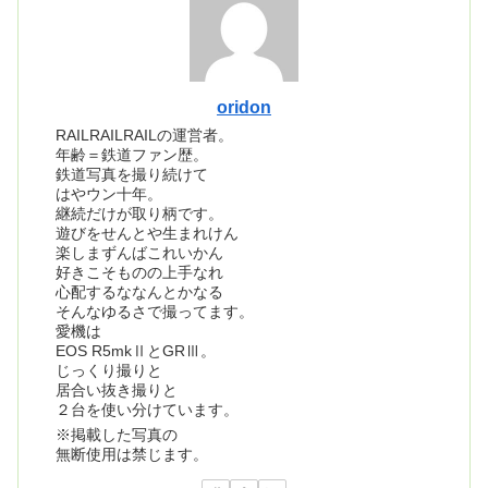
oridon
RAILRAILRAILの運営者。
年齢＝鉄道ファン歴。
鉄道写真を撮り続けて
はやウン十年。
継続だけが取り柄です。
遊びをせんとや生まれけん
楽しまずんばこれいかん
好きこそものの上手なれ
心配するななんとかなる
そんなゆるさで撮ってます。
愛機は
EOS R5mkⅡとGRⅢ。
じっくり撮りと
居合い抜き撮りと
２台を使い分けています。
※掲載した写真の
無断使用は禁じます。