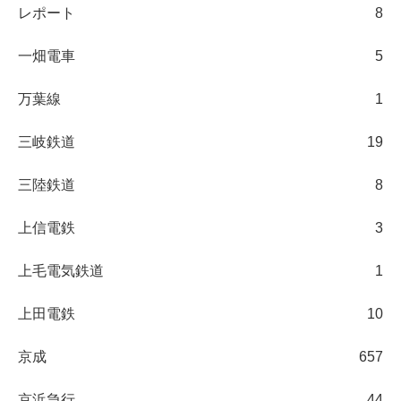
レポート
8
一畑電車
5
万葉線
1
三岐鉄道
19
三陸鉄道
8
上信電鉄
3
上毛電気鉄道
1
上田電鉄
10
京成
657
京浜急行
44