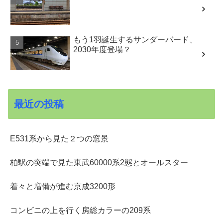
もう1羽誕生するサンダーバード、
2030年度登場？
最近の投稿
E531系から見た２つの窓景
柏駅の突端で見た東武60000系2態とオールスター
着々と増備が進む京成3200形
コンビニの上を行く房総カラーの209系