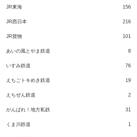
JR東海
156
JR西日本
216
JR貨物
101
あいの風とやま鉄道
8
いすみ鉄道
76
えちごトキめき鉄道
19
えちぜん鉄道
2
がんばれ！地方私鉄
31
くま川鉄道
1