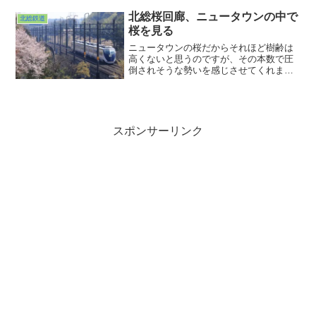
しまったわけでもないのですが大雨の
中、Hello！Matsudo Line祝！京成電鉄松
北総桜回廊、ニュータウンの中で
北総鉄道
戸線運行開始のヘッドマークを撮ってき
桜を見る
ました。
ニュータウンの桜だからそれほど樹齢は
高くないと思うのですが、その本数で圧
倒されそうな勢いを感じさせてくれま
す。昨年それに気づいていながら「あ
っ！」と思い出したのが4月も10日になっ
てからだという。来年こそは満開の時期
に来なければなぁ。その頃までにはいろ
いろ収まっているといいのですが。やは
スポンサーリンク
り晴れやかに見上げたいものです。