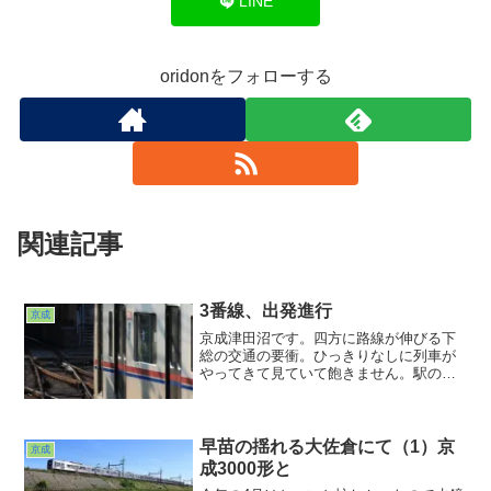
LINE
oridonをフォローする
関連記事
3番線、出発進行
京成
京成津田沼です。四方に路線が伸びる下
総の交通の要衝。ひっきりなしに列車が
やってきて見ていて飽きません。駅の西
方に引上げ線がありますが早朝夜間は千
葉線折り返し、日中は本線の津田沼止ま
り返しが入換作業で出たり入ったりして
います。車両的には300...
早苗の揺れる大佐倉にて（1）京
京成
成3000形と