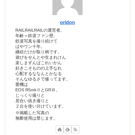
oridon
RAILRAILRAILの運営者。
年齢＝鉄道ファン歴。
鉄道写真を撮り続けて
はやウン十年。
継続だけが取り柄です。
遊びをせんとや生まれけん
楽しまずんばこれいかん
好きこそものの上手なれ
心配するななんとかなる
そんなゆるさで撮ってます。
愛機は
EOS R5mkⅡとGRⅢ。
じっくり撮りと
居合い抜き撮りと
２台を使い分けています。
※掲載した写真の
無断使用は禁じます。