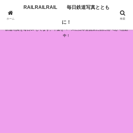
RAILRAILRAIL 毎日鉄道写真ととも
RAILRAILRAIL 毎日鉄道写真とともに！
ホーム
検索
に！
鉄道写真を毎日UPしてます。千葉をベースに日本全国東に西に南へ北へ活動
中！