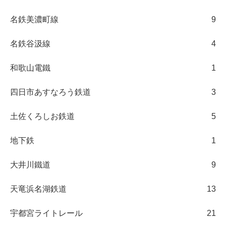
名鉄美濃町線
9
名鉄谷汲線
4
和歌山電鐵
1
四日市あすなろう鉄道
3
土佐くろしお鉄道
5
地下鉄
1
大井川鐵道
9
天竜浜名湖鉄道
13
宇都宮ライトレール
21