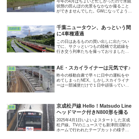
今年の4月はちょいと忙しかったので水鏡
状態の田んぼの光景をなかなか撮ること
ができませんでした。GWになってようや
く大佐倉にお邪魔できた次第なんです
が、もう早苗が水面に揺れ始めていまし
た。やはり千葉の稲作は早いなぁ。今年
千葉ニュータウン、あっという間
北総鉄道
は夏休みの宿題のアサガオの観察ならぬ
に4車種通過
稲の成長を観察していくかぁ。
この日はあるものの買い出しに出たつい
でに、サクッといつもの陸橋で北総線を
行き交う列車たちを撮っておりました。
千葉ニュータウンの真ん中をぶち抜いて
いく北総線＆成田スカイアクセス。まだ
「北総開発鉄道」と呼ばれていた頃は、
AE・スカイライナーは元気です♪
京成
朝ラッシュ時以外は運転本数も少なくて
昨今の移動自粛で早々に日中の運転をや
ローカル線然としていたものでした。
めてしまったNEX。しかしスカイライナ
ーは一部減便だけで１日中頑張っていま
す。そんな姿を見ておきたくて数ヶ月ぶ
りに成田スカイアクセス沿線に。自宅近
所のアルバイト運用時よりもはるかに速
いスピードに心がすく思いでした。早く
京成松戸線 Hello！Matsudo Line
京成
本領発揮する日が来ますよう・・・。
ヘッドマーク付きN800形を撮る
2025年4月1日いよいよスタートした京成
松戸線。TVのニュースでも新津田沼駅の
ホームで行われたテープカットの様子が
伝えられていました。それに触発されて