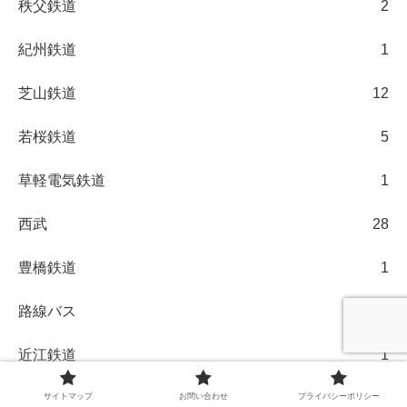
秩父鉄道
2
紀州鉄道
1
芝山鉄道
12
若桜鉄道
5
草軽電気鉄道
1
西武
28
豊橋鉄道
1
路線バス
2
近江鉄道
1
近鉄
23
サイトマップ
お問い合わせ
プライバシーポリシー