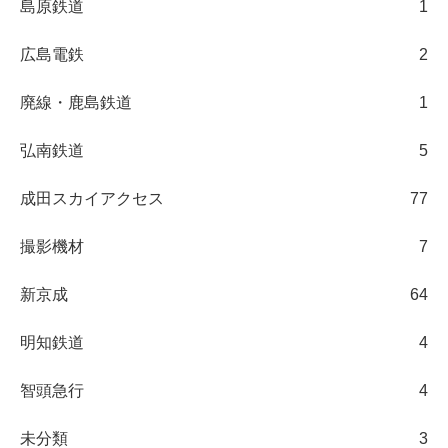
島原鉄道
1
広島電鉄
2
廃線・鹿島鉄道
1
弘南鉄道
5
成田スカイアクセス
77
撮影機材
7
新京成
64
明知鉄道
4
智頭急行
4
未分類
3