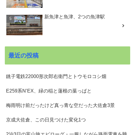
新魚津と魚津、2つの魚津駅
最近の投稿
銚子電鉄22000形次郎右衛門とトウモロコシ畑
E259系N’EX、緑の稲と蓮根の葉っぱと
梅雨明け前だったけど真っ青な空だった大佐倉3景
京成大佐倉、この日見つけた変化1つ
2泊3日の富山旅エピローグ・一服しながら路面電車を眺