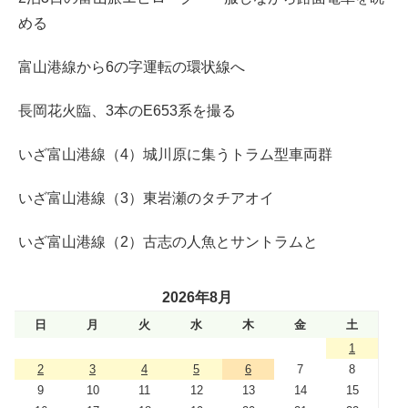
める
富山港線から6の字運転の環状線へ
長岡花火臨、3本のE653系を撮る
いざ富山港線（4）城川原に集うトラム型車両群
いざ富山港線（3）東岩瀬のタチアオイ
いざ富山港線（2）古志の人魚とサントラムと
2026年8月
日
月
火
水
木
金
土
1
2
3
4
5
6
7
8
9
10
11
12
13
14
15