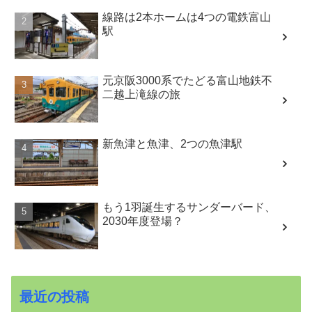
線路は2本ホームは4つの電鉄富山
駅
元京阪3000系でたどる富山地鉄不
二越上滝線の旅
新魚津と魚津、2つの魚津駅
もう1羽誕生するサンダーバード、
2030年度登場？
最近の投稿