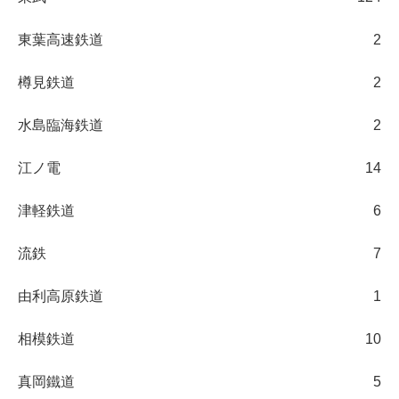
東葉高速鉄道
2
樽見鉄道
2
水島臨海鉄道
2
江ノ電
14
津軽鉄道
6
流鉄
7
由利高原鉄道
1
相模鉄道
10
真岡鐵道
5