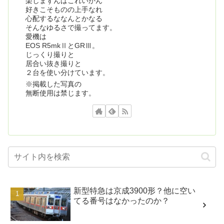
楽しまずんばこれいかん
好きこそものの上手なれ
心配するななんとかなる
そんなゆるさで撮ってます。
愛機は
EOS R5mkⅡとGRⅢ。
じっくり撮りと
居合い抜き撮りと
２台を使い分けています。
※掲載した写真の
無断使用は禁じます。
新型特急は京成3900形？他に空い
てる番号はなかったのか？