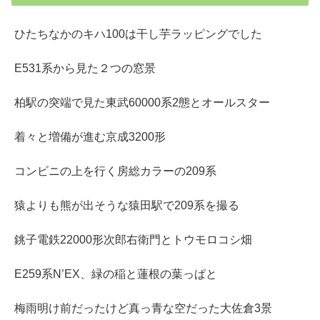
ひたちなかのキハ100は干し芋ラッピングでした
E531系から見た２つの窓景
柏駅の突端で見た東武60000系2態とオールスター
着々と増備が進む京成3200形
コンビニの上を行く房総カラーの209系
猿よりも熊が出そうな猿田駅で209系を撮る
銚子電鉄22000形次郎右衛門とトウモロコシ畑
E259系N’EX、緑の稲と蓮根の葉っぱと
梅雨明け前だったけど真っ青な空だった大佐倉3景