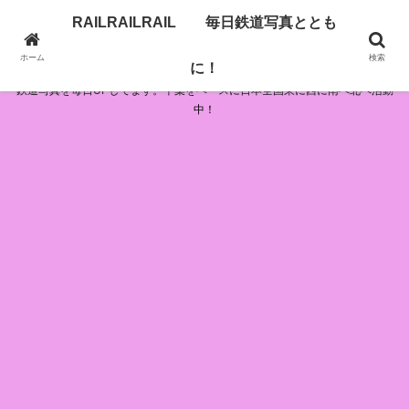
RAILRAILRAIL 毎日鉄道写真ととも
RAILRAILRAIL 毎日鉄道写真とともに！
ホーム
検索
に！
鉄道写真を毎日UPしてます。千葉をベースに日本全国東に西に南へ北へ活動
中！