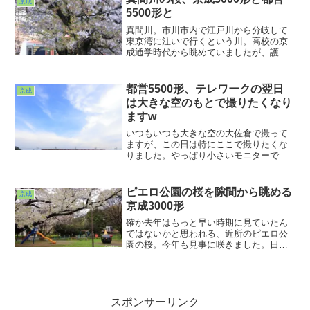
京成
らしたキャラも・・・。
5500形と
真間川。市川市内で江戸川から分岐して
東京湾に注いで行くという川。高校の京
成通学時代から眺めていましたが、護岸
整備がされる前に撮っておきたかったな
ぁと思うこと数度。コンクリで頑強にな
った河川＆橋梁はなかなか手強い相手に
都営5500形、テレワークの翌日
京成
なってます。というわけで川は入れられ
は大きな空のもとで撮りたくなり
なかったのですが、川沿いの桜ととも
ますw
に、ということで。
いつもいつも大きな空の大佐倉で撮って
ますが、この日は特にここで撮りたくな
りました。やっぱり小さいモニターでち
まちまやるテレワークは体に良くないで
すわ(^ ^;;というわけでリハビリ？のため
に大きな空をドドンっ！とw。下向いてち
ピエロ公園の桜を隙間から眺める
京成
っこいモニターばっかし見てたらあか
京成3000形
ん。歩きスマホなんかもっての外だよ。
うん、わかってますって。
確か去年はもっと早い時期に見ていたん
ではないかと思われる、近所のピエロ公
園の桜。今年も見事に咲きました。日中
はお子さんの時間なので、まだ起きてこ
ない早朝におっさんはお邪魔しました(^
^;;あちこちで大混雑のお花見スポットが
報道されていますが、自分はこれだけの
スペースを貸切だよ♪と自慢してみたりし
スポンサーリンク