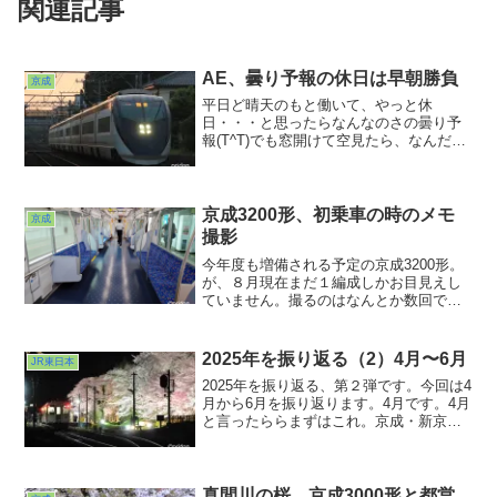
関連記事
AE、曇り予報の休日は早朝勝負
京成
平日ど晴天のもと働いて、やっと休
日・・・と思ったらなんなのさの曇り予
報(T^T)でも窓開けて空見たら、なんだか
ほのかにオレンジ色。朝だけでもいい
や！といつもの踏切に行って撮ってきた
のが今日のカットです。で・・・整理し
てたら明るくなってきて青空が・・・
京成3200形、初乗車の時のメモ
京成
ま、いいや(T^T)
撮影
今年度も増備される予定の京成3200形。
が、８月現在まだ１編成しかお目見えし
ていません。撮るのはなんとか数回でき
ていますが、乗るのはなかなかタイミン
グが合いません。でしたが、都内に出か
けたこの日、ふと運用を調べてみたらち
2025年を振り返る（2）4月〜6月
JR東日本
ょうど日暮里で乗り換えるとうまく乗り
2025年を振り返る、第２弾です。今回は4
継ぎができそう。
月から6月を振り返ります。4月です。4月
と言ったららまずはこれ。京成・新京成
の合併。新京成電鉄の路線は京成松戸線
となりました。N800形と3000形に
「Hello！」の大きなヘッドマークが掲出
されていましたねぇ。その一方でさよな
真間川の桜、京成3000形と都営