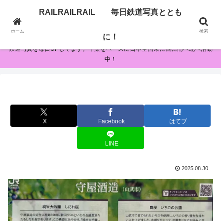
RAILRAILRAIL 毎日鉄道写真ととも
RAILRAILRAIL 毎日鉄道写真とともに！
ホーム
検索
に！
鉄道写真を毎日UPしてます。千葉をベースに日本全国東に西に南へ北へ活動
中！
X
Facebook
はてブ
LINE
2025.08.30