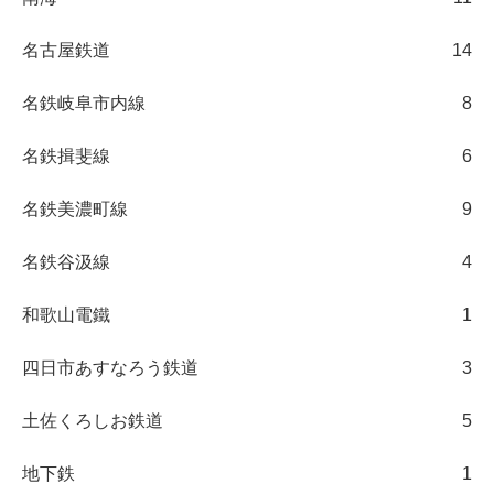
名古屋鉄道
14
名鉄岐阜市内線
8
名鉄揖斐線
6
名鉄美濃町線
9
名鉄谷汲線
4
和歌山電鐵
1
四日市あすなろう鉄道
3
土佐くろしお鉄道
5
地下鉄
1