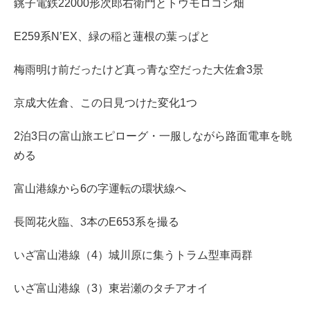
銚子電鉄22000形次郎右衛門とトウモロコシ畑
E259系N’EX、緑の稲と蓮根の葉っぱと
梅雨明け前だったけど真っ青な空だった大佐倉3景
京成大佐倉、この日見つけた変化1つ
2泊3日の富山旅エピローグ・一服しながら路面電車を眺
める
富山港線から6の字運転の環状線へ
長岡花火臨、3本のE653系を撮る
いざ富山港線（4）城川原に集うトラム型車両群
いざ富山港線（3）東岩瀬のタチアオイ