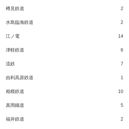
樽見鉄道
2
水島臨海鉄道
2
江ノ電
14
津軽鉄道
6
流鉄
7
由利高原鉄道
1
相模鉄道
10
真岡鐵道
5
福井鉄道
2