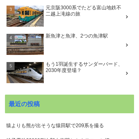
元京阪3000系でたどる富山地鉄不
二越上滝線の旅
新魚津と魚津、2つの魚津駅
もう1羽誕生するサンダーバード、
2030年度登場？
最近の投稿
猿よりも熊が出そうな猿田駅で209系を撮る