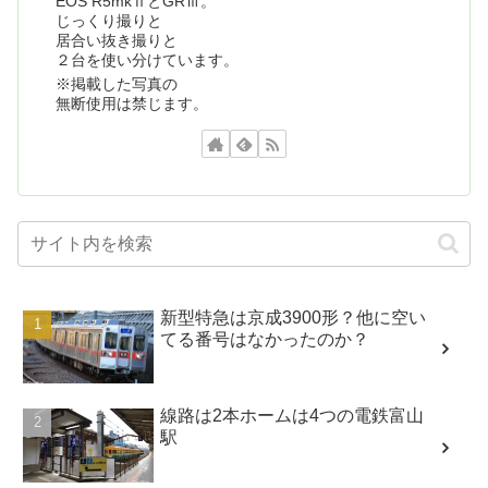
EOS R5mkⅡとGRⅢ。
じっくり撮りと
居合い抜き撮りと
２台を使い分けています。
※掲載した写真の
無断使用は禁じます。
新型特急は京成3900形？他に空い
てる番号はなかったのか？
線路は2本ホームは4つの電鉄富山
駅