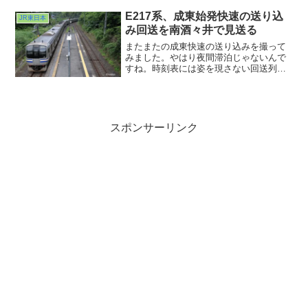
で出かけたのですが、地上７階の駐車場
に車を停めてふと、ここから線路が見え
E217系、成東始発快速の送り込
JR東日本
るじゃん、と
み回送を南酒々井で見送る
またまたの成東快速の送り込みを撮って
みました。やはり夜間滞泊じゃないんで
すね。時刻表には姿を現さない回送列
車。何か秘密を発見したようでワクワク
します。多分全国で数えたらものすごい
数の回送列車が運行されているのでしょ
うね。偶然出会えるその幸運に感謝しつ
つその後のルーチンにしちゃってます
スポンサーリンク
www