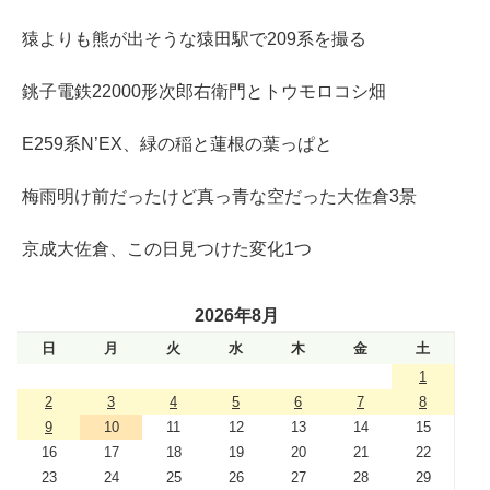
猿よりも熊が出そうな猿田駅で209系を撮る
銚子電鉄22000形次郎右衛門とトウモロコシ畑
E259系N’EX、緑の稲と蓮根の葉っぱと
梅雨明け前だったけど真っ青な空だった大佐倉3景
京成大佐倉、この日見つけた変化1つ
2026年8月
日
月
火
水
木
金
土
1
2
3
4
5
6
7
8
9
10
11
12
13
14
15
16
17
18
19
20
21
22
23
24
25
26
27
28
29