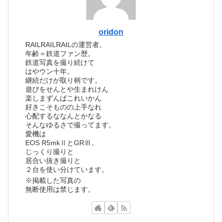
oridon
RAILRAILRAILの運営者。
年齢＝鉄道ファン歴。
鉄道写真を撮り続けて
はやウン十年。
継続だけが取り柄です。
遊びをせんとや生まれけん
楽しまずんばこれいかん
好きこそものの上手なれ
心配するななんとかなる
そんなゆるさで撮ってます。
愛機は
EOS R5mkⅡとGRⅢ。
じっくり撮りと
居合い抜き撮りと
２台を使い分けています。
※掲載した写真の
無断使用は禁じます。