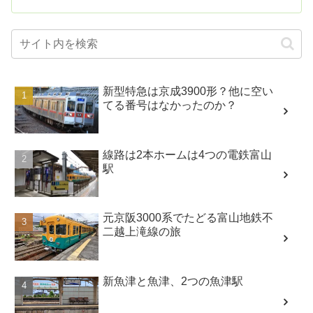
新型特急は京成3900形？他に空い
てる番号はなかったのか？
線路は2本ホームは4つの電鉄富山
駅
元京阪3000系でたどる富山地鉄不
二越上滝線の旅
新魚津と魚津、2つの魚津駅