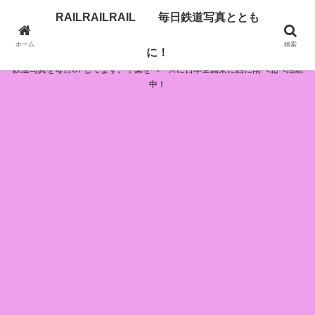
RAILRAILRAIL 毎日鉄道写真ととも
RAILRAILRAIL 毎日鉄道写真とともに！
ホーム
検索
に！
鉄道写真を毎日UPしてます。千葉をベースに日本全国東に西に南へ北へ活動
中！