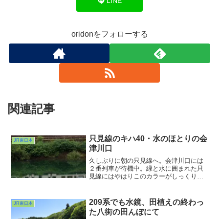
LINE
oridonをフォローする
関連記事
只見線のキハ40・水のほとりの会
JR東日本
津川口
久しぶりに朝の只見線へ。会津川口には
２番列車が待機中。緑と水に囲まれた只
見線にはやはりこのカラーがしっくりき
ますね。静かな谷間にはキハ40のアイド
リング音と鳥のさえずりしか聞こえませ
ん。いい朝です。
209系でも水鏡、田植えの終わっ
JR東日本
た八街の田んぼにて