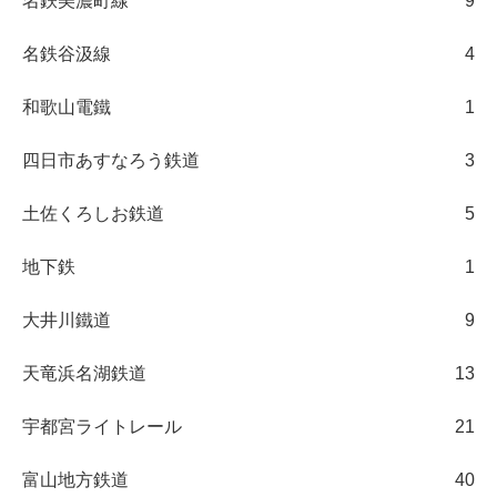
名鉄美濃町線
9
名鉄谷汲線
4
和歌山電鐵
1
四日市あすなろう鉄道
3
土佐くろしお鉄道
5
地下鉄
1
大井川鐵道
9
天竜浜名湖鉄道
13
宇都宮ライトレール
21
富山地方鉄道
40