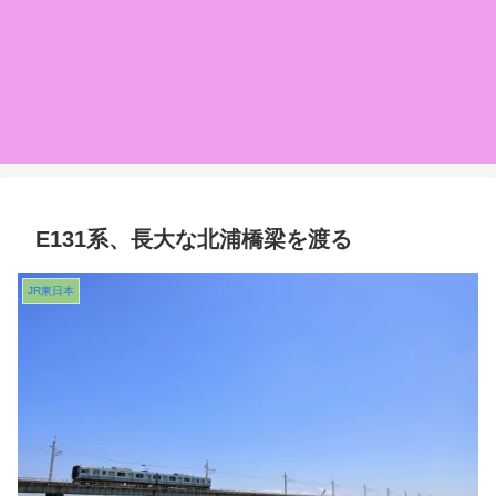
E131系、長大な北浦橋梁を渡る
JR東日本