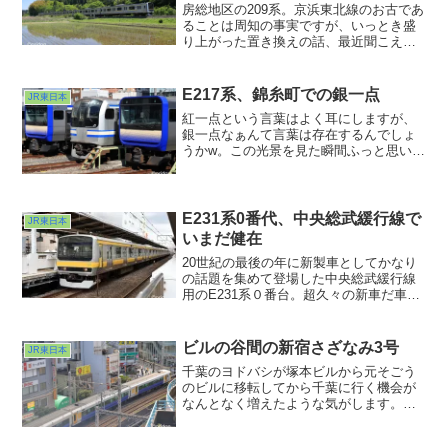
房総地区の209系。京浜東北線のお古であ
ることは周知の事実ですが、いっとき盛
り上がった置き換えの話、最近聞こえな
くなってきたような・・・。E131系の投
入は他線区の方が忙しいみたいだし、し
ばらくはまだまだ安泰？なんでしょうか
E217系、錦糸町での銀一点
JR東日本
ねぇ・・・。そんな静かなうちに撮って
紅一点という言葉はよく耳にしますが、
おこうと思いました。209系の水鏡。
銀一点なぁんて言葉は存在するんでしょ
うかw。この光景を見た瞬間ふっと思い浮
かんだ言葉でした。ご存知錦糸町駅快速
線ホーム脇の電留線に佇む面々。最近は
通りかかると青カビパン一色・・・失
礼。が、この日は１本だけE217系が一緒
E231系0番代、中央総武緩行線で
JR東日本
に並んでいたのです。
いまだ健在
20世紀の最後の年に新製車としてかなり
の話題を集めて登場した中央総武緩行線
用のE231系０番台。超久々の新車だ車体
幅が広がって混雑緩和だとTVニュースで
も色々取り上げられてましたっけ。
ビルの谷間の新宿さざなみ3号
JR東日本
千葉のヨドバシが塚本ビルから元そごう
のビルに移転してから千葉に行く機会が
なんとなく増えたような気がします。電
車にしても車にしても秋葉原まで行くよ
りも近いですからねぇ。で、この日は車