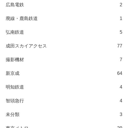
広島電鉄
2
廃線・鹿島鉄道
1
弘南鉄道
5
成田スカイアクセス
77
撮影機材
7
新京成
64
明知鉄道
4
智頭急行
4
未分類
3