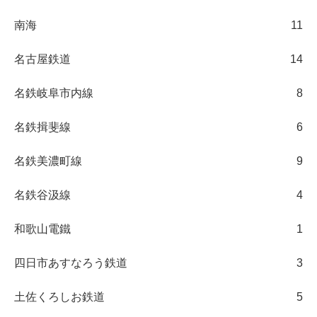
南海
11
名古屋鉄道
14
名鉄岐阜市内線
8
名鉄揖斐線
6
名鉄美濃町線
9
名鉄谷汲線
4
和歌山電鐵
1
四日市あすなろう鉄道
3
土佐くろしお鉄道
5