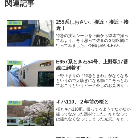
関連記事
255系しおさい、接近・接近・接
JR東日本
近！
特急の接近シーンを正面から望遠で撮っ
てみよう。そう思って佐倉の３線区間に
行ってみました。今回は軽いEF70-
200mmをセット。どうも伸縮するRFに切
り替えようって気になりませんで。R5と
の相性もいいみたいだし、このインナー
E657系ときわ54号、上野駅17番
JR東日本
ズームは最後まで使い続けそうだなぁ。
線に到着す
というわけでAIサーボで運用しました。
これでいいのだ。
上野止まりの「特急ときわ」がなくなる
というので大騒ぎになる前にこそっとみ
ておこうというピーク外しのお見送りを
するためです。ダイヤ改正のたびにどん
どん品川発着になっていくなぁとは思っ
ていたのですが気がついたら今は平日の
キハ110、２年前の桜と
JR東日本
ときわ53・54号のみになってしまってい
桜とキハ110系。撮ってるようでなかなか
ました。
撮ってなかった題材でした。今となって
は撮れなくなってしまった光景。今とな
っては懐かしさが倍増しています。