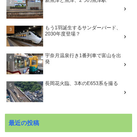
新魚津と魚津、2つの魚津駅
もう1羽誕生するサンダーバード、
2030年度登場？
宇奈月温泉行き1番列車で富山を出
発
長岡花火臨、3本のE653系を撮る
最近の投稿