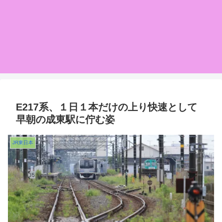
E217系、１日１本だけの上り快速として
早朝の成東駅に佇む姿
JR東日本