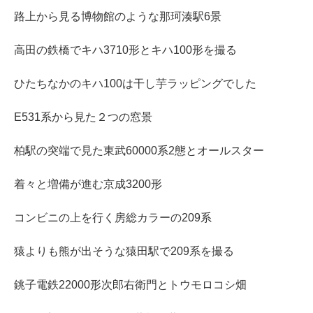
路上から見る博物館のような那珂湊駅6景
高田の鉄橋でキハ3710形とキハ100形を撮る
ひたちなかのキハ100は干し芋ラッピングでした
E531系から見た２つの窓景
柏駅の突端で見た東武60000系2態とオールスター
着々と増備が進む京成3200形
コンビニの上を行く房総カラーの209系
猿よりも熊が出そうな猿田駅で209系を撮る
銚子電鉄22000形次郎右衛門とトウモロコシ畑