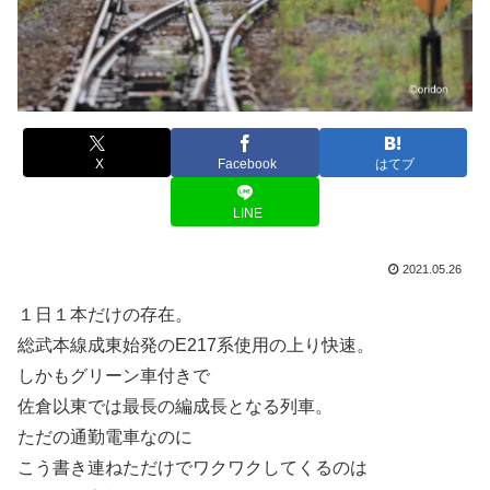
X
Facebook
はてブ
LINE
2021.05.26
１日１本だけの存在。
総武本線成東始発のE217系使用の上り快速。
しかもグリーン車付きで
佐倉以東では最長の編成長となる列車。
ただの通勤電車なのに
こう書き連ねただけでワクワクしてくるのは