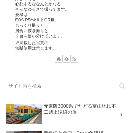
心配するななんとかなる
そんなゆるさで撮ってます。
愛機は
EOS R5mkⅡとGRⅢ。
じっくり撮りと
居合い抜き撮りと
２台を使い分けています。
※掲載した写真の
無断使用は禁じます。
元京阪3000系でたどる富山地鉄不
二越上滝線の旅