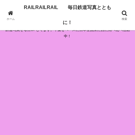
RAILRAILRAIL 毎日鉄道写真ととも
RAILRAILRAIL 毎日鉄道写真とともに！
ホーム
検索
に！
鉄道写真を毎日UPしてます。千葉をベースに日本全国東に西に南へ北へ活動
中！