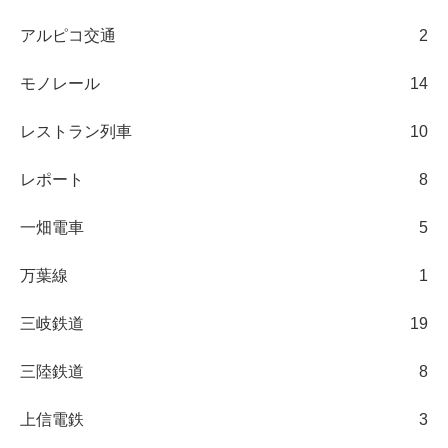
アルピコ交通
2
モノレール
14
レストラン列車
10
レポート
8
一畑電車
5
万葉線
1
三岐鉄道
19
三陸鉄道
8
上信電鉄
3