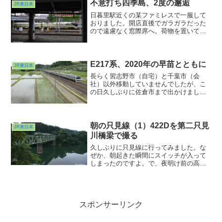
不意打ち四季島、2度の邂逅
JR東日本
日暮里駅近くの某ファミレスで一服して
おりました。開店直後でガラガラだった
ので遠慮なく窓際席へ。荷物を置いてパ
ソコン開いてコーヒーすすっておぉ注文
した朝飯来たなぁと思っていたら・・・
四季島がやってきました。右から左へ。
おそらくこれから上野から始まるツアー
E217系、2020年の早苗とともに
JR東日本
に向けて尾久から回送されているところ
長らく習志野市（自宅）と千葉市（会
なのでしょう。
社）以外移動していませんでしたが、こ
の日久しぶりに佐倉市まで出かけまし
た。ま、まだまだ恐る恐るの外出。今回
は様子見ということでこのワンカットだ
けでの撤収。もっとゆっくりゆったり撮
影できるようになりたいですね・・・。
朝の只見線（1）422Dを第二只見
JR東日本
川橋梁で撮る
久しぶりに只見線に行ってみました。な
ぜか、朝起きた瞬間にスイッチが入って
しまったのですよ。で、夜明け前の高速
を走って会津若松に入ろうかという頃に
ようやく東の空が白み始めてきました。
スポンサーリンク