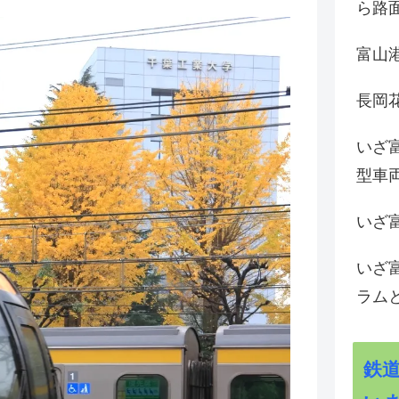
ら路
富山
長岡花
いざ
型車
いざ
いざ
ラム
鉄