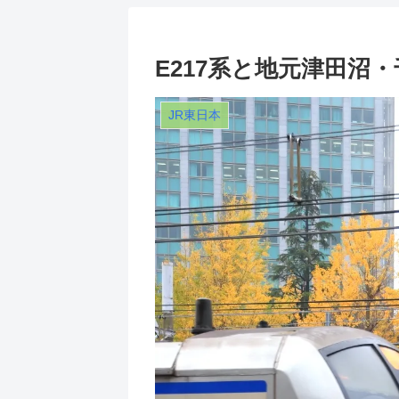
E217系と地元津田沼
JR東日本