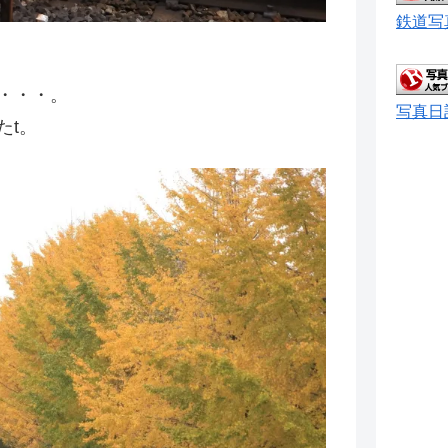
鉄道写
・・・。
写真日
たt。