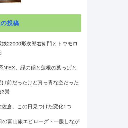
近の投稿
鉄22000形次郎右衛門とトウモロ
畑
9系N’EX、緑の稲と蓮根の葉っぱと
明け前だったけど真っ青な空だった
倉3景
大佐倉、この日見つけた変化1つ
3日の富山旅エピローグ・一服しなが