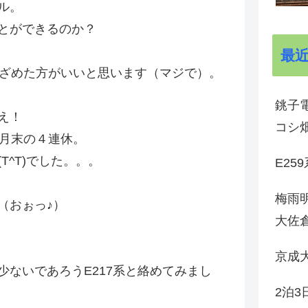
ル。
とができるのか？
最
青ざめた方がいいと思います（マジで）。
銚子電
え！
コシ
1月末の４連休。
T^T)でした。。。
E25
梅雨
（おぉっ♪）
大佐
京成
ないであろうE217系と絡めてみまし
2泊