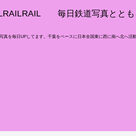
ILRAILRAIL 毎日鉄道写真とと
写真を毎日UPしてます。千葉をベースに日本全国東に西に南へ北へ活