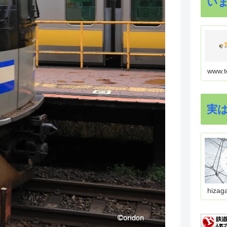
い
www.t
実
hizag