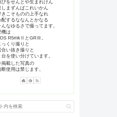
遊びをせんとや生まれけん
楽しまずんばこれいかん
好きこそものの上手なれ
心配するななんとかなる
そんなゆるさで撮ってます。
愛機は
EOS R5mkⅡとGRⅢ。
じっくり撮りと
居合い抜き撮りと
２台を使い分けています。
※掲載した写真の
無断使用は禁じます。