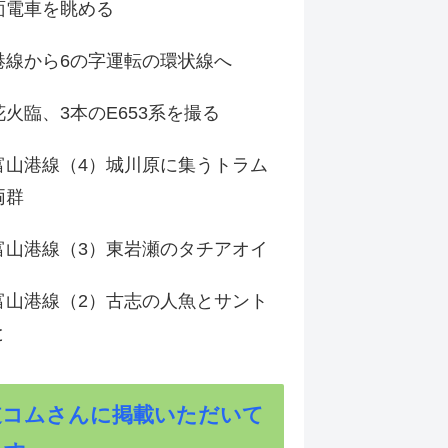
面電車を眺める
港線から6の字運転の環状線へ
火臨、3本のE653系を撮る
富山港線（4）城川原に集うトラム
両群
富山港線（3）東岩瀬のタチアオイ
富山港線（2）古志の人魚とサント
と
道コムさんに掲載いただいて