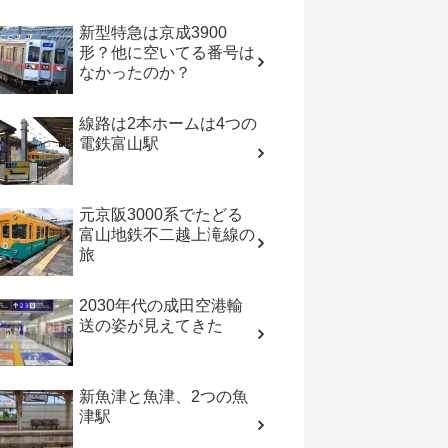
新型特急は京成3900
形？他に空いてる番号は
なかったのか？
線路は2本ホームは4つの
電鉄富山駅
元京阪3000系でたどる
富山地鉄不二越上滝線の
旅
2030年代の成田空港輸
送の姿が見えてきた
新魚津と魚津、2つの魚
津駅