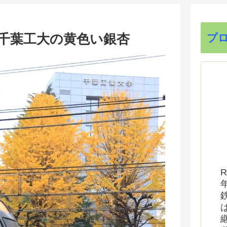
・千葉工大の黄色い銀杏
プ
R