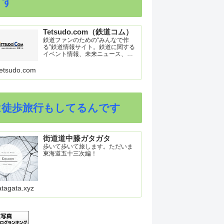
ます
Tetsudo.com（鉄道コム）
鉄道ファンのための“みんなで作
る”鉄道情報サイト。鉄道に関する
イベント情報、未来ニュース、車
両トピックスを掲載。インターネ
ット上の公式リリース、ブログ、
etsudo.com
動画、つぶやきなどを集めたリン
ク集や、参加型ゲーム「駅つなゲ
ー」も提供。
は徒歩旅行もしてるんです
街道道中膝ガタガタ
歩いて歩いて旅します。ただいま
東海道五十三次編！
atagata.xyz