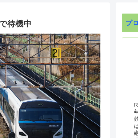
張で待機中
プ
R