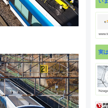
い
www.t
実
hizag