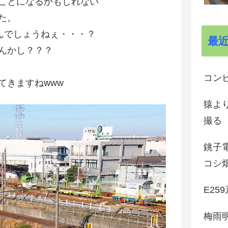
ことになるかもしれない
した。
んでしょうねぇ・・・？
最
んかし？？？
コン
てきますねwww
猿よ
撮る
銚子電
コシ
E25
梅雨