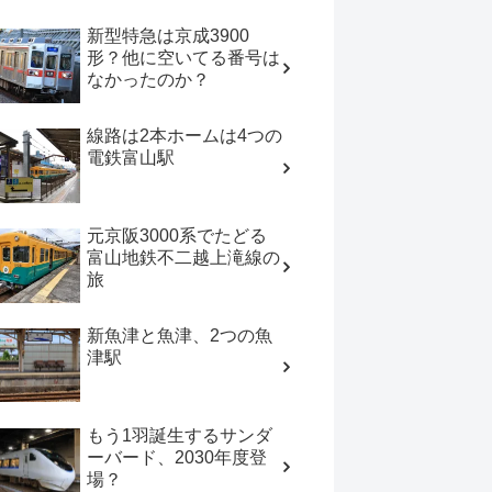
新型特急は京成3900
形？他に空いてる番号は
なかったのか？
線路は2本ホームは4つの
電鉄富山駅
元京阪3000系でたどる
富山地鉄不二越上滝線の
旅
新魚津と魚津、2つの魚
津駅
もう1羽誕生するサンダ
ーバード、2030年度登
場？