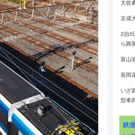
大佐
京成
2泊
ら路
富山
長岡花
いざ
型車
鉄