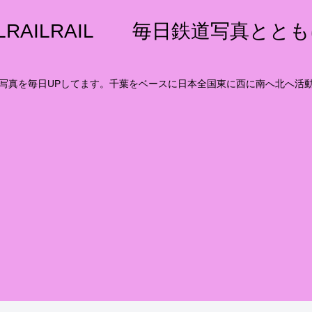
ILRAILRAIL 毎日鉄道写真とと
写真を毎日UPしてます。千葉をベースに日本全国東に西に南へ北へ活