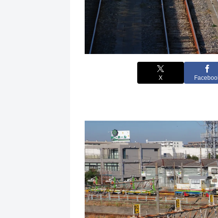
X
Faceboo