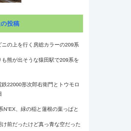
近の投稿
ビニの上を行く房総カラーの209系
りも熊が出そうな猿田駅で209系を
鉄22000形次郎右衛門とトウモロ
畑
9系N’EX、緑の稲と蓮根の葉っぱと
明け前だったけど真っ青な空だった