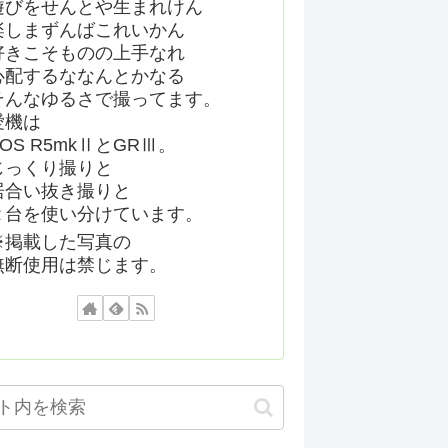
遊びをせんとや生まれけん
楽しまずんばこれいかん
好きこそものの上手なれ
心配するななんとかなる
そんなゆるさで撮ってます。
愛機は
EOS R5mkⅡとGRⅢ。
じっくり撮りと
居合い抜き撮りと
２台を使い分けています。
※掲載した写真の
無断使用は禁じます。