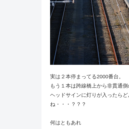
実は２本停まってる2000番台。
もう１本は跨線橋上から非貫通側
ヘッドサインに灯りが入ったらど
ね・・・？？？
何はともあれ