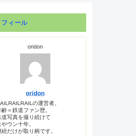
ロフィール
oridon
oridon
AILRAILRAILの運営者。
年齢＝鉄道ファン歴。
鉄道写真を撮り続けて
はやウン十年。
継続だけが取り柄です。