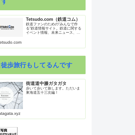
ます
Tetsudo.com（鉄道コム）
鉄道ファンのための“みんなで作
る”鉄道情報サイト。鉄道に関する
イベント情報、未来ニュース、車
両トピックスを掲載。インターネ
ット上の公式リリース、ブログ、
etsudo.com
動画、つぶやきなどを集めたリン
ク集や、参加型ゲーム「駅つなゲ
ー」も提供。
は徒歩旅行もしてるんです
街道道中膝ガタガタ
歩いて歩いて旅します。ただいま
東海道五十三次編！
atagata.xyz