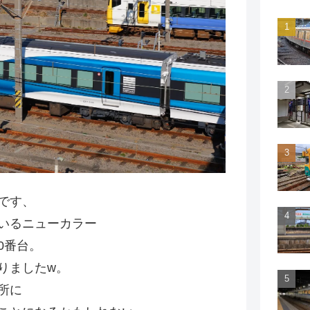
です、
いるニューカラー
0番台。
りましたw。
所に