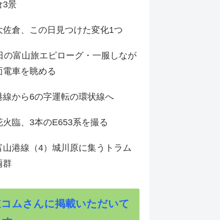
倉3景
大佐倉、この日見つけた変化1つ
3日の富山旅エピローグ・一服しなが
面電車を眺める
港線から6の字運転の環状線へ
火臨、3本のE653系を撮る
富山港線（4）城川原に集うトラム
両群
道コムさんに掲載いただいて