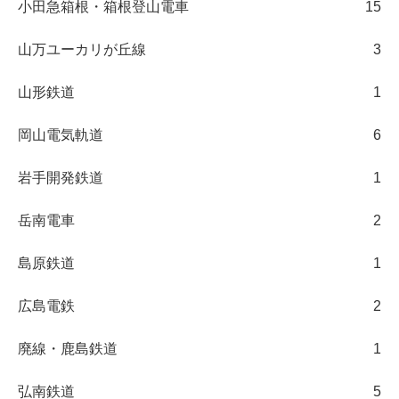
小田急箱根・箱根登山電車
15
山万ユーカリが丘線
3
山形鉄道
1
岡山電気軌道
6
岩手開発鉄道
1
岳南電車
2
島原鉄道
1
広島電鉄
2
廃線・鹿島鉄道
1
弘南鉄道
5