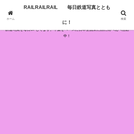
RAILRAILRAIL 毎日鉄道写真ととも
RAILRAILRAIL 毎日鉄道写真とともに！
ホーム
検索
に！
鉄道写真を毎日UPしてます。千葉をベースに日本全国東に西に南へ北へ活動
中！