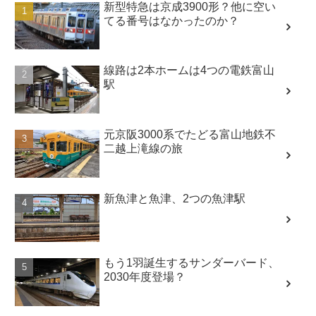
新型特急は京成3900形？他に空い
てる番号はなかったのか？
線路は2本ホームは4つの電鉄富山
駅
元京阪3000系でたどる富山地鉄不
二越上滝線の旅
新魚津と魚津、2つの魚津駅
もう1羽誕生するサンダーバード、
2030年度登場？