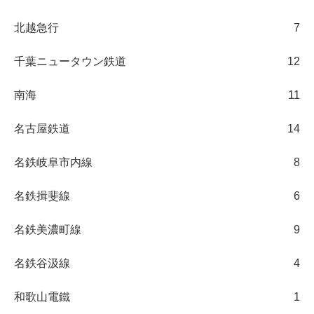
北越急行
7
千葉ニュータウン鉄道
12
南海
11
名古屋鉄道
14
名鉄岐阜市内線
8
名鉄揖斐線
6
名鉄美濃町線
9
名鉄谷汲線
4
和歌山電鐵
1