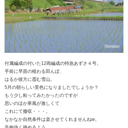
付属編成の付いた12両編成の特急あずさ４号。
手前に早苗の植わる田んぼ、
はるか彼方に霞む雪山。
5月の朝らしい景色になりましたでしょうか？
もう少し粘ってみたかったのですが
思いのほか寒風が激しくて
これにて撤収・・・。
なかなか自然条件は楽させてくれませんねw。
辛抱強く挑めるよう