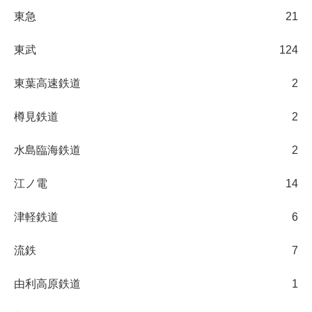
東急
21
東武
124
東葉高速鉄道
2
樽見鉄道
2
水島臨海鉄道
2
江ノ電
14
津軽鉄道
6
流鉄
7
由利高原鉄道
1