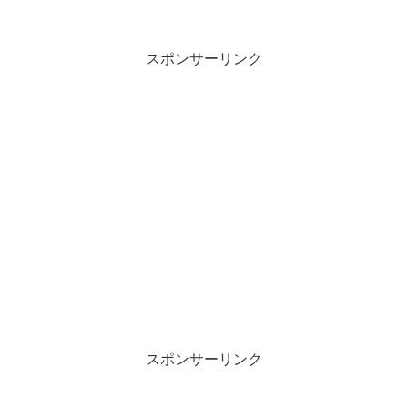
しかったですねぇ。郡山時代乗車距離は
せいぜい郡山から仙台までの40分くらい
でしたが乗るたび大きな景色を楽しませ
ていただきました。
スポンサーリンク
スポンサーリンク