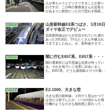
人が来ちゃうとゲンナリすることが多い
のですが、この時の乗務員さんの足取り
があまりに軽快だったので思わず画面に
入れさせていただきました。すみませ
ん。
山形新幹線E8系つばさ、3月16日
JR東日本
ダイヤ改正でデビュー
北陸新幹線ばかりが注目されていた感の
あった3月16日。TVもたくさん中継入れ
てきてましたねぇ。が、新幹線ネタで忘
れちゃいけないもう１つ。山形新幹線の
E8系デビューです。なんでも四半世紀ぶ
りの新車投入だとか。紫色のヌメヌメお
闇に佇むE657系、E657系・・・
JR東日本
化けw。次回は300km/h走行時の姿を狙っ
闇の電車区には不思議な光景が待ってい
てみたいな、と画策中。狙うなら福島県
る。それを地でいく光景に出会いまし
内、かな？
た。E657系、どうも漫画版エヴァの素体
に見えてしまって仕方がありません
www。そういえば来月映画公開ですね。
今回で本当に完結するんかいな？ま、そ
んなことはさておき、在来線特急が累々
E2-1000、大きな窓
と集う光景、今の時代貴重なんではない
JR東日本
でしょうか。
大きな窓の新幹線。２列で１窓はかつて
は当たり前でしたが、いつの頃からか飛
行機のような小さな個別窓に変わってき
てしまいました。初期型のE２系もそうで
したが、1000番台で大窓になった時は嬉