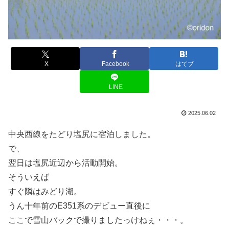
X
Facebook
はてブ
LINE
2025.06.02
中央西線をたどり塩尻に宿泊しました。
で、
翌日は塩尻近辺から活動開始。
そういえば
すぐ隣はみどり湖。
うん十年前のE351系のデビュー直後に
ここで雪山バックで撮りましたっけねぇ・・・。