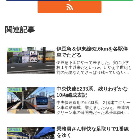
関連記事
伊豆急＆伊東線62.6kmを各駅停
JR東日本
車でたどる
伊豆急下田にやって来ました。実に小学
校１年生以来だというw。いやぁ半世紀も
前の記憶なんてさっぱり残っていないも
んですわw。ちなみにここまではこれに乗
って来ました。そしてお昼をいただいて
（他にもいろいろいただきました）駅近
中央快速E233系、残りわずかな
JR東日本
くで踊り子の出発シーンを撮って
10両編成表記
中央快速線用のE233系。２階建てグリー
ン車連結編成、増えましたねぇ。未連結
グリーン車の疎開先だった幕張車両セン
ターも横を通るたびに１組、また１組と
どんどん数を減らしているようです。そ
うなるともう一つ減っていくのが昨年10
乗務員さん軽快な足取りで1番線
JR東日本
月くらいから登場していた「10cars」等
をゆく
の10両編成表記。