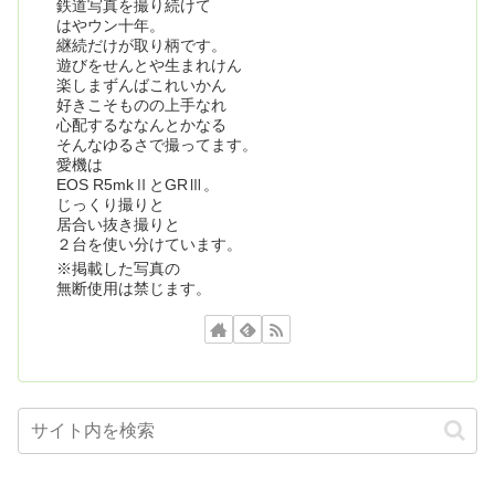
鉄道写真を撮り続けて
はやウン十年。
継続だけが取り柄です。
遊びをせんとや生まれけん
楽しまずんばこれいかん
好きこそものの上手なれ
心配するななんとかなる
そんなゆるさで撮ってます。
愛機は
EOS R5mkⅡとGRⅢ。
じっくり撮りと
居合い抜き撮りと
２台を使い分けています。
※掲載した写真の
無断使用は禁じます。