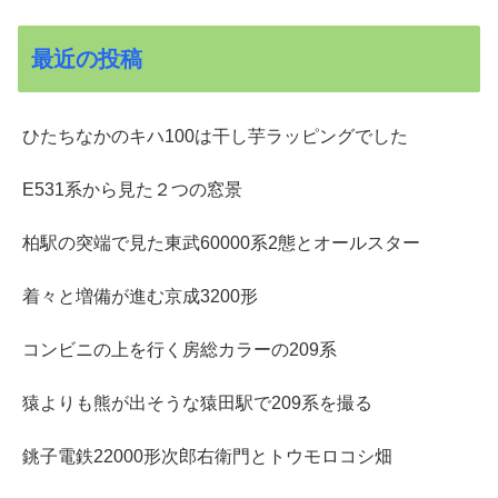
最近の投稿
ひたちなかのキハ100は干し芋ラッピングでした
E531系から見た２つの窓景
柏駅の突端で見た東武60000系2態とオールスター
着々と増備が進む京成3200形
コンビニの上を行く房総カラーの209系
猿よりも熊が出そうな猿田駅で209系を撮る
銚子電鉄22000形次郎右衛門とトウモロコシ畑