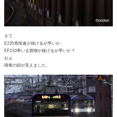
さて
E235系快速が抜けるが早いか、
EF210率いる貨物が抜けるが早いか？
おぉ
両車の顔が見えました。