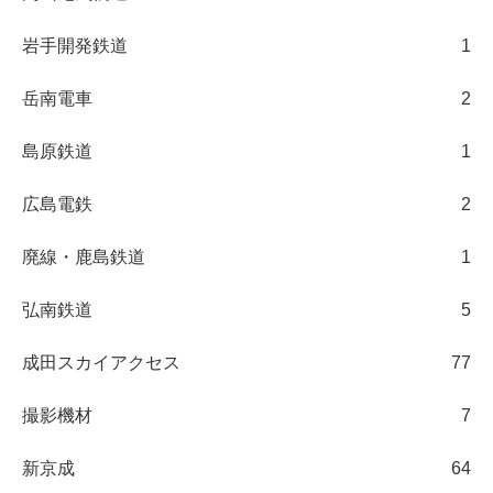
岩手開発鉄道
1
岳南電車
2
島原鉄道
1
広島電鉄
2
廃線・鹿島鉄道
1
弘南鉄道
5
成田スカイアクセス
77
撮影機材
7
新京成
64