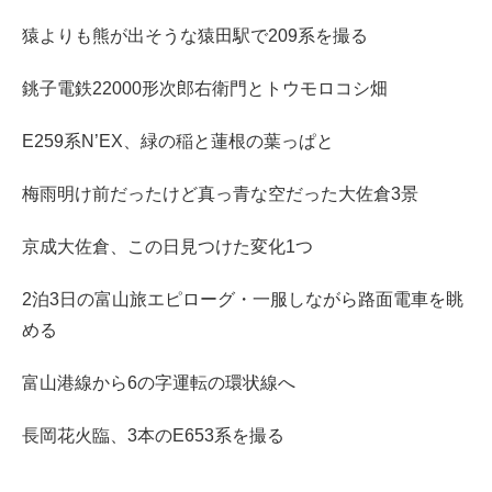
猿よりも熊が出そうな猿田駅で209系を撮る
銚子電鉄22000形次郎右衛門とトウモロコシ畑
E259系N’EX、緑の稲と蓮根の葉っぱと
梅雨明け前だったけど真っ青な空だった大佐倉3景
京成大佐倉、この日見つけた変化1つ
2泊3日の富山旅エピローグ・一服しながら路面電車を眺
める
富山港線から6の字運転の環状線へ
長岡花火臨、3本のE653系を撮る