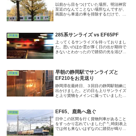
以前から目をつけていた場所。明治神宮
至近のなんてことない場所なんですが、
画面から車道の車を排除するだけで、こ
んなに自然いっぱいの光景になろうと
は・・・！今年は紅葉は全然ダメダメだ
った印象。ならば黄葉狙うべ！というこ
とで挑戦してみた次第でした。さすが東
285系サンライズ vs EF65PF
JR東海
京都のマークになってるだけあります
上ってくるサンライズを待っておりまし
ね。都心のイチョウは見事でした。
た。思いのほか雲が厚く日の出が期待で
きないとわかったので踏切の光を浴びる
一瞬を狙おうと待機していまし
た。・・・すると・・・警報機が上りだ
けでなく下りの到来も明示し始めまし
た。ゲゲッ！カブる？？？最悪の事態...
早朝の静岡駅でサンライズと
JR東海
EF210をお見送り
静岡滞在最終日、３回目の静岡駅朝練に
出かけました。どの日も上りサンライズ
と上り貨物をメインに撮っていました。
初日は下りホームの浜松方で。翌日は上
りホームの浜松方から。今回は上りホー
ムの熱海方に立ってみました。
EF65、鹿島へ急ぐ
JR貨物
日中この区間を行く貨物列車があること
をすっかり忘れていました(^ ^;;時刻表上
では何も来ないはずなのに踏切が鳴り出
して慌てる始末。そういえば今年は貨物