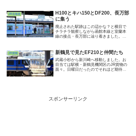
時刻表買い忘れてたっけ。データは大
事。準備できるデータは準備しなきゃい
けませんね。
H100とキハ150とDF200、長万部
JR北海道
に集う
廃止された駅跡はこの辺かな？と横目で
チラチラ観察しながら函館本線と室蘭本
線の接点・長万部に辿り着きました。今
でこそ優等列車や貨物列車は海沿いの室
蘭本線に全部行ってしまいますが、かつ
てはここから函館本線「山線」を通って
新鶴見で見たEF210と仲間たち
JR貨物
小樽・札幌を目指す列車も多々ありまし
武蔵小杉から新川崎へ移動しました。お
た。
目当ては駅横・新鶴見機関区のJR貨物の
面々。日曜日だったのでそれほど期待し
ていなかったのですが、さっそくEF210
の横っ腹の住民たちに出迎えられまし
た。EF210と仲間たちというと彼ら・桃
太郎の一味wのことを連想してしまいがち
ですが、
スポンサーリンク