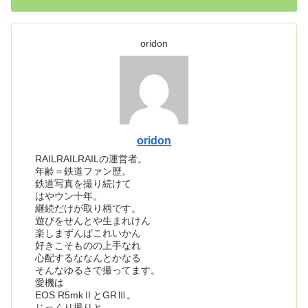
oridon
oridon
RAILRAILRAILの運営者。
年齢＝鉄道ファン歴。
鉄道写真を撮り続けて
はやウン十年。
継続だけが取り柄です。
遊びをせんとや生まれけん
楽しまずんばこれいかん
好きこそものの上手なれ
心配するななんとかなる
そんなゆるさで撮ってます。
愛機は
EOS R5mkⅡとGRⅢ。
じっくり撮りと