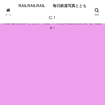
RAILRAILRAIL 毎日鉄道写真ととも
RAILRAILRAIL 毎日鉄道写真とともに！
ホーム
検索
に！
鉄道写真を毎日UPしてます。千葉をベースに日本全国東に西に南へ北へ活動
中！