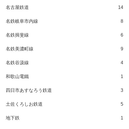
名古屋鉄道
14
名鉄岐阜市内線
8
名鉄揖斐線
6
名鉄美濃町線
9
名鉄谷汲線
4
和歌山電鐵
1
四日市あすなろう鉄道
3
土佐くろしお鉄道
5
地下鉄
1