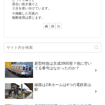
居合い抜き撮りと
２台を使い分けています。
※掲載した写真の
無断使用は禁じます。
新型特急は京成3900形？他に空い
てる番号はなかったのか？
線路は2本ホームは4つの電鉄富山
駅