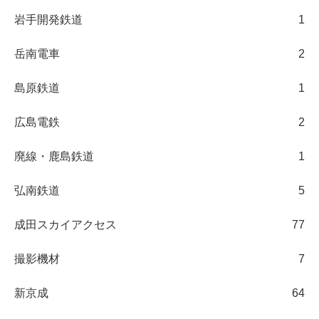
岩手開発鉄道
1
岳南電車
2
島原鉄道
1
広島電鉄
2
廃線・鹿島鉄道
1
弘南鉄道
5
成田スカイアクセス
77
撮影機材
7
新京成
64