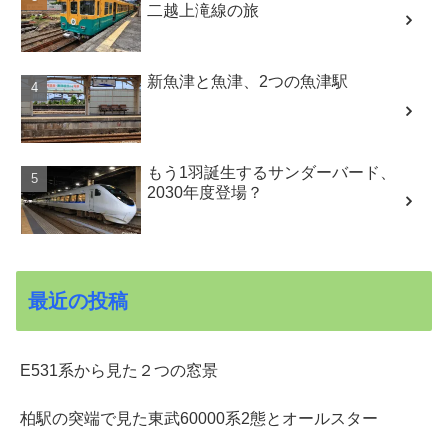
二越上滝線の旅
新魚津と魚津、2つの魚津駅
もう1羽誕生するサンダーバード、
2030年度登場？
最近の投稿
E531系から見た２つの窓景
柏駅の突端で見た東武60000系2態とオールスター