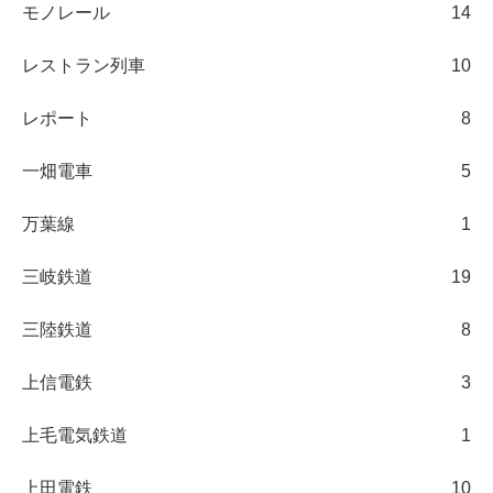
モノレール
14
レストラン列車
10
レポート
8
一畑電車
5
万葉線
1
三岐鉄道
19
三陸鉄道
8
上信電鉄
3
上毛電気鉄道
1
上田電鉄
10