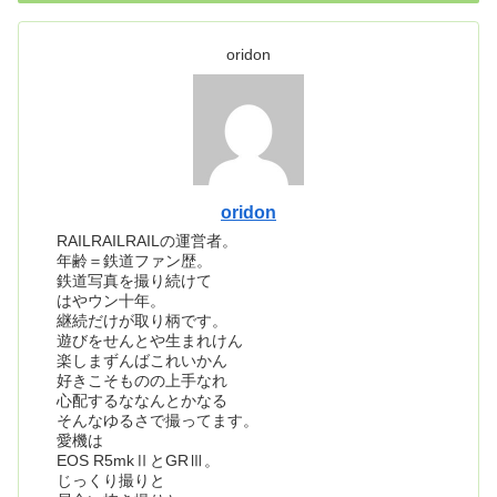
oridon
oridon
RAILRAILRAILの運営者。
年齢＝鉄道ファン歴。
鉄道写真を撮り続けて
はやウン十年。
継続だけが取り柄です。
遊びをせんとや生まれけん
楽しまずんばこれいかん
好きこそものの上手なれ
心配するななんとかなる
そんなゆるさで撮ってます。
愛機は
EOS R5mkⅡとGRⅢ。
じっくり撮りと