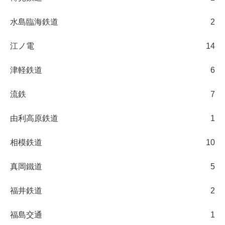
水島臨海鉄道
2
江ノ電
14
津軽鉄道
6
流鉄
7
由利高原鉄道
1
相模鉄道
10
真岡鐵道
5
福井鉄道
2
福島交通
1