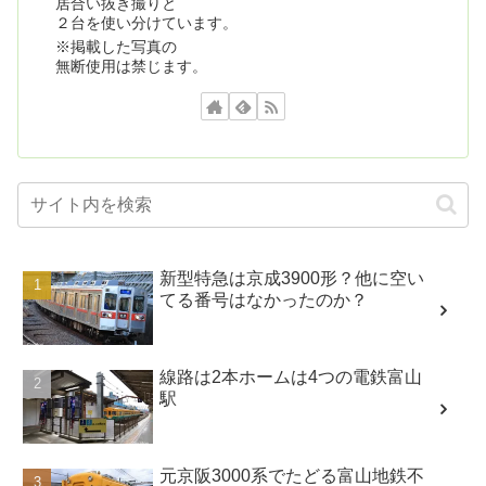
居合い抜き撮りと
２台を使い分けています。
※掲載した写真の
無断使用は禁じます。
新型特急は京成3900形？他に空い
てる番号はなかったのか？
線路は2本ホームは4つの電鉄富山
駅
元京阪3000系でたどる富山地鉄不