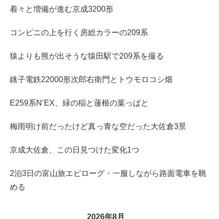
着々と増備が進む京成3200形
コンビニの上を行く房総カラーの209系
猿よりも熊が出そうな猿田駅で209系を撮る
銚子電鉄22000形次郎右衛門とトウモロコシ畑
E259系N’EX、緑の稲と蓮根の葉っぱと
梅雨明け前だったけど真っ青な空だった大佐倉3景
京成大佐倉、この日見つけた変化1つ
2泊3日の富山旅エピローグ・一服しながら路面電車を眺
める
2026年8月