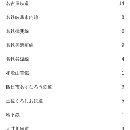
名古屋鉄道
14
名鉄岐阜市内線
8
名鉄揖斐線
6
名鉄美濃町線
9
名鉄谷汲線
4
和歌山電鐵
1
四日市あすなろう鉄道
3
土佐くろしお鉄道
5
地下鉄
1
大井川鐵道
9