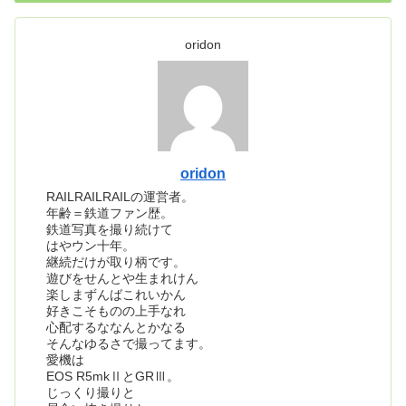
oridon
oridon
RAILRAILRAILの運営者。
年齢＝鉄道ファン歴。
鉄道写真を撮り続けて
はやウン十年。
継続だけが取り柄です。
遊びをせんとや生まれけん
楽しまずんばこれいかん
好きこそものの上手なれ
心配するななんとかなる
そんなゆるさで撮ってます。
愛機は
EOS R5mkⅡとGRⅢ。
じっくり撮りと