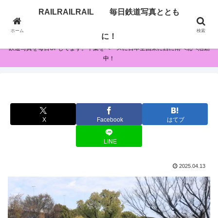
RAILRAILRAIL 毎日鉄道写真ととも
RAILRAILRAIL 毎日鉄道写真とともに！
ホーム
検索
に！
鉄道写真を毎日UPしてます。千葉をベースに日本全国東に西に南へ北へ活動
中！
X
Facebook
はてブ
LINE
2025.04.13