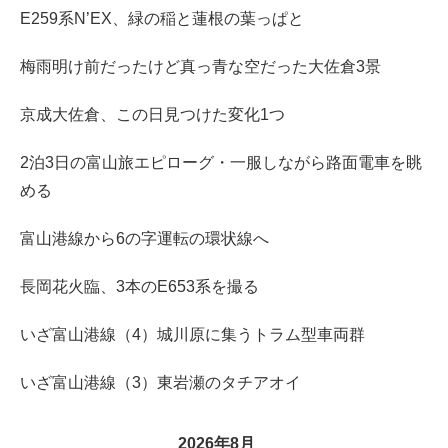
E259系N’EX、緑の稲と蓮根の葉っぱと
梅雨明け前だったけど真っ青な空だった大佐倉3景
京成大佐倉、この日見つけた変化1つ
2泊3日の富山旅エピローグ・一服しながら路面電車を眺
める
富山港線から6の字運転の環状線へ
長岡花火臨、3本のE653系を撮る
いざ富山港線（4）城川原に集うトラム型車両群
いざ富山港線（3）東岩瀬のタチアオイ
2026年8月