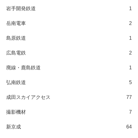
岩手開発鉄道
1
岳南電車
2
島原鉄道
1
広島電鉄
2
廃線・鹿島鉄道
1
弘南鉄道
5
成田スカイアクセス
77
撮影機材
7
新京成
64