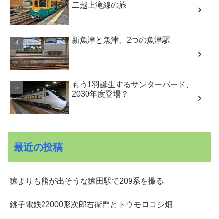
二越上滝線の旅
新魚津と魚津、2つの魚津駅
もう1羽誕生するサンダーバード、
2030年度登場？
最近の投稿
猿よりも熊が出そうな猿田駅で209系を撮る
銚子電鉄22000形次郎右衛門とトウモロコシ畑