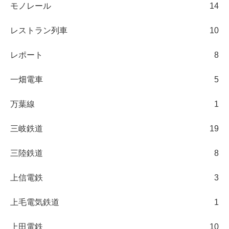
モノレール
14
レストラン列車
10
レポート
8
一畑電車
5
万葉線
1
三岐鉄道
19
三陸鉄道
8
上信電鉄
3
上毛電気鉄道
1
上田電鉄
10