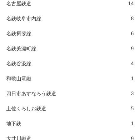
名古屋鉄道
14
名鉄岐阜市内線
8
名鉄揖斐線
6
名鉄美濃町線
9
名鉄谷汲線
4
和歌山電鐵
1
四日市あすなろう鉄道
3
土佐くろしお鉄道
5
地下鉄
1
大井川鐵道
9