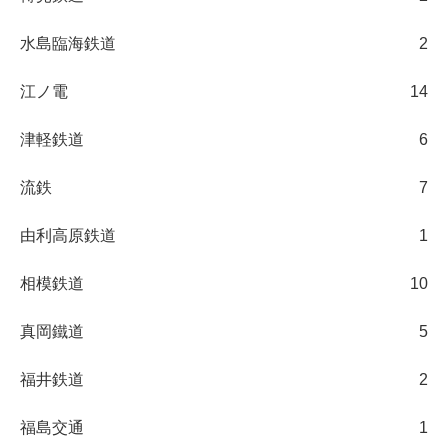
水島臨海鉄道
2
江ノ電
14
津軽鉄道
6
流鉄
7
由利高原鉄道
1
相模鉄道
10
真岡鐵道
5
福井鉄道
2
福島交通
1