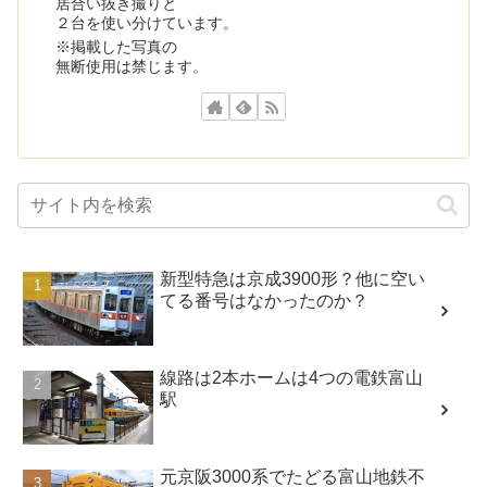
居合い抜き撮りと
２台を使い分けています。
※掲載した写真の
無断使用は禁じます。
新型特急は京成3900形？他に空い
てる番号はなかったのか？
線路は2本ホームは4つの電鉄富山
駅
元京阪3000系でたどる富山地鉄不