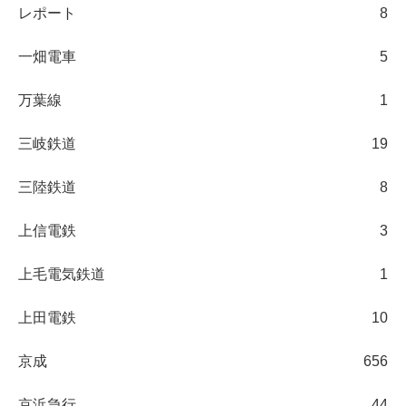
レポート
8
一畑電車
5
万葉線
1
三岐鉄道
19
三陸鉄道
8
上信電鉄
3
上毛電気鉄道
1
上田電鉄
10
京成
656
京浜急行
44