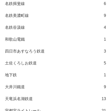
名鉄揖斐線
6
名鉄美濃町線
9
名鉄谷汲線
4
和歌山電鐵
1
四日市あすなろう鉄道
3
土佐くろしお鉄道
5
地下鉄
1
大井川鐵道
9
天竜浜名湖鉄道
13
宇都宮ライトレール
21