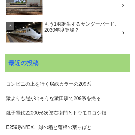
もう1羽誕生するサンダーバード、
2030年度登場？
最近の投稿
コンビニの上を行く房総カラーの209系
猿よりも熊が出そうな猿田駅で209系を撮る
銚子電鉄22000形次郎右衛門とトウモロコシ畑
E259系N’EX、緑の稲と蓮根の葉っぱと