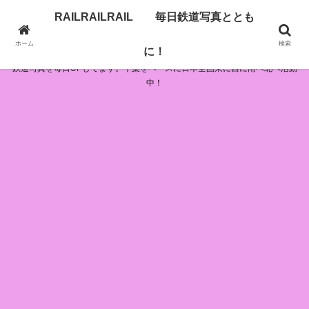
RAILRAILRAIL 毎日鉄道写真ととも
RAILRAILRAIL 毎日鉄道写真とともに！
ホーム
検索
に！
鉄道写真を毎日UPしてます。千葉をベースに日本全国東に西に南へ北へ活動
中！