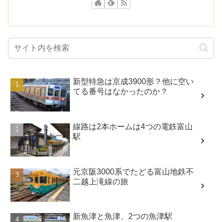
新型特急は京成3900形？他に空い
てる番号はなかったのか？
線路は2本ホームは4つの電鉄富山
駅
元京阪3000系でたどる富山地鉄不
二越上滝線の旅
新魚津と魚津、2つの魚津駅