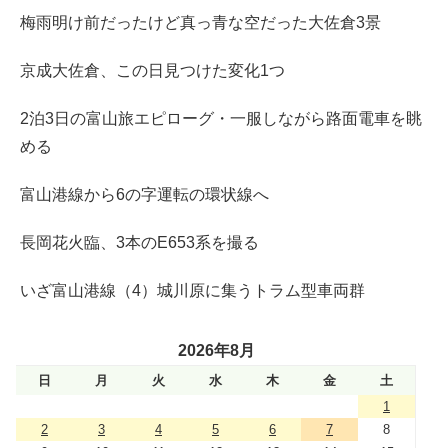
梅雨明け前だったけど真っ青な空だった大佐倉3景
京成大佐倉、この日見つけた変化1つ
2泊3日の富山旅エピローグ・一服しながら路面電車を眺
める
富山港線から6の字運転の環状線へ
長岡花火臨、3本のE653系を撮る
いざ富山港線（4）城川原に集うトラム型車両群
2026年8月
日
月
火
水
木
金
土
1
2
3
4
5
6
7
8