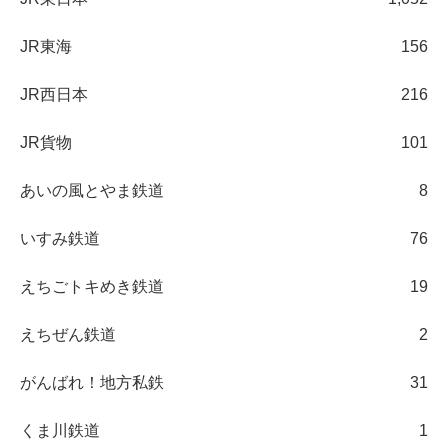
JR東海
156
JR西日本
216
JR貨物
101
あいの風とやま鉄道
8
いすみ鉄道
76
えちごトキめき鉄道
19
えちぜん鉄道
2
がんばれ！地方私鉄
31
くま川鉄道
1