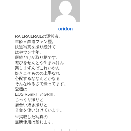
oridon
RAILRAILRAILの運営者。
年齢＝鉄道ファン歴。
鉄道写真を撮り続けて
はやウン十年。
継続だけが取り柄です。
遊びをせんとや生まれけん
楽しまずんばこれいかん
好きこそものの上手なれ
心配するななんとかなる
そんなゆるさで撮ってます。
愛機は
EOS R5mkⅡとGRⅢ。
じっくり撮りと
居合い抜き撮りと
２台を使い分けています。
※掲載した写真の
無断使用は禁じます。