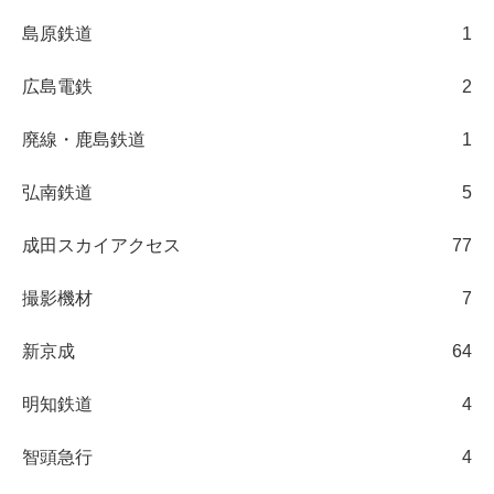
島原鉄道
1
広島電鉄
2
廃線・鹿島鉄道
1
弘南鉄道
5
成田スカイアクセス
77
撮影機材
7
新京成
64
明知鉄道
4
智頭急行
4