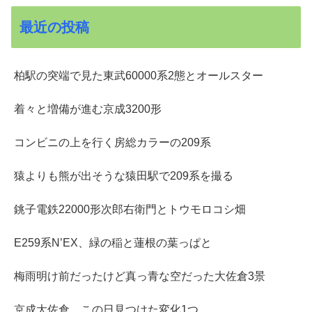
最近の投稿
柏駅の突端で見た東武60000系2態とオールスター
着々と増備が進む京成3200形
コンビニの上を行く房総カラーの209系
猿よりも熊が出そうな猿田駅で209系を撮る
銚子電鉄22000形次郎右衛門とトウモロコシ畑
E259系N’EX、緑の稲と蓮根の葉っぱと
梅雨明け前だったけど真っ青な空だった大佐倉3景
京成大佐倉、この日見つけた変化1つ