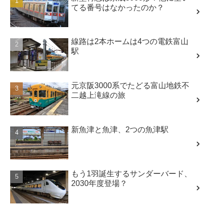
てる番号はなかったのか？
線路は2本ホームは4つの電鉄富山
駅
元京阪3000系でたどる富山地鉄不
二越上滝線の旅
新魚津と魚津、2つの魚津駅
もう1羽誕生するサンダーバード、
2030年度登場？