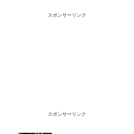
ブリッドディーゼルカーなのに「クモロ
85-1」の表記にちょっと違和感。
スポンサーリンク
スポンサーリンク