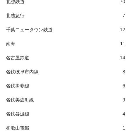
北総鉄道
70
北越急行
7
千葉ニュータウン鉄道
12
南海
11
名古屋鉄道
14
名鉄岐阜市内線
8
名鉄揖斐線
6
名鉄美濃町線
9
名鉄谷汲線
4
和歌山電鐵
1