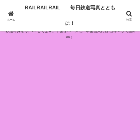
RAILRAILRAIL 毎日鉄道写真ととも
RAILRAILRAIL 毎日鉄道写真とともに！
ホーム
検索
に！
鉄道写真を毎日UPしてます。千葉をベースに日本全国東に西に南へ北へ活動
中！