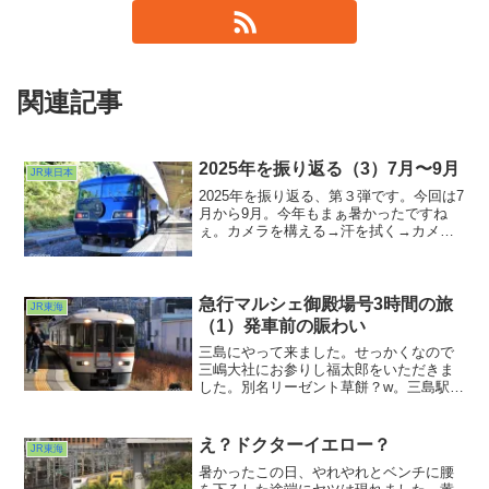
関連記事
2025年を振り返る（3）7月〜9月
JR東日本
2025年を振り返る、第３弾です。今回は7
月から9月。今年もまぁ暑かったですね
ぇ。カメラを構える→汗を拭く→カメラ
を構える→汗を・・・の繰り返しで集中
力を保つのがなかなか大変な季節でし
た。では７月です。猛暑の中信州をぐる
りと回っておりました。
急行マルシェ御殿場号3時間の旅
JR東海
（1）発車前の賑わい
三島にやって来ました。せっかくなので
三嶋大社にお参りし福太郎をいただきま
した。別名リーゼント草餅？w。三島駅に
戻ってこれから乗る列車を出迎えます。
本日の主役は函南方から入線して来まし
た。373系による急行マルシェ御殿場号で
え？ドクターイエロー？
JR東海
す。
暑かったこの日、やれやれとベンチに腰