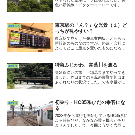
を下ろした途端にヤツは現れました。黄
色い新幹線・ドクターイエローです。こ
の時はいきなりの登場＆標準ズームしか
持ってなかったのでこれが精一杯。でも
ピカピカ具合は確認できました。こんな
ミスショット？でも楽しめてしまう私は
東京駅の「ん？」な光景（１）ど
JR東日本
リーズナブル？だなぁwww
っちが見やすい？
東京駅で見かけた発車案内板。どちらも
新幹線のものなのですが、路線・会社に
よってどこに重点を置いたものになる
か？の違いを垣間見ることができまし
た。東海は停車駅、東日本は編成長に重
点を置いているように見えました
特急ふじかわ、常葉川を渡る
JR東海
が・・・さてさて。鉄分・地理感のない
方々にはどう映るのでしょう？そういっ
身延線沿いの旅、下部温泉までやってき
た目線が気になった案内板でした。
ました。昨日までの台風の影響で川はま
ぁそれなりの状況でした。でも水量が増
えたくらいで済んでよかったなぁ、と。
濁った轟音を聞きながら列車の接近を待
ちましたが、ほとんど聞こえねーwww。
やはり水との付き合い方は重要だとしば
初乗り・HC85系ひだの乗客にな
JR東海
し思いました。
る
2022年から運行を開始しているHC85系に
よる特急ひだ。なかなか乗る機会があり
ませんでした。で、今回ようやく念願叶
いました。名古屋駅で待っている
と・・・やって来ました。HC85系。ハイ