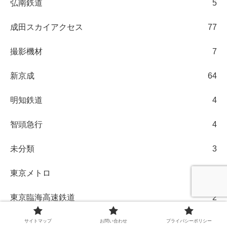
弘南鉄道
5
成田スカイアクセス
77
撮影機材
7
新京成
64
明知鉄道
4
智頭急行
4
未分類
3
東京メトロ
29
東京臨海高速鉄道
2
東京都交通局
28
サイトマップ
お問い合わせ
プライバシーポリシー