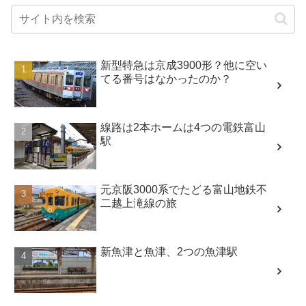
新型特急は京成3900形？他に空い
てる番号はなかったのか？
線路は2本ホームは4つの電鉄富山
駅
元京阪3000系でたどる富山地鉄不
二越上滝線の旅
新魚津と魚津、2つの魚津駅