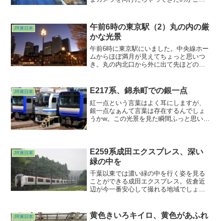
だったという。そんな不意打ちなご縁が
あるE531系赤電リバイバルカラー編成。
２回目の邂逅は早朝の常磐線でした。朝
午前6時の東京駅（2）丸の内の厳
JR東日本
日ギラギラ海風ビュービュー寒さに震え
かな光景
ながらの待機時間が報われたような気が
しました。
午前6時に東京駅にいました。中央線ホー
ムからほぼ満月が見えてちょっと思いつ
き。丸の内北口から外に出て先ほどのほ
ぼ満月を眺めてみると・・・行幸通りの
上に輝くほぼ満月。あとで調べたらあと
30分早ければ通りのど真ん中に月がいた
E217系、錦糸町での銀一点
JR東日本
ようで・・・。
紅一点という言葉はよく耳にしますが、
銀一点なぁんて言葉は存在するんでしょ
うかw。この光景を見た瞬間ふっと思い浮
かんだ言葉でした。ご存知錦糸町駅快速
線ホーム脇の電留線に佇む面々。最近は
通りかかると青カビパン一色・・・失
礼。が、この日は１本だけE217系が一緒
E259系成田エクスプレス、深い
JR東日本
に並んでいたのです。
緑の中を
千葉以東では濃い緑の中を行く姿を見る
ことができる成田エクスプレス。佐倉近
辺が今一番安心して撮れる地域でしょう
か・・・。自分的にはJRも京成も両方撮
れる地区として重宝してます。緑いっぱ
いの風景。ビルだらけの街で生きてると
黄色きいろキイロ、黄色があふれ
JR東日本
こういう光景にホッとします。