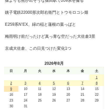
猿よりも熊が出そうな猿田駅で209系を撮る
銚子電鉄22000形次郎右衛門とトウモロコシ畑
E259系N’EX、緑の稲と蓮根の葉っぱと
梅雨明け前だったけど真っ青な空だった大佐倉3景
京成大佐倉、この日見つけた変化1つ
2026年8月
日
月
火
水
木
金
土
1
2
3
4
5
6
7
8
9
10
11
12
13
14
15
16
17
18
19
20
21
22
23
24
25
26
27
28
29
30
31