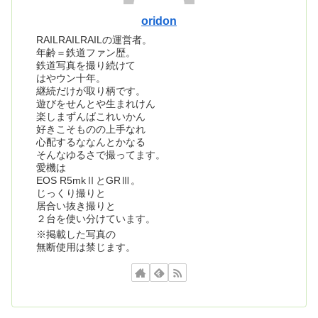
oridon
RAILRAILRAILの運営者。
年齢＝鉄道ファン歴。
鉄道写真を撮り続けて
はやウン十年。
継続だけが取り柄です。
遊びをせんとや生まれけん
楽しまずんばこれいかん
好きこそものの上手なれ
心配するななんとかなる
そんなゆるさで撮ってます。
愛機は
EOS R5mkⅡとGRⅢ。
じっくり撮りと
居合い抜き撮りと
２台を使い分けています。
※掲載した写真の
無断使用は禁じます。