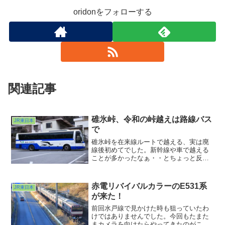
oridonをフォローする
関連記事
碓氷峠、令和の峠越えは路線バス
JR東日本
で
碓氷峠を在来線ルートで越える、実は廃
線後初めてでした。新幹線や車で越える
ことが多かったなぁ・・とちょっと反
省。かつての在来線ルートを偲ぶ・・と
言っても全然別ルートですから感慨も何
もなく。だからシャッター切る気になら
赤電リバイバルカラーのE531系
JR東日本
なかったんだと思います。鉄道時代と同
が来た！
じくらい？の所要時間でバスは定刻に峠
を越えました。次回から長野の旅です
前回水戸線で見かけた時も狙っていたわ
けではありませんでした。今回もたまた
まカメラを向けたらやってきたのがこれ