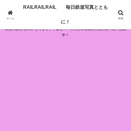
RAILRAILRAIL 毎日鉄道写真ととも
RAILRAILRAIL 毎日鉄道写真とともに！
ホーム
検索
に！
鉄道写真を毎日UPしてます。千葉をベースに日本全国東に西に南へ北へ活動
中！