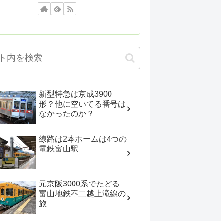
新型特急は京成3900
形？他に空いてる番号は
なかったのか？
線路は2本ホームは4つの
電鉄富山駅
元京阪3000系でたどる
富山地鉄不二越上滝線の
旅