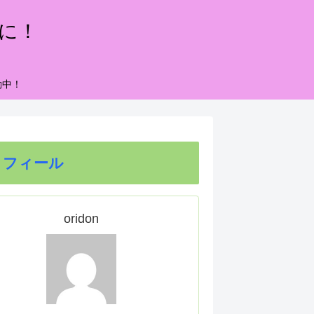
もに！
動中！
ロフィール
oridon