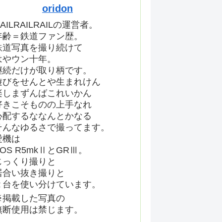
oridon
AILRAILRAILの運営者。
年齢＝鉄道ファン歴。
鉄道写真を撮り続けて
はやウン十年。
継続だけが取り柄です。
遊びをせんとや生まれけん
楽しまずんばこれいかん
好きこそものの上手なれ
心配するななんとかなる
そんなゆるさで撮ってます。
愛機は
EOS R5mkⅡとGRⅢ。
じっくり撮りと
居合い抜き撮りと
２台を使い分けています。
※掲載した写真の
無断使用は禁じます。