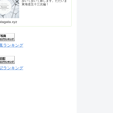
歩いて歩いて旅します。ただいま
東海道五十三次編！
atagata.xyz
真ランキング
記ランキング