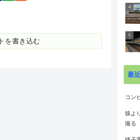
トを書き込む
最
コン
猿よ
撮る
銚子電