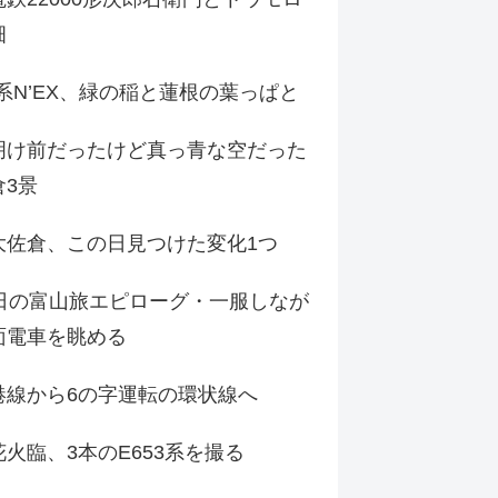
畑
9系N’EX、緑の稲と蓮根の葉っぱと
明け前だったけど真っ青な空だった
倉3景
大佐倉、この日見つけた変化1つ
3日の富山旅エピローグ・一服しなが
面電車を眺める
港線から6の字運転の環状線へ
火臨、3本のE653系を撮る