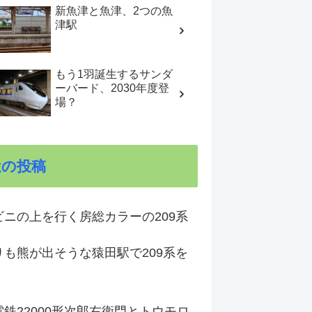
新魚津と魚津、2つの魚
津駅
もう1羽誕生するサンダ
ーバード、2030年度登
場？
近の投稿
ビニの上を行く房総カラーの209系
りも熊が出そうな猿田駅で209系を
鉄22000形次郎右衛門とトウモロ