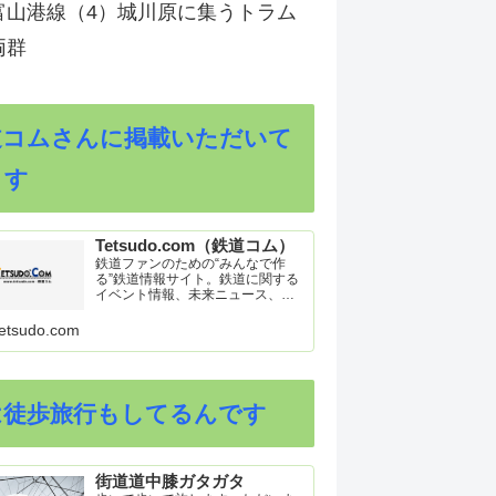
富山港線（4）城川原に集うトラム
両群
道コムさんに掲載いただいて
ます
Tetsudo.com（鉄道コム）
鉄道ファンのための“みんなで作
る”鉄道情報サイト。鉄道に関する
イベント情報、未来ニュース、車
両トピックスを掲載。インターネ
ット上の公式リリース、ブログ、
etsudo.com
動画、つぶやきなどを集めたリン
ク集や、参加型ゲーム「駅つなゲ
ー」も提供。
は徒歩旅行もしてるんです
街道道中膝ガタガタ