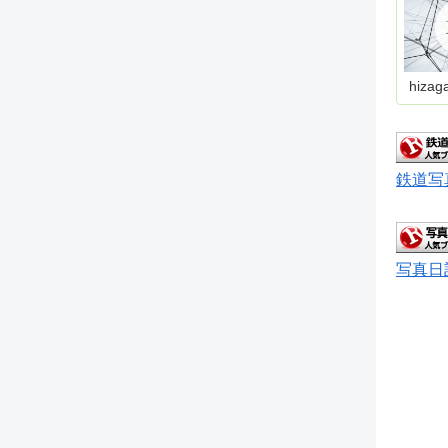
hizag
鉄道写
写真日