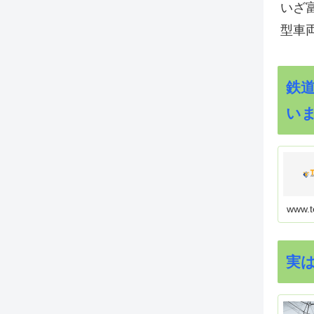
いざ
型車
鉄
い
www.t
実