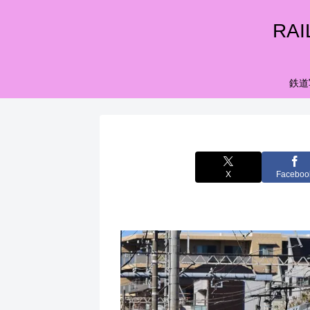
RA
鉄道
X
Faceboo