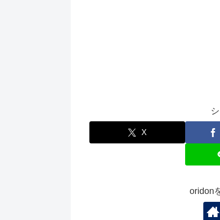
シ
X
orid