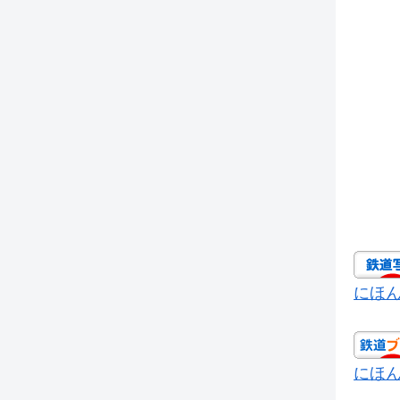
にほ
にほ