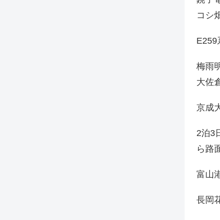
コシ
E25
梅雨
大佐
京成
2泊
ら路
富山
長岡花