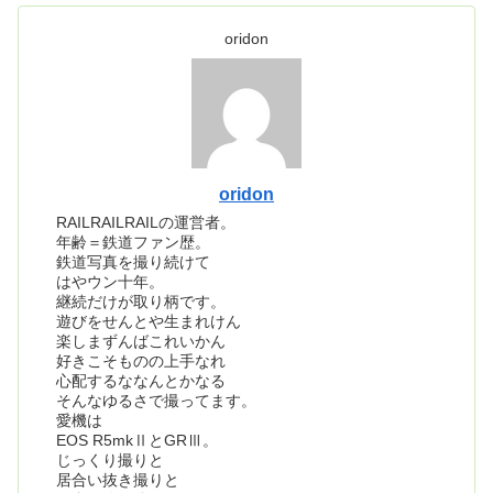
oridon
oridon
RAILRAILRAILの運営者。
年齢＝鉄道ファン歴。
鉄道写真を撮り続けて
はやウン十年。
継続だけが取り柄です。
遊びをせんとや生まれけん
楽しまずんばこれいかん
好きこそものの上手なれ
心配するななんとかなる
そんなゆるさで撮ってます。
愛機は
EOS R5mkⅡとGRⅢ。
じっくり撮りと
居合い抜き撮りと