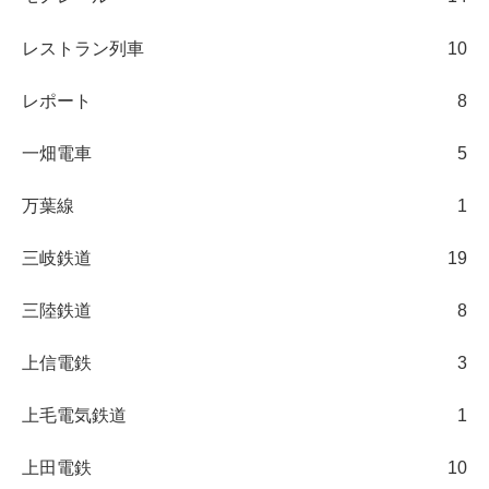
レストラン列車
10
レポート
8
一畑電車
5
万葉線
1
三岐鉄道
19
三陸鉄道
8
上信電鉄
3
上毛電気鉄道
1
上田電鉄
10