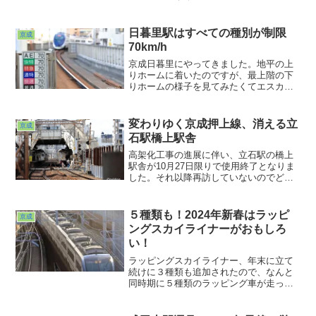
撮っておきたくなるものです。雨のため
陽の光が全く望めない早朝。頼みの綱は
踏切の照明だけでしたが、なんとか側面
日暮里駅はすべての種別が制限
京成
マークの判別だけは成し遂げました。雨
70km/h
でも諦めないでよかった・・・。
京成日暮里にやってきました。地平の上
りホームに着いたのですが、最上階の下
りホームの様子を見てみたくてエスカレ
ーターに乗って上昇。上下線、さらにス
カイライナー用と分離されて、狭いなが
らも動線が分けられたこの駅。島式１本
変わりゆく京成押上線、消える立
京成
しかなかった時代よりはいいんでしょう
石駅橋上駅舎
けれど・・・
高架化工事の進展に伴い、立石駅の橋上
駅舎が10月27日限りで使用終了となりま
した。それ以降再訪していないのでどう
なったかわかりませんが、工事の邪魔に
なるでしょうから撤去されてしまうんで
しょうね。その１週間前に撮った光景で
５種類も！2024年新春はラッピ
京成
す。２枚目の写真はもう再撮影不可能な
ングスカイライナーがおもしろ
んでは・・・。さて次回訪問時にはどう
い！
なっているでしょうか・・・？
ラッピングスカイライナー、年末に立て
続けに３種類も追加されたので、なんと
同時期に５種類のラッピング車が走って
いる状態になってしまいました。３種類
同時というのは2022年に見たことがあっ