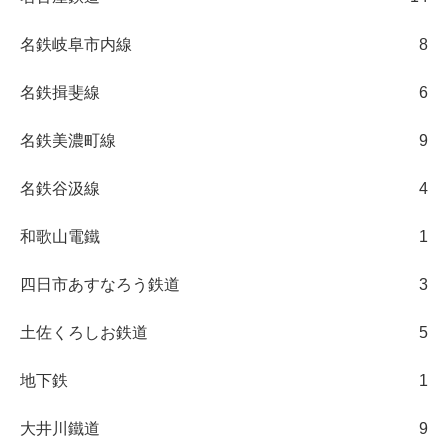
名鉄岐阜市内線
8
名鉄揖斐線
6
名鉄美濃町線
9
名鉄谷汲線
4
和歌山電鐵
1
四日市あすなろう鉄道
3
土佐くろしお鉄道
5
地下鉄
1
大井川鐵道
9