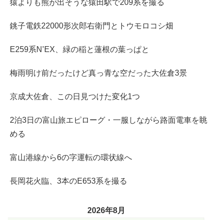
猿よりも熊が出そうな猿田駅で209系を撮る
銚子電鉄22000形次郎右衛門とトウモロコシ畑
E259系N’EX、緑の稲と蓮根の葉っぱと
梅雨明け前だったけど真っ青な空だった大佐倉3景
京成大佐倉、この日見つけた変化1つ
2泊3日の富山旅エピローグ・一服しながら路面電車を眺
める
富山港線から6の字運転の環状線へ
長岡花火臨、3本のE653系を撮る
2026年8月