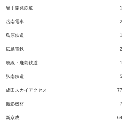
岩手開発鉄道
1
岳南電車
2
島原鉄道
1
広島電鉄
2
廃線・鹿島鉄道
1
弘南鉄道
5
成田スカイアクセス
77
撮影機材
7
新京成
64