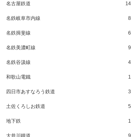
名古屋鉄道
14
名鉄岐阜市内線
8
名鉄揖斐線
6
名鉄美濃町線
9
名鉄谷汲線
4
和歌山電鐵
1
四日市あすなろう鉄道
3
土佐くろしお鉄道
5
地下鉄
1
大井川鐵道
9