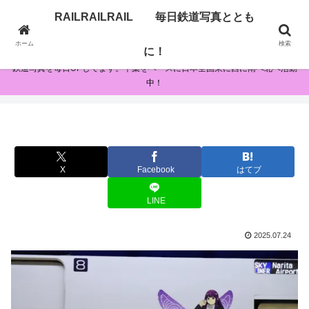
RAILRAILRAIL 毎日鉄道写真ととも
RAILRAILRAIL 毎日鉄道写真とともに！
ホーム
検索
に！
鉄道写真を毎日UPしてます。千葉をベースに日本全国東に西に南へ北へ活動
中！
X
Facebook
はてブ
LINE
2025.07.24