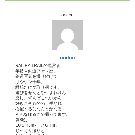
oridon
oridon
RAILRAILRAILの運営者。
年齢＝鉄道ファン歴。
鉄道写真を撮り続けて
はやウン十年。
継続だけが取り柄です。
遊びをせんとや生まれけん
楽しまずんばこれいかん
好きこそものの上手なれ
心配するななんとかなる
そんなゆるさで撮ってます。
愛機は
EOS R5mkⅡとGRⅢ。
じっくり撮りと