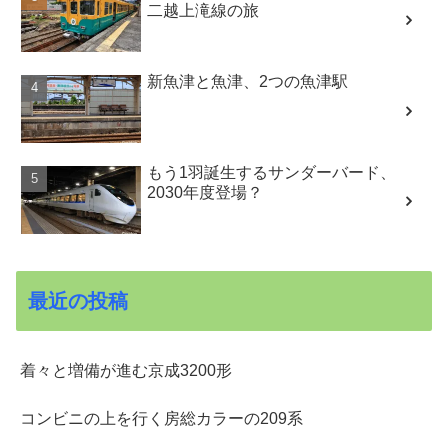
二越上滝線の旅
新魚津と魚津、2つの魚津駅
もう1羽誕生するサンダーバード、
2030年度登場？
最近の投稿
着々と増備が進む京成3200形
コンビニの上を行く房総カラーの209系