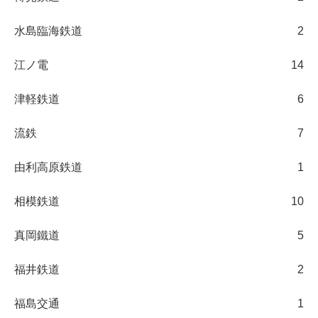
水島臨海鉄道
2
江ノ電
14
津軽鉄道
6
流鉄
7
由利高原鉄道
1
相模鉄道
10
真岡鐵道
5
福井鉄道
2
福島交通
1