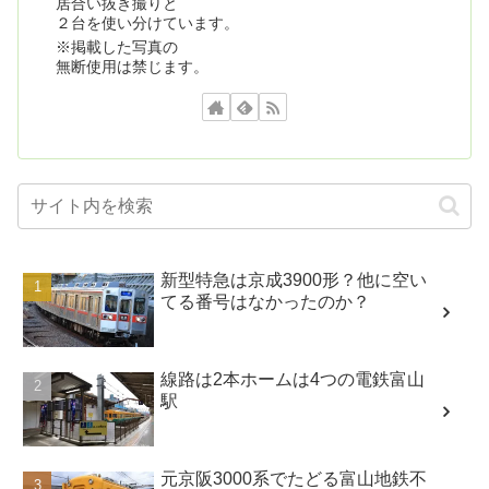
居合い抜き撮りと
２台を使い分けています。
※掲載した写真の
無断使用は禁じます。
新型特急は京成3900形？他に空い
てる番号はなかったのか？
線路は2本ホームは4つの電鉄富山
駅
元京阪3000系でたどる富山地鉄不