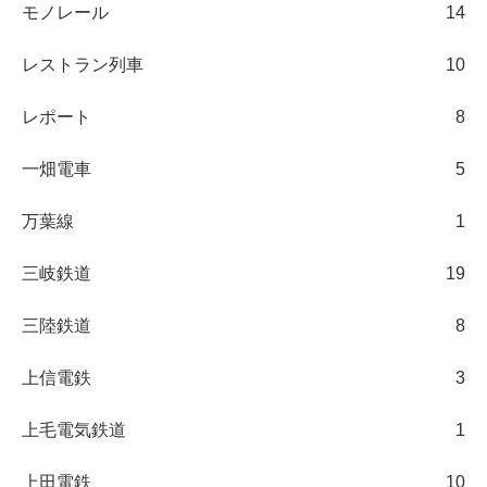
モノレール
14
レストラン列車
10
レポート
8
一畑電車
5
万葉線
1
三岐鉄道
19
三陸鉄道
8
上信電鉄
3
上毛電気鉄道
1
上田電鉄
10