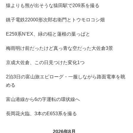
猿よりも熊が出そうな猿田駅で209系を撮る
銚子電鉄22000形次郎右衛門とトウモロコシ畑
E259系N’EX、緑の稲と蓮根の葉っぱと
梅雨明け前だったけど真っ青な空だった大佐倉3景
京成大佐倉、この日見つけた変化1つ
2泊3日の富山旅エピローグ・一服しながら路面電車を眺
める
富山港線から6の字運転の環状線へ
長岡花火臨、3本のE653系を撮る
2026年8月