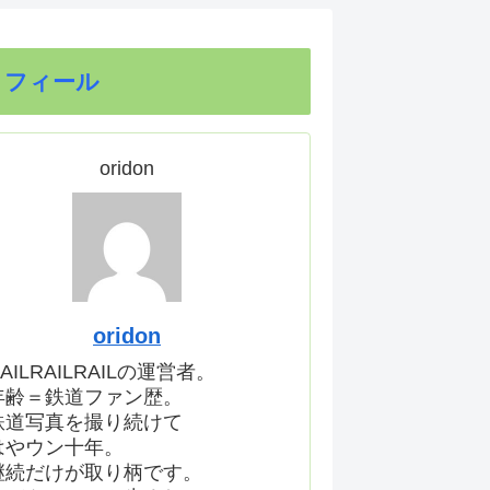
ロフィール
oridon
oridon
AILRAILRAILの運営者。
年齢＝鉄道ファン歴。
鉄道写真を撮り続けて
はやウン十年。
継続だけが取り柄です。