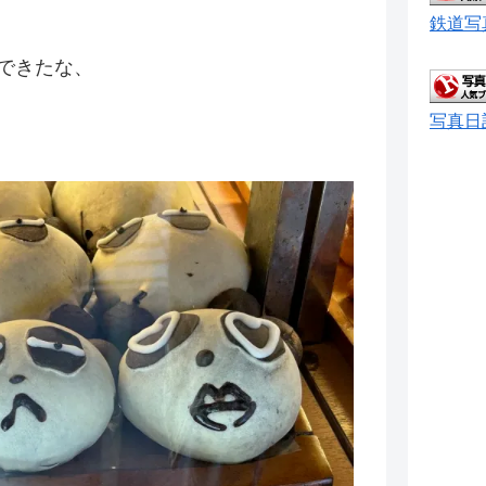
鉄道写
できたな、
写真日