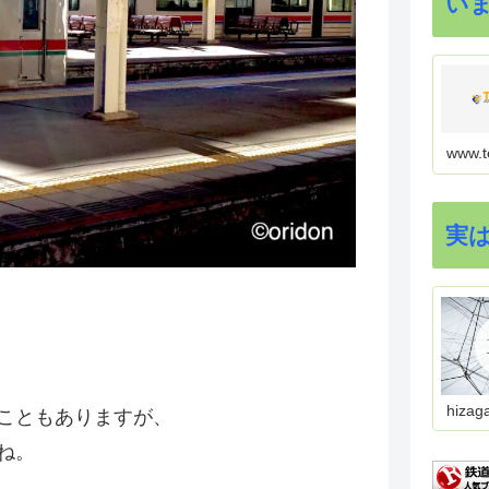
い
www.t
実
hizag
こともありますが、
ね。