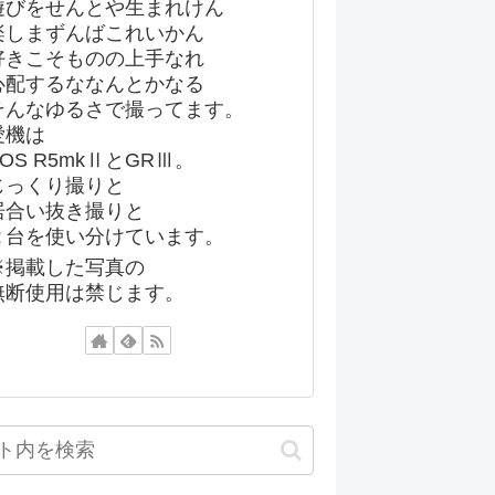
遊びをせんとや生まれけん
楽しまずんばこれいかん
好きこそものの上手なれ
心配するななんとかなる
そんなゆるさで撮ってます。
愛機は
EOS R5mkⅡとGRⅢ。
じっくり撮りと
居合い抜き撮りと
２台を使い分けています。
※掲載した写真の
無断使用は禁じます。