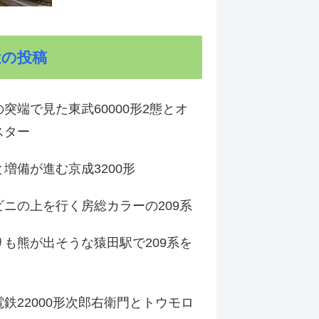
近の投稿
突端で見た東武60000形2態とオ
スター
増備が進む京成3200形
ビニの上を行く房総カラーの209系
りも熊が出そうな猿田駅で209系を
鉄22000形次郎右衛門とトウモロ