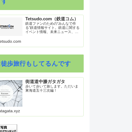
ます
Tetsudo.com（鉄道コム）
鉄道ファンのための“みんなで作
る”鉄道情報サイト。鉄道に関する
イベント情報、未来ニュース、車
両トピックスを掲載。インターネ
ット上の公式リリース、ブログ、
etsudo.com
動画、つぶやきなどを集めたリン
ク集や、参加型ゲーム「駅つなゲ
ー」も提供。
は徒歩旅行もしてるんです
街道道中膝ガタガタ
歩いて歩いて旅します。ただいま
東海道五十三次編！
atagata.xyz