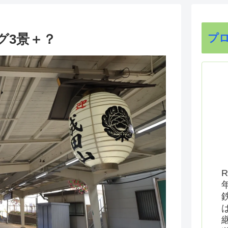
グ3景＋？
プ
R