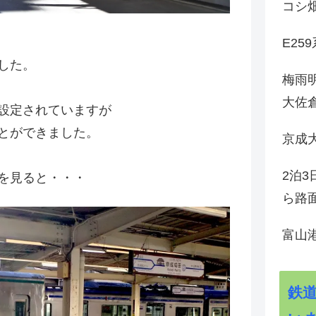
コシ
E25
した。
梅雨
大佐
設定されていますが
とができました。
京成
2泊
を見ると・・・
ら路
富山
鉄