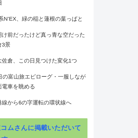
畑
9系N’EX、緑の稲と蓮根の葉っぱと
明け前だったけど真っ青な空だった
倉3景
大佐倉、この日見つけた変化1つ
3日の富山旅エピローグ・一服しなが
面電車を眺める
港線から6の字運転の環状線へ
道コムさんに掲載いただいて