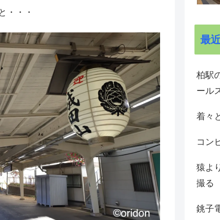
と・・・
最
柏駅の
ール
着々と
コン
猿よ
撮る
銚子電