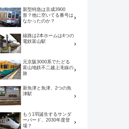
新型特急は京成3900
形？他に空いてる番号は
なかったのか？
線路は2本ホームは4つの
電鉄富山駅
元京阪3000系でたどる
富山地鉄不二越上滝線の
旅
新魚津と魚津、2つの魚
津駅
もう1羽誕生するサンダ
ーバード、2030年度登
場？