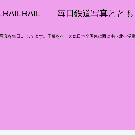
ILRAILRAIL 毎日鉄道写真とと
写真を毎日UPしてます。千葉をベースに日本全国東に西に南へ北へ活