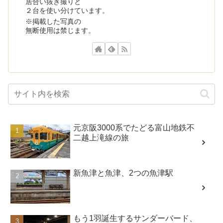
居合い抜き撮りと
２台を使い分けています。
※掲載した写真の
無断使用は禁じます。
元京阪3000系でたどる富山地鉄不
二越上滝線の旅
新魚津と魚津、2つの魚津駅
もう1羽誕生するサンダーバード、