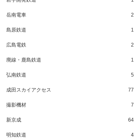
岳南電車
2
島原鉄道
1
広島電鉄
2
廃線・鹿島鉄道
1
弘南鉄道
5
成田スカイアクセス
77
撮影機材
7
新京成
64
明知鉄道
4