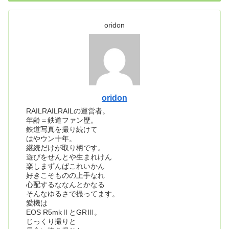
oridon
oridon
RAILRAILRAILの運営者。
年齢＝鉄道ファン歴。
鉄道写真を撮り続けて
はやウン十年。
継続だけが取り柄です。
遊びをせんとや生まれけん
楽しまずんばこれいかん
好きこそものの上手なれ
心配するななんとかなる
そんなゆるさで撮ってます。
愛機は
EOS R5mkⅡとGRⅢ。
じっくり撮りと