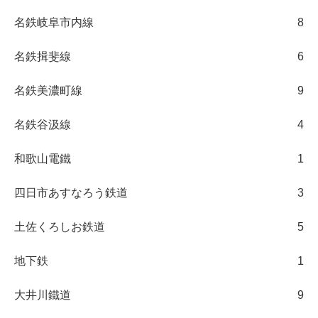
名鉄岐阜市内線
8
名鉄揖斐線
6
名鉄美濃町線
9
名鉄谷汲線
4
和歌山電鐵
1
四日市あすなろう鉄道
3
土佐くろしお鉄道
5
地下鉄
1
大井川鐵道
9