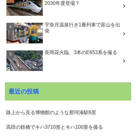
2030年度登場？
宇奈月温泉行き1番列車で富山を出
発
長岡花火臨、3本のE653系を撮る
最近の投稿
路上から見る博物館のような那珂湊駅6景
高田の鉄橋でキハ3710形とキハ100形を撮る