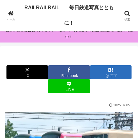
RAILRAILRAIL 毎日鉄道写真ととも
RAILRAILRAIL 毎日鉄道写真とともに！
ホーム
検索
に！
鉄道写真を毎日UPしてます。千葉をベースに日本全国東に西に南へ北へ活動
中！
X
Facebook
はてブ
LINE
2025.07.05