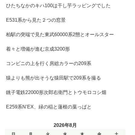
ひたちなかのキハ100は干し芋ラッピングでした
E531系から見た２つの窓景
柏駅の突端で見た東武60000系2態とオールスター
着々と増備が進む京成3200形
コンビニの上を行く房総カラーの209系
猿よりも熊が出そうな猿田駅で209系を撮る
銚子電鉄22000形次郎右衛門とトウモロコシ畑
E259系N’EX、緑の稲と蓮根の葉っぱと
2026年8月
日
月
火
水
木
金
土