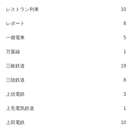
レストラン列車
10
レポート
8
一畑電車
5
万葉線
1
三岐鉄道
19
三陸鉄道
8
上信電鉄
3
上毛電気鉄道
1
上田電鉄
10