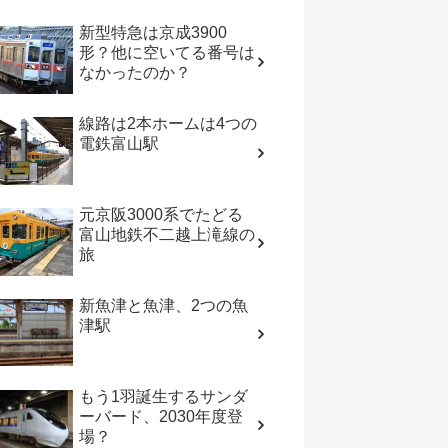
新型特急は京成3900
形？他に空いてる番号は
なかったのか？
線路は2本ホームは4つの
電鉄富山駅
元京阪3000系でたどる
富山地鉄不二越上滝線の
旅
新魚津と魚津、2つの魚
津駅
もう1羽誕生するサンダ
ーバード、2030年度登
場？