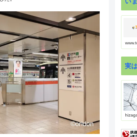
い
www.t
実
hizag