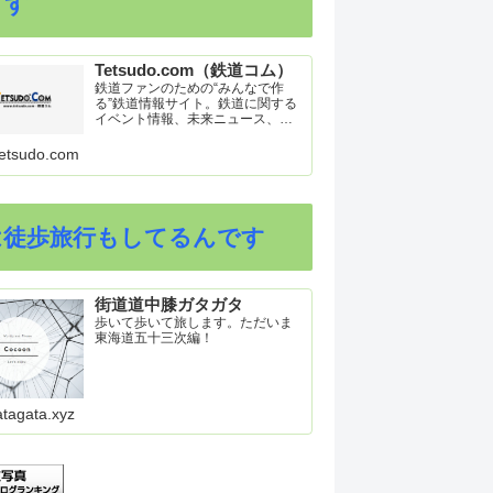
ます
Tetsudo.com（鉄道コム）
鉄道ファンのための“みんなで作
る”鉄道情報サイト。鉄道に関する
イベント情報、未来ニュース、車
両トピックスを掲載。インターネ
ット上の公式リリース、ブログ、
etsudo.com
動画、つぶやきなどを集めたリン
ク集や、参加型ゲーム「駅つなゲ
ー」も提供。
は徒歩旅行もしてるんです
街道道中膝ガタガタ
歩いて歩いて旅します。ただいま
東海道五十三次編！
atagata.xyz