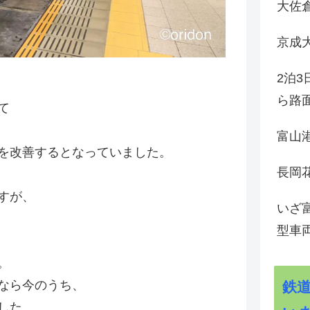
大佐
京成
2泊
ら路
て
富山
を改善するとなっていました。
長岡花
すが、
いざ
型車
。
なら今のうち、
鉄
した。