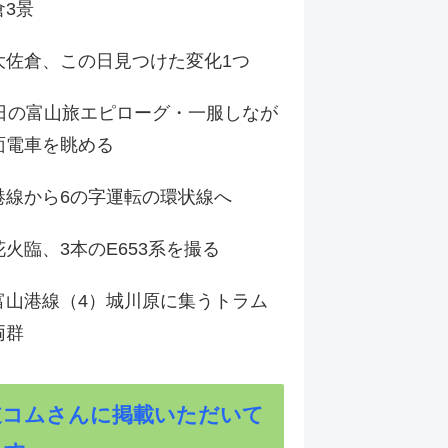
倉3景
大佐倉、この日見つけた変化1つ
3日の富山旅エピローグ・一服しなが
面電車を眺める
港線から6の字運転の環状線へ
火臨、3本のE653系を撮る
富山港線（4）城川原に集うトラム
両群
道コムさんに掲載いただいて