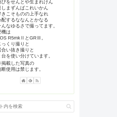
遊びをせんとや生まれけん
楽しまずんばこれいかん
好きこそものの上手なれ
心配するななんとかなる
そんなゆるさで撮ってます。
愛機は
EOS R5mkⅡとGRⅢ。
じっくり撮りと
居合い抜き撮りと
２台を使い分けています。
※掲載した写真の
無断使用は禁じます。