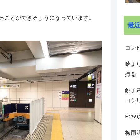
ることができるようになっています。
最
コン
猿よ
撮る
銚子電
コシ
E25
梅雨