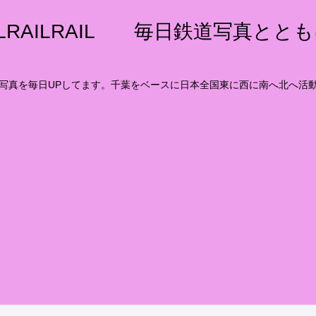
ILRAILRAIL 毎日鉄道写真とと
写真を毎日UPしてます。千葉をベースに日本全国東に西に南へ北へ活