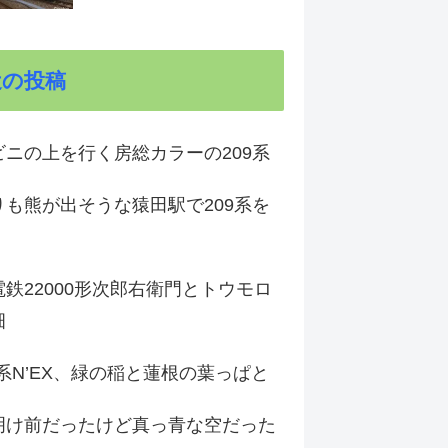
近の投稿
ビニの上を行く房総カラーの209系
りも熊が出そうな猿田駅で209系を
鉄22000形次郎右衛門とトウモロ
畑
9系N’EX、緑の稲と蓮根の葉っぱと
明け前だったけど真っ青な空だった