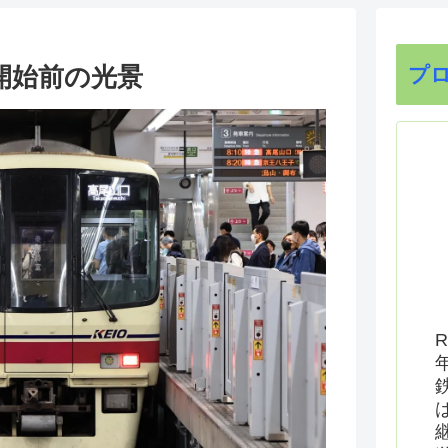
開始前の光景
プ
R