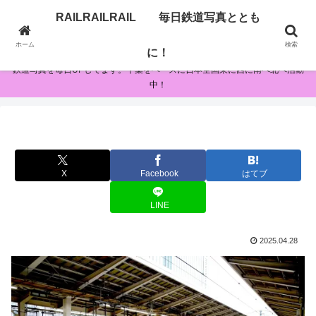
RAILRAILRAIL 毎日鉄道写真ととも
RAILRAILRAIL 毎日鉄道写真とともに！
ホーム
検索
に！
鉄道写真を毎日UPしてます。千葉をベースに日本全国東に西に南へ北へ活動
中！
X
Facebook
はてブ
LINE
2025.04.28