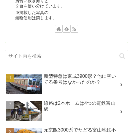
居合い抜き撮りと
２台を使い分けています。
※掲載した写真の
無断使用は禁じます。
新型特急は京成3900形？他に空い
てる番号はなかったのか？
線路は2本ホームは4つの電鉄富山
駅
元京阪3000系でたどる富山地鉄不