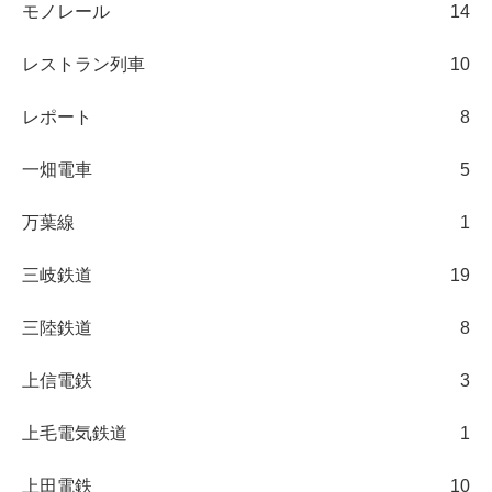
モノレール
14
レストラン列車
10
レポート
8
一畑電車
5
万葉線
1
三岐鉄道
19
三陸鉄道
8
上信電鉄
3
上毛電気鉄道
1
上田電鉄
10