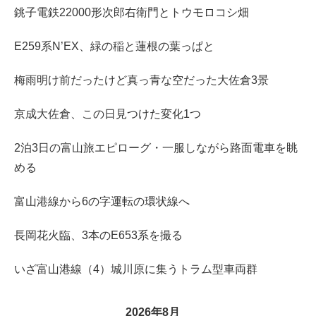
銚子電鉄22000形次郎右衛門とトウモロコシ畑
E259系N’EX、緑の稲と蓮根の葉っぱと
梅雨明け前だったけど真っ青な空だった大佐倉3景
京成大佐倉、この日見つけた変化1つ
2泊3日の富山旅エピローグ・一服しながら路面電車を眺
める
富山港線から6の字運転の環状線へ
長岡花火臨、3本のE653系を撮る
いざ富山港線（4）城川原に集うトラム型車両群
2026年8月