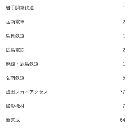
岩手開発鉄道
1
岳南電車
2
島原鉄道
1
広島電鉄
2
廃線・鹿島鉄道
1
弘南鉄道
5
成田スカイアクセス
77
撮影機材
7
新京成
64