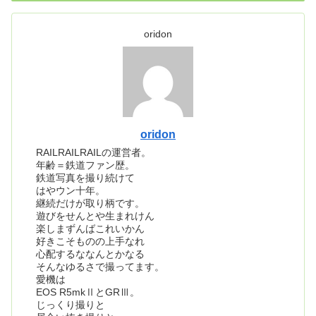
oridon
oridon
RAILRAILRAILの運営者。
年齢＝鉄道ファン歴。
鉄道写真を撮り続けて
はやウン十年。
継続だけが取り柄です。
遊びをせんとや生まれけん
楽しまずんばこれいかん
好きこそものの上手なれ
心配するななんとかなる
そんなゆるさで撮ってます。
愛機は
EOS R5mkⅡとGRⅢ。
じっくり撮りと