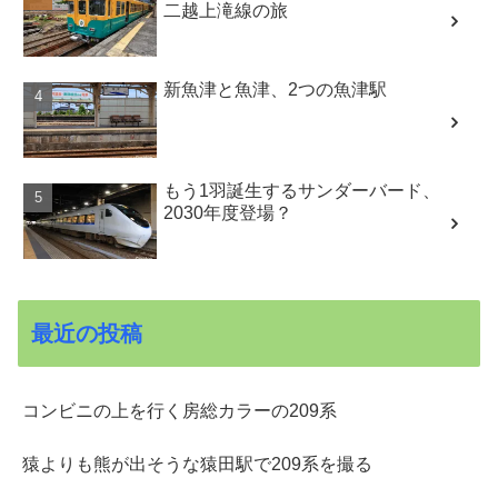
二越上滝線の旅
新魚津と魚津、2つの魚津駅
もう1羽誕生するサンダーバード、
2030年度登場？
最近の投稿
コンビニの上を行く房総カラーの209系
猿よりも熊が出そうな猿田駅で209系を撮る