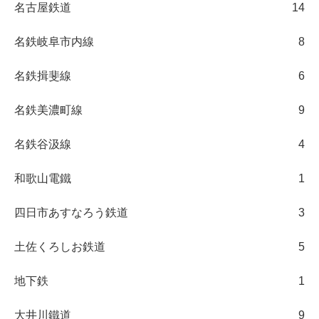
名古屋鉄道
14
名鉄岐阜市内線
8
名鉄揖斐線
6
名鉄美濃町線
9
名鉄谷汲線
4
和歌山電鐵
1
四日市あすなろう鉄道
3
土佐くろしお鉄道
5
地下鉄
1
大井川鐵道
9