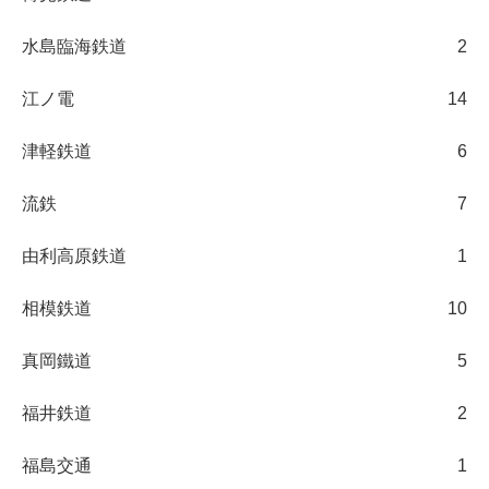
水島臨海鉄道
2
江ノ電
14
津軽鉄道
6
流鉄
7
由利高原鉄道
1
相模鉄道
10
真岡鐵道
5
福井鉄道
2
福島交通
1