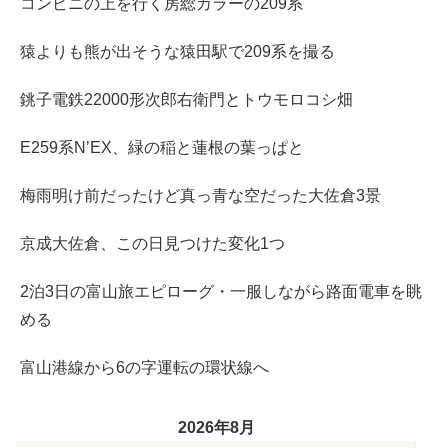
コンビニの上を行く房総カラーの209系
猿よりも熊が出そうな猿田駅で209系を撮る
銚子電鉄22000形次郎右衛門とトウモロコシ畑
E259系N’EX、緑の稲と蓮根の葉っぱと
梅雨明け前だったけど真っ青な空だった大佐倉3景
京成大佐倉、この日見つけた変化1つ
2泊3日の富山旅エピローグ・一服しながら路面電車を眺
める
富山港線から6の字運転の環状線へ
2026年8月