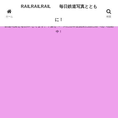
RAILRAILRAIL 毎日鉄道写真ととも
RAILRAILRAIL 毎日鉄道写真とともに！
ホーム
検索
に！
鉄道写真を毎日UPしてます。千葉をベースに日本全国東に西に南へ北へ活動
中！