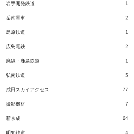
岩手開発鉄道
1
岳南電車
2
島原鉄道
1
広島電鉄
2
廃線・鹿島鉄道
1
弘南鉄道
5
成田スカイアクセス
77
撮影機材
7
新京成
64
明知鉄道
4