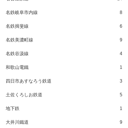
名鉄岐阜市内線
8
名鉄揖斐線
6
名鉄美濃町線
9
名鉄谷汲線
4
和歌山電鐵
1
四日市あすなろう鉄道
3
土佐くろしお鉄道
5
地下鉄
1
大井川鐵道
9