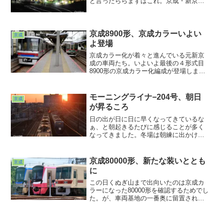
と言ったららまずはこれ。京成・新京成
の合併。新京成電鉄の路線は京成松戸線
となりました。N800形と3000形に
「Hello！」の大きなヘッドマークが掲出
されていましたねぇ。その一方でさよな
京成8900形、京成カラーいよい
京成
らしたキャラも・・・。
よ登場
京成カラー化が着々と進んでいる元新京
成の車両たち。いよいよ最後の４形式目
8900形の京成カラー化編成が登場しまし
た。で、遅ればせながらこの日ようやく
お目にかかることができました。狙って
いなかったのに出会えるとツイてるな
モーニングライナ−204号、朝日
京成
ぁ・・・と。
が昇るころ
日の出が日に日に早くなってきているな
ぁ、と朝起きるたびに感じることが多く
なってきました。冬場は朝練に出かけて
も、朝なんだか夜なんだかコメントをつ
けないとよくわからない写真を量産して
いましたw。が、朝練の華・モーニングラ
京成80000形、新たな装いととも
京成
イナーが通過する頃合いがようやく明る
に
くなってきて
この日くぬぎ山まで出向いたのは京成カ
ラーになった80000形を確認するためでし
た。が、車両基地の一番奥に留置されて
いるうえにパンタも下ろされていたの
で、こりゃ今日は動かないかぁ・・・と