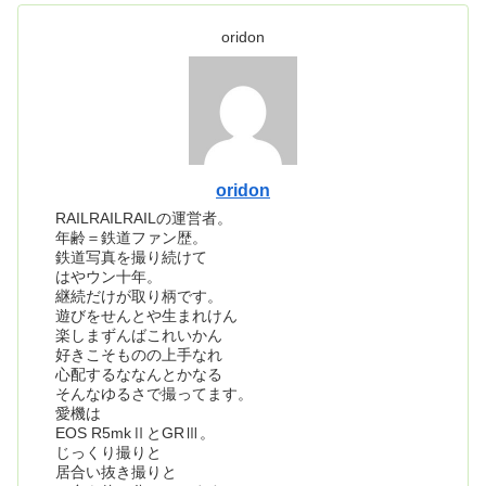
oridon
oridon
RAILRAILRAILの運営者。
年齢＝鉄道ファン歴。
鉄道写真を撮り続けて
はやウン十年。
継続だけが取り柄です。
遊びをせんとや生まれけん
楽しまずんばこれいかん
好きこそものの上手なれ
心配するななんとかなる
そんなゆるさで撮ってます。
愛機は
EOS R5mkⅡとGRⅢ。
じっくり撮りと
居合い抜き撮りと