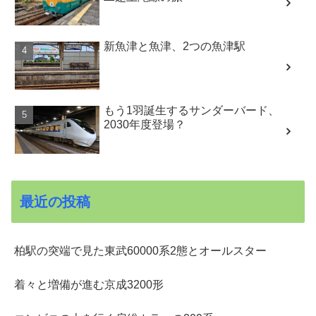
新魚津と魚津、2つの魚津駅
もう1羽誕生するサンダーバード、
2030年度登場？
最近の投稿
柏駅の突端で見た東武60000系2態とオールスター
着々と増備が進む京成3200形