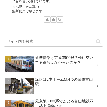
２台を使い分けています。
※掲載した写真の
無断使用は禁じます。
新型特急は京成3900形？他に空い
てる番号はなかったのか？
線路は2本ホームは4つの電鉄富山
駅
元京阪3000系でたどる富山地鉄不
二越上滝線の旅