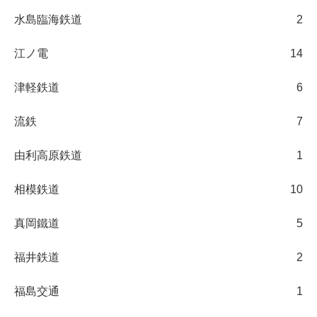
水島臨海鉄道
2
江ノ電
14
津軽鉄道
6
流鉄
7
由利高原鉄道
1
相模鉄道
10
真岡鐵道
5
福井鉄道
2
福島交通
1