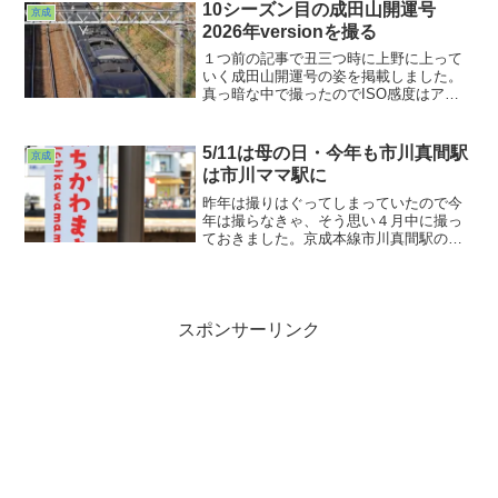
諦めモードになりかけましたが、ちょっ
10シーズン目の成田山開運号
京成
と歩いてみたら全身こそ見えませんでし
2026年versionを撮る
たが、過渡期の今を象徴するような光景
を見ることができました。
１つ前の記事で丑三つ時に上野に上って
いく成田山開運号の姿を掲載しました。
真っ暗な中で撮ったのでISO感度はアゲ
アゲだしよーくみたら被写体ブレがあっ
たと思われます。雰囲気としてはいいの
ですが記録としてはちょっと・・・。と
5/11は母の日・今年も市川真間駅
京成
いうことで陽が昇った後の姿も撮ってみ
は市川ママ駅に
ました。
昨年は撮りはぐってしまっていたので今
年は撮らなきゃ、そう思い４月中に撮っ
ておきました。京成本線市川真間駅の市
川ママ駅化。以前撮った時（2021年）よ
りもずいぶんピンクが増えたというより
ずいぶん派手になった？パーツを順に見
ていきましょう。まずはホームの天吊
り。
スポンサーリンク