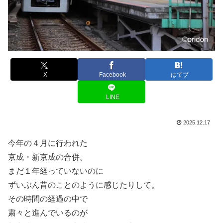
X
Facebook
はてブ
LINE
2025.12.17
今年の４月に行われた
京成・新京成の合併。
まだ１年経っていないのに
ずいぶん昔のことのように感じたりして。
その時間の経過の中で
粛々と進んでいるのが